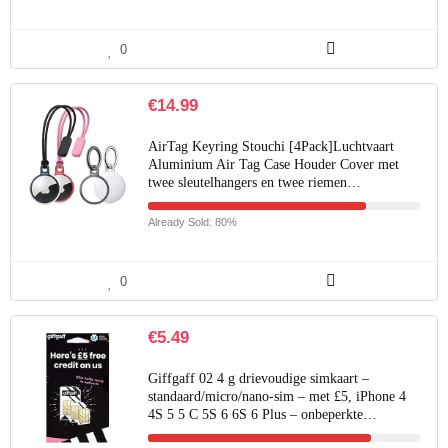
0
€
14.99
AirTag Keyring Stouchi [4Pack]Luchtvaart
Aluminium Air Tag Case Houder Cover met
twee sleutelhangers en twee riemen…
Already Sold: 80%
0
€
5.49
Giffgaff 02 4 g drievoudige simkaart –
standaard/micro/nano-sim – met £5, iPhone 4
4S 5 5 C 5S 6 6S 6 Plus – onbeperkte…