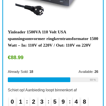
Brennenstuhl meervoudige stekkerdoos,
nsformator 1500
stekkeradapter 2-voudig eurostopcontact
110V en 220V
kinderbeveiliging, kleur: wit Single 1…
€
6.49
Available:
26
Already Sold:
21
Avai
69 %
rt af
Schiet op! Aanbieding loopt binnenkort af
4
7
0
2
2
3
5
9
4