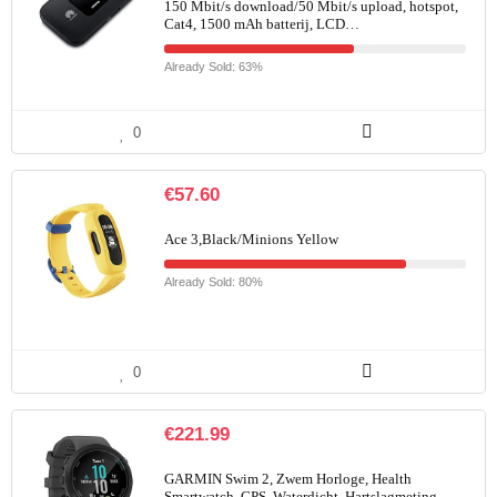
150 Mbit/s download/50 Mbit/s upload, hotspot,
Cat4, 1500 mAh batterij, LCD…
Already Sold: 63%
0
€
57.60
Ace 3,Black/Minions Yellow
Already Sold: 80%
0
€
221.99
GARMIN Swim 2, Zwem Horloge, Health
Smartwatch, GPS, Waterdicht, Hartslagmeting,