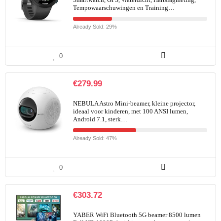
Tempowaarschuwingen en Training…
Already Sold: 29%
0
€
279.99
NEBULA Astro Mini-beamer, kleine projector,
ideaal voor kinderen, met 100 ANSI lumen,
Android 7.1, sterk…
Already Sold: 47%
0
€
303.72
YABER WiFi Bluetooth 5G beamer 8500 lumen