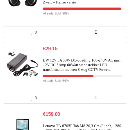
Zwart – Franse versie
Already Sold: 99%
0
€
29.15
BW 12V 5A 60W DC-voeding 100-240V AC naar
12V DC 5Amp 60Watt wandstekker LED-
transformator met een 8-weg CCTV Power…
Already Sold: 64%
0
€
159.00
Lenovo TB-8705F Tab M8 20,3 Cm (8 inch, 1280