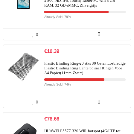
x 800, HD, IPS, Touch) Tablet-PC Wifi 3 GB
RAM, 32 GD eMMC, Zilvergrijs
Already Sold: 79%
0
€
10.39
Plastic Binding Ring-20 stks 30 Gaten Losbladige
Plastic Binding Ring Lente Spiraal Ringen Voor
A4 Papier(11mm-Zwart)
Already Sold: 74%
0
€
78.66
HUAWEI E5577-320 WIR-hotspot (4G/LTE tot