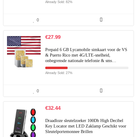
Already Sold: 82%
0
€
27.99
Prepaid 6 GB Lycamobile simkaart voor de VS
& Puerto Rico met 4G/LTE-snelheid,
onbegrensde nationale telefonie & sms…
Already Sold: 27%
0
€
32.44
Draadloze sleutelzoeker 100Db High Decibel
Key Locator met LED Zaklamp Geschikt voor
Sleutelportemonnee Brillen