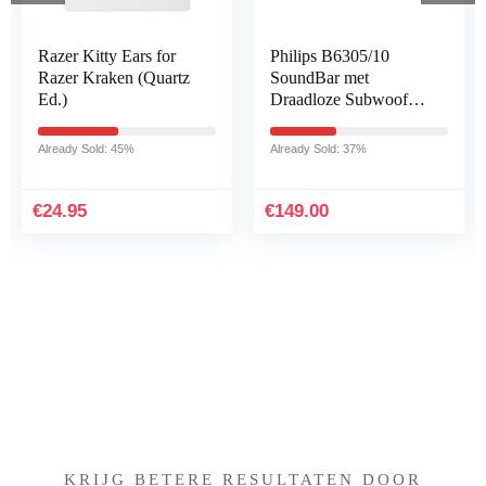
Philips B6305/10
Hoofdtelefoon
SoundBar met
Vervangende Pads
Draadloze Subwoofer
voor Bose, ELZO
(2.1-Kanaals, 140 W
Professionele
Uitgangsvermogen,
Oorkussens voor Bose
Already Sold: 37%
Already Sold: 20%
Bluetooth, Dolby
Hoofdtelefoon
Audio, HDMI ARC…
QC2/QC15/QC25/QC
35…
€
149.00
€
8.99
Iets interessants gevonden
?
KRIJG BETERE RESULTATEN DOOR