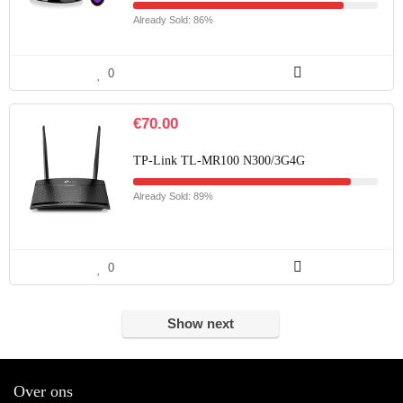
Already Sold: 86%
0
€
70.00
TP-Link TL-MR100 N300/3G4G
Already Sold: 89%
0
Show next
Over ons