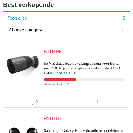
Best verkopende
Toon alles
Choose category
€
119.99
EZVIZ draadloze bewakingscamera voor buiten
met 210 dagen batterijduur, ingebouwde 32 GB
eMMC-opslag, PIR…
Already Sold: 40%
0
€
110.67
Samsung – Galaxy Buds+ draadloze oortelefoons