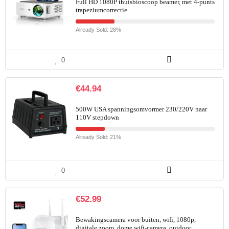
Full HD 1080P thuisbioscoop beamer, met 4-punts
trapeziumcorrectie…
Already Sold: 28%
0
€
44.94
500W USA spanningsomvormer 230/220V naar
110V stepdown
Already Sold: 21%
0
€
52.99
Bewakingscamera voor buiten, wifi, 1080p,
digitale zoom, dome wifi-camera, outdoor,