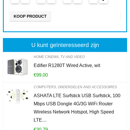
6
KOOP PRODUCT
KO
U kunt geïnteresseerd zijn
HOME CINEMA, TV AND VIDEO
Edifier R1280T Wired Active, wit
€
99.00
COMPUTERS, ONDERDELEN AND ACCESSOIRES
ASHATA LTE Surfstick USB Surfstick, 100
Mbps USB Dongle 4G/3G WiFi Router
Wireless Network Hotspot, High Speed
LTE…
€
30.79