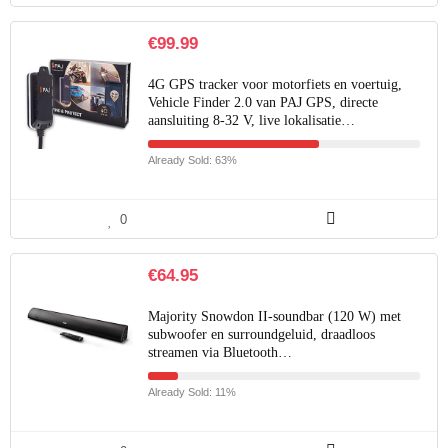
€
99.99
4G GPS tracker voor motorfiets en voertuig,
Vehicle Finder 2.0 van PAJ GPS, directe
aansluiting 8-32 V, live lokalisatie…
Already Sold: 63%
0
€
64.95
Majority Snowdon II-soundbar (120 W) met
subwoofer en surroundgeluid, draadloos
streamen via Bluetooth…
Already Sold: 11%