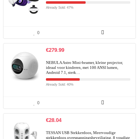
Already Sold: 47%
0
€
279.99
NEBULA Astro Mini-beamer, kleine projector,
ideaal voor kinderen, met 100 ANSI lumen,
Android 7.1, sterk…
Already Sold: 40%
0
€
28.04
TESSAN USB Stekkerdoos, Meervoudige
stekkerdoos overspanningsbeveiliging, 8 voudige