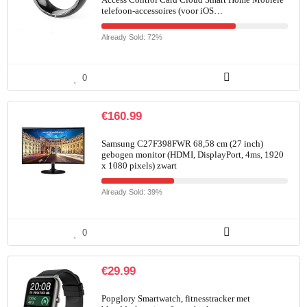
telefoon-accessoires (voor iOS…
Already Sold: 72%
0
€
160.99
Samsung C27F398FWR 68,58 cm (27 inch)
gebogen monitor (HDMI, DisplayPort, 4ms, 1920
x 1080 pixels) zwart
Already Sold: 39%
0
€
29.99
Popglory Smartwatch, fitnesstracker met