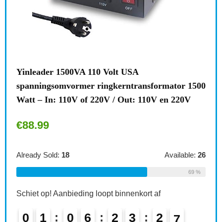
l
Yinleader 1500VA 110 Volt USA
Bre
e
spanningsomvormer ringkerntransformator 1500
stek
Watt – In: 110V of 220V / Out: 110V en 220V
kind
€
88.99
€
6.
le:
16
Already Sold:
18
Available:
26
Alre
75 %
69 %
Schiet op! Aanbieding loopt binnenkort af
Schi
0
1
0
6
2
3
2
5
0