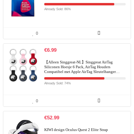
Already Sold: 86%
0
€
6.99
【Alleen Singgreat-NL】Singgreat AirTag
Siliconen Hoesje 6 Pack, AirTag Houders
Compatibel met Apple AirTag Sleutelhanger…
Already Sold: 74%
0
€
52.99
KIWI design Oculus Quest 2 Elite Strap