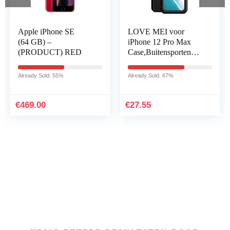
Apple iPhone SE
LOVE MEI voor
(64 GB) –
iPhone 12 Pro Max
(PRODUCT) RED
Case,Buitensporten
Militaire Heavy Duty
Tank Metalen Cover
Already Sold: 55%
Already Sold: 67%
Waterdicht
Shockproof…
€
469.00
€
27.55
Iets interessants gevonden
?