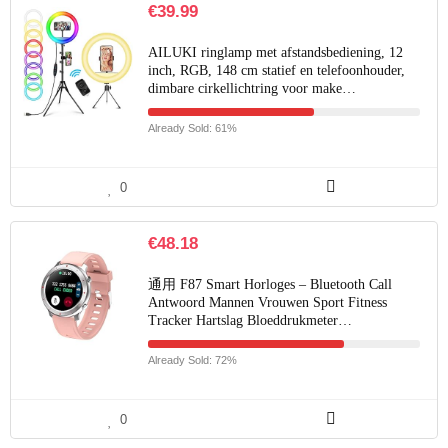
€
39.99
AILUKI ringlamp met afstandsbediening, 12
inch, RGB, 148 cm statief en telefoonhouder,
dimbare cirkellichtring voor make…
Already Sold: 61%
0
€
48.18
通用 F87 Smart Horloges – Bluetooth Call
Antwoord Mannen Vrouwen Sport Fitness
Tracker Hartslag Bloeddrukmeter…
Already Sold: 72%
0