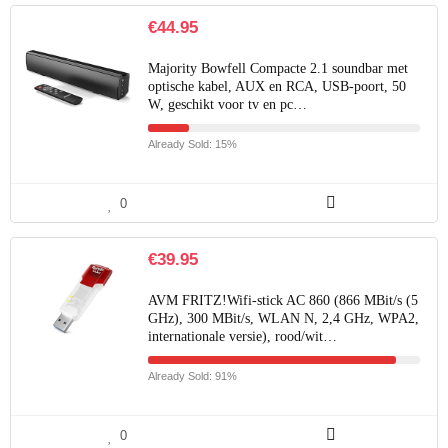
€
44.95
Majority Bowfell Compacte 2.1 soundbar met
optische kabel, AUX en RCA, USB-poort, 50
W, geschikt voor tv en pc…
Already Sold: 15%
0
€
39.95
AVM FRITZ!Wifi-stick AC 860 (866 MBit/s (5
GHz), 300 MBit/s, WLAN N, 2,4 GHz, WPA2,
internationale versie), rood/wit…
Already Sold: 91%
0