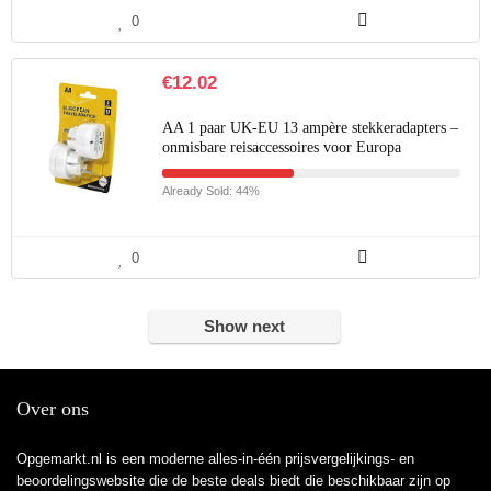
0
€
12.02
AA 1 paar UK-EU 13 ampère stekkeradapters –
onmisbare reisaccessoires voor Europa
Already Sold: 44%
0
Show next
Over ons
Opgemarkt.nl is een moderne alles-in-één prijsvergelijkings- en
beoordelingswebsite die de beste deals biedt die beschikbaar zijn op