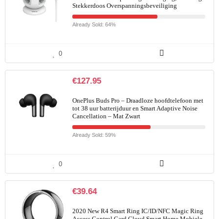
Stekkerdoos Overspanningsbeveiliging
Already Sold: 64%
0
€
127.95
OnePlus Buds Pro – Draadloze hoofdtelefoon met
tot 38 uur batterijduur en Smart Adaptive Noise
Cancellation – Mat Zwart
Already Sold: 59%
0
€
39.64
2020 New R4 Smart Ring IC/ID/NFC Magic Ring
Access Control Card Cloud Smart Home Mobiele