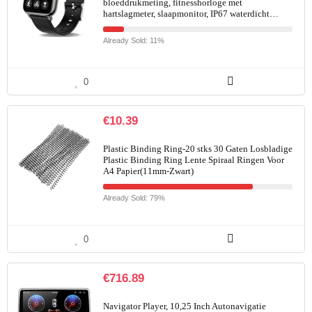
bloeddrukmeting, fitnesshorloge met
hartslagmeter, slaapmonitor, IP67 waterdicht…
Already Sold: 11%
0
€
10.39
Plastic Binding Ring-20 stks 30 Gaten Losbladige
Plastic Binding Ring Lente Spiraal Ringen Voor
A4 Papier(11mm-Zwart)
Already Sold: 79%
0
€
716.89
Navigator Player, 10,25 Inch Autonavigatie