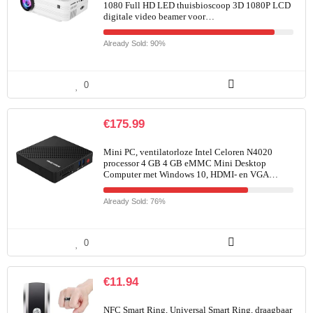
1080 Full HD LED thuisbioscoop 3D 1080P LCD
digitale video beamer voor…
Already Sold: 90%
0
€
175.99
Mini PC, ventilatorloze Intel Celoren N4020
processor 4 GB 4 GB eMMC Mini Desktop
Computer met Windows 10, HDMI- en VGA…
Already Sold: 76%
0
€
11.94
NFC Smart Ring, Universal Smart Ring, draagbaar