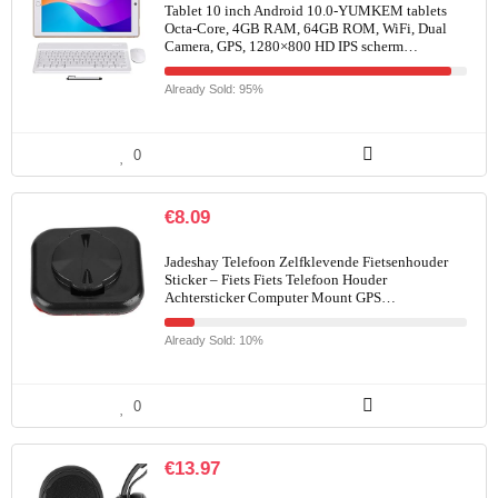
Tablet 10 inch Android 10.0-YUMKEM tablets
Octa-Core, 4GB RAM, 64GB ROM, WiFi, Dual
Camera, GPS, 1280×800 HD IPS scherm…
Already Sold: 95%
0
€
8.09
Jadeshay Telefoon Zelfklevende Fietsenhouder
Sticker – Fiets Fiets Telefoon Houder
Achtersticker Computer Mount GPS…
Already Sold: 10%
0
€
13.97