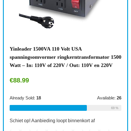
l
Yinleader 1500VA 110 Volt USA
Bre
e
spanningsomvormer ringkerntransformator 1500
stek
Watt – In: 110V of 220V / Out: 110V en 220V
kind
€
88.99
€
6.
le:
16
Already Sold:
18
Available:
26
Alre
75 %
69 %
Schiet op! Aanbieding loopt binnenkort af
Schi