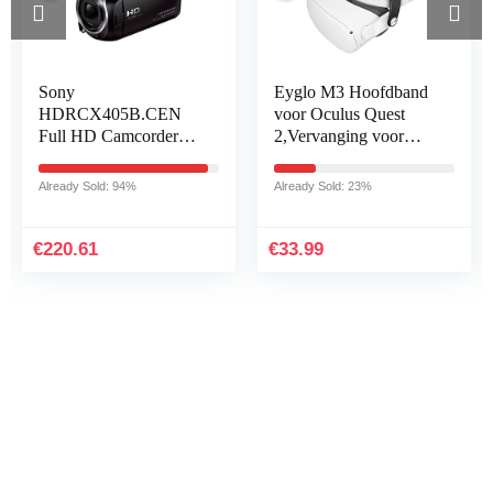
Sony
Eyglo M3 Hoofdband
HDRCX405B.CEN
voor Oculus Quest
Full HD Camcorder
2,Vervanging voor
(30x Optische Zoom,
Oculus Quest 2 Elite-
60x Helder Beeld,
Riem,Verstelbare riem
Already Sold: 94%
Already Sold: 23%
Groothoek met 26,8
Verminder de
mm, Optical Steady
hoofddruk…
Shot…
€
220.61
€
33.99
Iets interessants gevonden
?