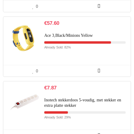
0
€
57.60
Ace 3,Black/Minions Yellow
Already Sold: 82%
0
€
7.87
Inotech stekkerdoos 5-voudig, met stekker en
extra platte stekker
Already Sold: 29%