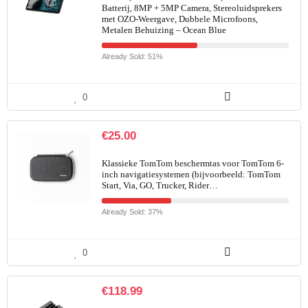
Batterij, 8MP + 5MP Camera, Stereoluidsprekers
met OZO-Weergave, Dubbele Microfoons,
Metalen Behuizing – Ocean Blue
Already Sold: 51%
0
€
25.00
Klassieke TomTom beschermtas voor TomTom 6-
inch navigatiesystemen (bijvoorbeeld: TomTom
Start, Via, GO, Trucker, Rider…
Already Sold: 37%
0
€
118.99