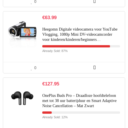
0
€
63.99
Heegomn Digitale videocamera voor YouTube
Vlogging, 1080p Mini DV-videocamcorder
voor kinderen/kinderen/beginners…
Already Sold: 87%
0
€
127.95
OnePlus Buds Pro – Draadloze hoofdtelefoon
met tot 38 uur batterijduur en Smart Adaptive
Noise Cancellation – Mat Zwart
Already Sold: 12%