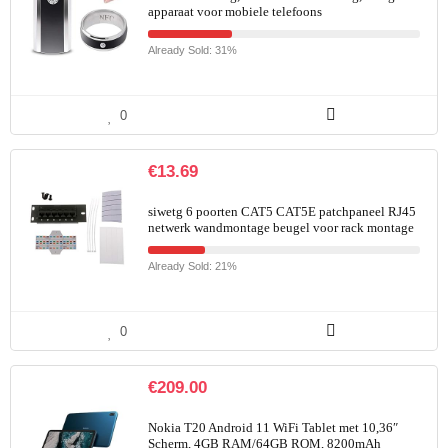
apparaat voor mobiele telefoons
Already Sold: 31%
0
€
13.69
siwetg 6 poorten CAT5 CAT5E patchpaneel RJ45
netwerk wandmontage beugel voor rack montage
Already Sold: 21%
0
€
209.00
Nokia T20 Android 11 WiFi Tablet met 10,36″
Scherm, 4GB RAM/64GB ROM, 8200mAh