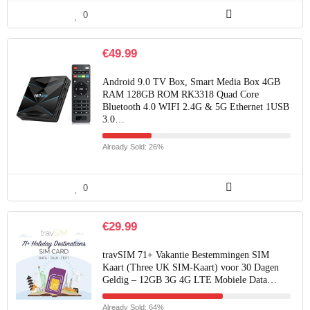
0
€
49.99
Android 9.0 TV Box, Smart Media Box 4GB
RAM 128GB ROM RK3318 Quad Core
Bluetooth 4.0 WIFI 2.4G & 5G Ethernet 1USB
3.0…
Already Sold: 26%
0
€
29.99
travSIM 71+ Vakantie Bestemmingen SIM
Kaart (Three UK SIM-Kaart) voor 30 Dagen
Geldig – 12GB 3G 4G LTE Mobiele Data…
Already Sold: 64%