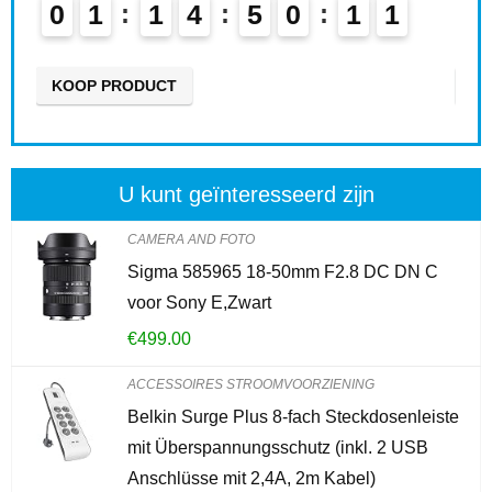
0
1
1
4
5
0
0
9
0
1
0
KOOP PRODUCT
KO
U kunt geïnteresseerd zijn
CAMERA AND FOTO
Sigma 585965 18-50mm F2.8 DC DN C
voor Sony E,Zwart
€
499.00
ACCESSOIRES STROOMVOORZIENING
Belkin Surge Plus 8-fach Steckdosenleiste
mit Überspannungsschutz (inkl. 2 USB
Anschlüsse mit 2,4A, 2m Kabel)