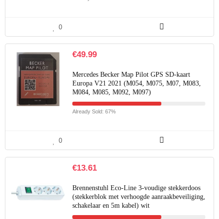
0
€
49.99
Mercedes Becker Map Pilot GPS SD-kaart
Europa V21 2021 (M054, M075, M07, M083,
M084, M085, M092, M097)
Already Sold: 67%
0
€
13.61
Brennenstuhl Eco-Line 3-voudige stekkerdoos
(stekkerblok met verhoogde aanraakbeveiliging,
schakelaar en 5m kabel) wit