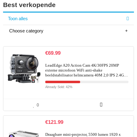
Best verkopende
Toon alles
Choose category
€
69.99
LeadEdge A20 Action Cam 4K/30FPS 20MP
externe microfoon WiFi anti-shake
beeldstabilisator helmcamera 40M 2,0 IPS 2.4G…
Already Sold: 42%
0
€
121.99
Draagbare mini-projector, 5500 lumen 1920 x