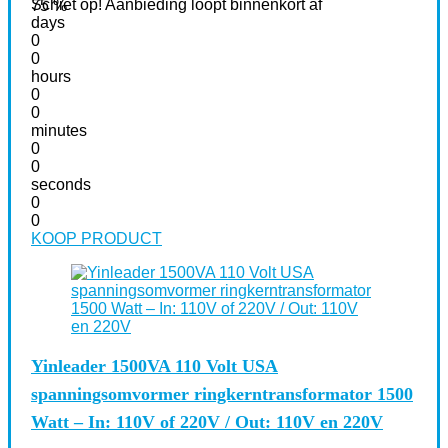
Schiet op! Aanbieding loopt binnenkort af
75 %
days
0
0
hours
0
0
minutes
0
0
seconds
0
0
KOOP PRODUCT
Yinleader 1500VA 110 Volt USA
spanningsomvormer ringkerntransformator 1500
Watt – In: 110V of 220V / Out: 110V en 220V