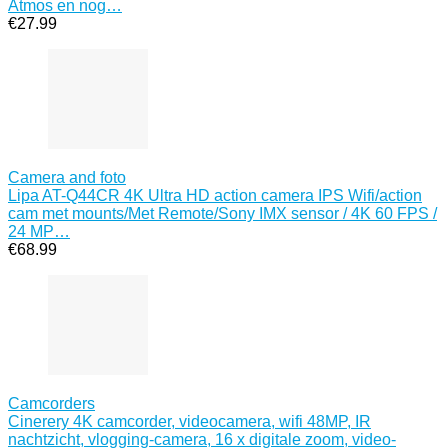
Atmos en nog…
€
27.99
Camera and foto
Lipa AT-Q44CR 4K Ultra HD action camera IPS Wifi/action
cam met mounts/Met Remote/Sony IMX sensor / 4K 60 FPS /
24 MP…
€
68.99
Camcorders
Cinerery 4K camcorder, videocamera, wifi 48MP, IR
nachtzicht, vlogging-camera, 16 x digitale zoom, video-