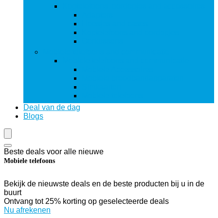
Koptelefoons, oordopjes and accessoires
Adapters
Hoesjes and cases
Koptelefoons and oordopjes
Oorkussens
Mobiele telefoons and communicatie
Mobiele telefoons and communicatie
Mobiele Accessoires
Mobiele breedbandapparaten
Simkaarten
Mobiele telefoons
Deal van de dag
Blogs
Beste deals voor alle nieuwe
Mobiele telefoons
Bekijk de nieuwste deals en de beste producten bij u in de
buurt
Ontvang tot 25% korting op geselecteerde deals
Nu afrekenen