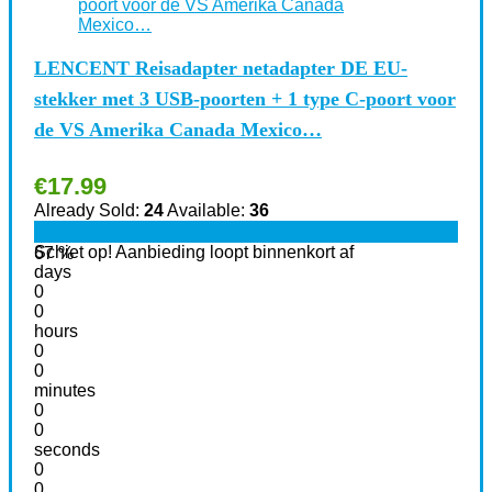
LENCENT Reisadapter netadapter DE EU-
stekker met 3 USB-poorten + 1 type C-poort voor
de VS Amerika Canada Mexico…
€
17.99
Already Sold:
24
Available:
36
Schiet op! Aanbieding loopt binnenkort af
67 %
days
0
0
hours
0
0
minutes
0
0
seconds
0
0