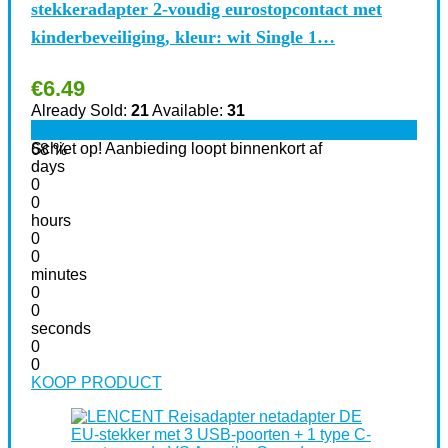
stekkeradapter 2-voudig eurostopcontact met
kinderbeveiliging, kleur: wit Single 1…
€
6.49
Already Sold:
21
Available:
31
Schiet op! Aanbieding loopt binnenkort af
68 %
days
0
0
hours
0
0
minutes
0
0
seconds
0
0
KOOP PRODUCT