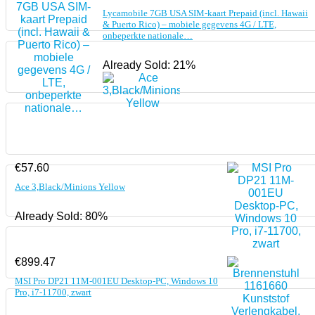
Lycamobile 7GB USA SIM-kaart Prepaid (incl. Hawaii
& Puerto Rico) – mobiele gegevens 4G / LTE,
onbeperkte nationale…
Already Sold: 21%
€
57.60
Ace 3,Black/Minions Yellow
Already Sold: 80%
€
899.47
MSI Pro DP21 11M-001EU Desktop-PC, Windows 10
Pro, i7-11700, zwart