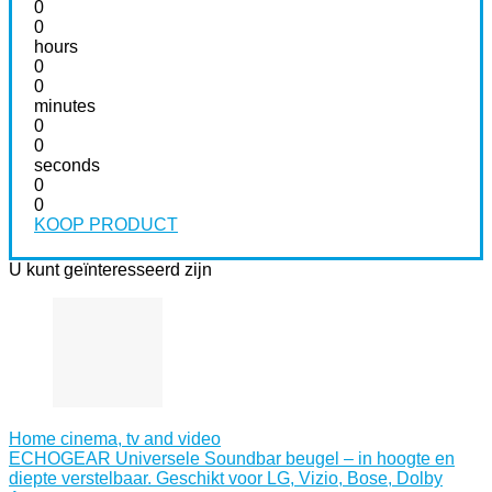
0
0
hours
0
0
minutes
0
0
seconds
0
0
KOOP PRODUCT
U kunt geïnteresseerd zijn
Home cinema, tv and video
ECHOGEAR Universele Soundbar beugel – in hoogte en
diepte verstelbaar. Geschikt voor LG, Vizio, Bose, Dolby