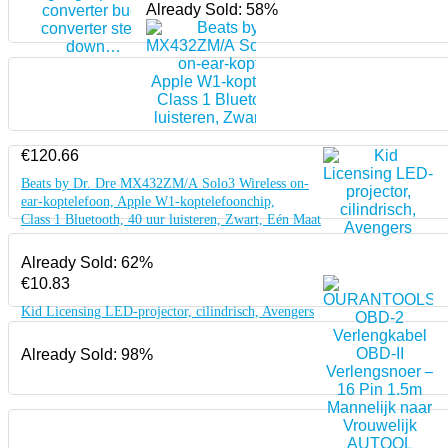
Already Sold: 58%
€
120.66
Beats by Dr. Dre MX432ZM/A Solo3 Wireless on-
ear-koptelefoon, Apple W1-koptelefoonchip,
Class 1 Bluetooth, 40 uur luisteren, Zwart, Eén Maat
Already Sold: 62%
€
10.83
Kid Licensing LED-projector, cilindrisch, Avengers
Already Sold: 98%