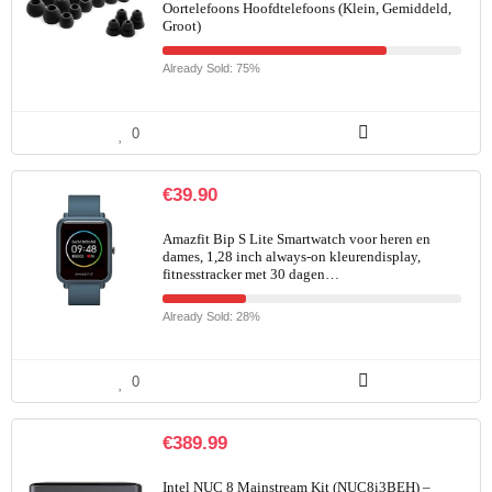
Oortelefoons Hoofdtelefoons (Klein, Gemiddeld,
Groot)
Already Sold: 75%
0
€
39.90
Amazfit Bip S Lite Smartwatch voor heren en
dames, 1,28 inch always-on kleurendisplay,
fitnesstracker met 30 dagen…
Already Sold: 28%
0
€
389.99
Intel NUC 8 Mainstream Kit (NUC8i3BEH) –