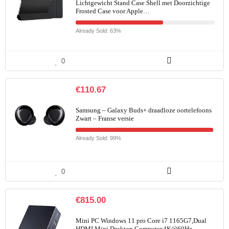
Lichtgewicht Stand Case Shell met Doorzichtige
Frosted Case voor Apple…
Already Sold: 63%
0
€
110.67
Samsung – Galaxy Buds+ draadloze oortelefoons
Zwart – Franse versie
Already Sold: 99%
0
€
815.00
Mini PC Windows 11 pro Core i7 1165G7,Dual
HDMI Mini Desktop Computer,4K@60Hz