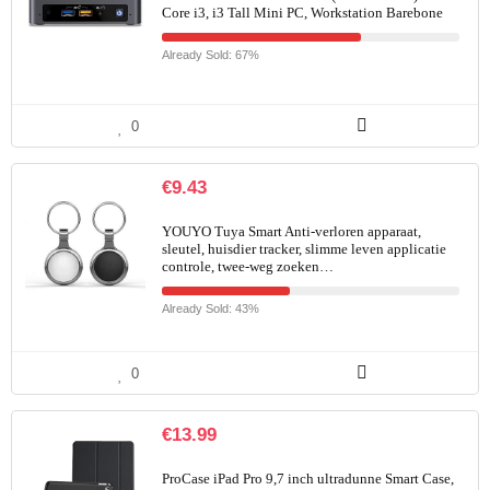
Core i3, i3 Tall Mini PC, Workstation Barebone
Already Sold: 67%
0
€
9.43
YOUYO Tuya Smart Anti-verloren apparaat,
sleutel, huisdier tracker, slimme leven applicatie
controle, twee-weg zoeken…
Already Sold: 43%
0
€
13.99
ProCase iPad Pro 9,7 inch ultradunne Smart Case,