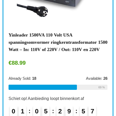
t USA
Brennenstuhl meervoudige stekker
rntransformator 1500
stekkeradapter 2-voudig eurostopc
 Out: 110V en 220V
kinderbeveiliging, kleur: wit Singl
€
6.49
Available:
26
Already Sold:
21
69 %
innenkort af
Schiet op! Aanbieding loopt binnenkort
9
5
6
0
2
0
5
2
9