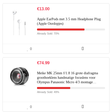
€
13.00
Apple EarPods met 3.5 mm Headphone Plug
(Apple Oordopjes)
Already Sold: 70%
0
€
74.99
Meike MK 25mm f/1.8 16 grote diafragma
groothoeklens handmatige focuslens voor
Olympus Panasonic Micro 4/3 montage…
Already Sold: 49%
0