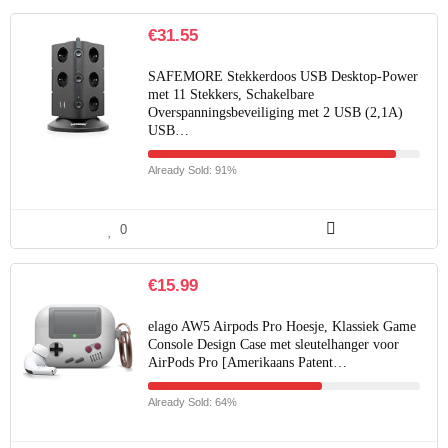
€
31.55
SAFEMORE Stekkerdoos USB Desktop-Power
met 11 Stekkers, Schakelbare
Overspanningsbeveiliging met 2 USB (2,1A)
USB…
Already Sold: 91%
0
€
15.99
elago AW5 Airpods Pro Hoesje, Klassiek Game
Console Design Case met sleutelhanger voor
AirPods Pro [Amerikaans Patent…
Already Sold: 64%