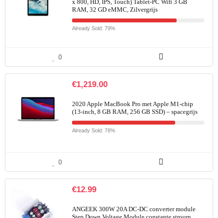
x 800, HD, IPS, Touch) Tablet-PC Wifi 3 GB
RAM, 32 GD eMMC, Zilvergrijs
Already Sold: 79%
0
€
1,219.00
2020 Apple MacBook Pro met Apple M1‑chip
(13-inch, 8 GB RAM, 256 GB SSD) – spacegrijs
Already Sold: 78%
0
€
12.99
ANGEEK 300W 20A DC-DC converter module
Step Down Voltage Module constante stroom