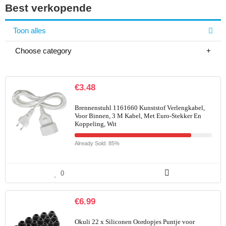
Best verkopende
Toon alles
Choose category
€
3.48
Brennenstuhl 1161660 Kunststof Verlengkabel,
Voor Binnen, 3 M Kabel, Met Euro-Stekker En
Koppeling, Wit
Already Sold: 85%
0
€
6.99
Okuli 22 x Siliconen Oordopjes Puntje voor