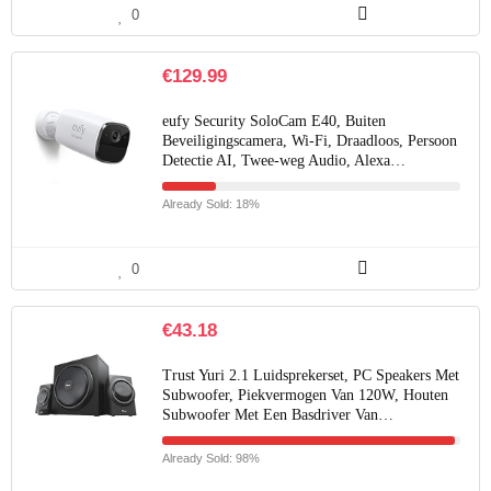
0
€
129.99
eufy Security SoloCam E40, Buiten
Beveiligingscamera, Wi-Fi, Draadloos, Persoon
Detectie AI, Twee-weg Audio, Alexa…
Already Sold: 18%
0
€
43.18
Trust Yuri 2.1 Luidsprekerset, PC Speakers Met
Subwoofer, Piekvermogen Van 120W, Houten
Subwoofer Met Een Basdriver Van…
Already Sold: 98%