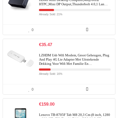
HTPC,Mini DP Output,Thunderbolt 4.0,1 Lan…
Already Sold: 21%
0
€
35.47
LZHDM Usb Wifi Modem, Groot Geheugen, Plug
And Play 4G Lte Adapter Met Uitstekende
Dekking Voor Wifi Met Familie En…
Already Sold: 16%
0
€
159.00
Lenovo TB-8705F Tab M8 20,3 Cm (8 inch, 1280