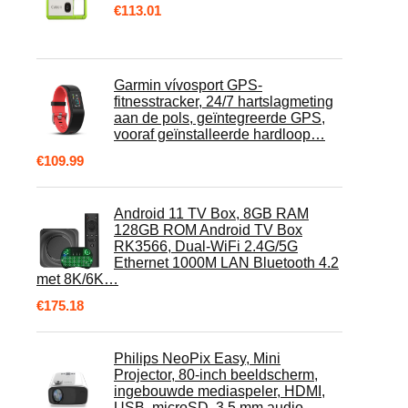
€
113.01
Garmin vívosport GPS-
fitnesstracker, 24/7 hartslagmeting
aan de pols, geïntegreerde GPS,
vooraf geïnstalleerde hardloop…
€
109.99
Android 11 TV Box, 8GB RAM
128GB ROM Android TV Box
RK3566, Dual-WiFi 2.4G/5G
Ethernet 1000M LAN Bluetooth 4.2
met 8K/6K…
€
175.18
Philips NeoPix Easy, Mini
Projector, 80-inch beeldscherm,
ingebouwde mediaspeler, HDMI,
USB, microSD, 3,5 mm audio…