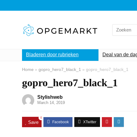
Search
for:
Bladeren door rubrieken
Deal van de da
Home
»
gopro_hero7_black_1
»
gopro_hero7_black_1
gopro_hero7_black_1
Stylishweb
March 14, 2019
0
Save