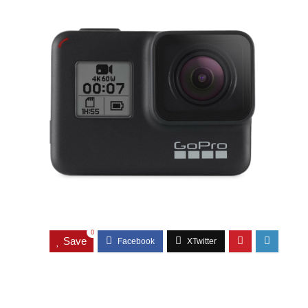
0
Save