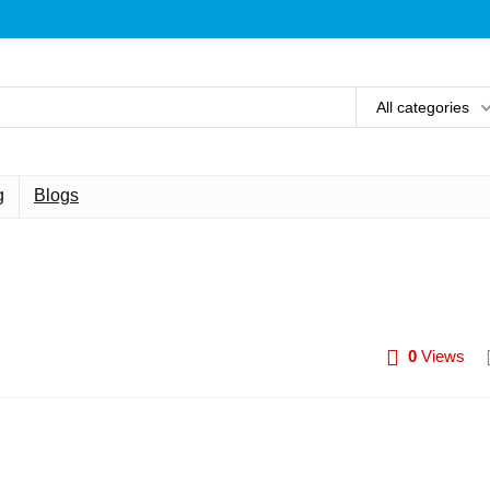
All categories
g
Blogs
0
Views