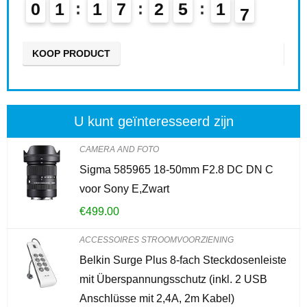
0
1
1
7
2
5
1
5
0
6
KOOP PRODUCT
KO
U kunt geïnteresseerd zijn
CAMERA AND FOTO
Sigma 585965 18-50mm F2.8 DC DN C
voor Sony E,Zwart
€
499.00
ACCESSOIRES STROOMVOORZIENING
Belkin Surge Plus 8-fach Steckdosenleiste
mit Überspannungsschutz (inkl. 2 USB
Anschlüsse mit 2,4A, 2m Kabel)