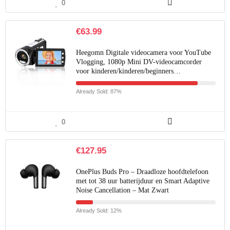
0
€
63.99
Heegomn Digitale videocamera voor YouTube
Vlogging, 1080p Mini DV-videocamcorder
voor kinderen/kinderen/beginners…
Already Sold: 87%
0
€
127.95
OnePlus Buds Pro – Draadloze hoofdtelefoon
met tot 38 uur batterijduur en Smart Adaptive
Noise Cancellation – Mat Zwart
Already Sold: 12%