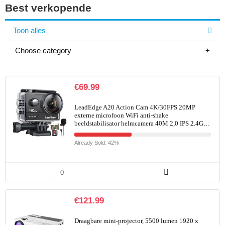
Best verkopende
Toon alles
Choose category
€
69.99
LeadEdge A20 Action Cam 4K/30FPS 20MP
externe microfoon WiFi anti-shake
beeldstabilisator helmcamera 40M 2,0 IPS 2.4G…
Already Sold: 42%
0
€
121.99
Draagbare mini-projector, 5500 lumen 1920 x