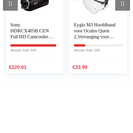
Sony
Eyglo M3 Hoofdband
HDRCX405B.CEN
voor Oculus Quest
Full HD Camcorder
2,Vervanging voor
(30x Optische Zoom,
Oculus Quest 2 Elite-
60x Helder Beeld,
Riem,Verstelbare riem
Already Sold: 94%
Already Sold: 23%
Groothoek met 26,8
Verminder de
mm, Optical Steady
hoofddruk…
Shot…
€
220.61
€
33.99
Iets interessants gevonden
?