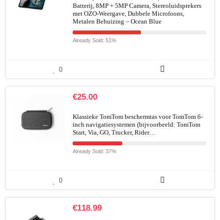
Batterij, 8MP + 5MP Camera, Stereoluidsprekers
met OZO-Weergave, Dubbele Microfoons,
Metalen Behuizing – Ocean Blue
Already Sold: 51%
0
€
25.00
Klassieke TomTom beschermtas voor TomTom 6-
inch navigatiesystemen (bijvoorbeeld: TomTom
Start, Via, GO, Trucker, Rider…
Already Sold: 37%
0
€
118.99