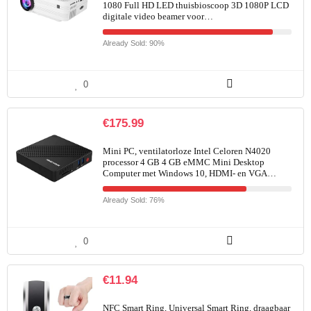
1080 Full HD LED thuisbioscoop 3D 1080P LCD
digitale video beamer voor…
Already Sold: 90%
0
€
175.99
Mini PC, ventilatorloze Intel Celoren N4020
processor 4 GB 4 GB eMMC Mini Desktop
Computer met Windows 10, HDMI- en VGA…
Already Sold: 76%
0
€
11.94
NFC Smart Ring, Universal Smart Ring, draagbaar