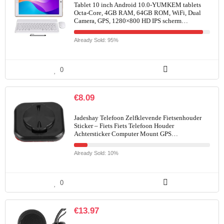
Tablet 10 inch Android 10.0-YUMKEM tablets
Octa-Core, 4GB RAM, 64GB ROM, WiFi, Dual
Camera, GPS, 1280×800 HD IPS scherm…
Already Sold: 95%
0
€
8.09
Jadeshay Telefoon Zelfklevende Fietsenhouder
Sticker – Fiets Fiets Telefoon Houder
Achtersticker Computer Mount GPS…
Already Sold: 10%
0
€
13.97