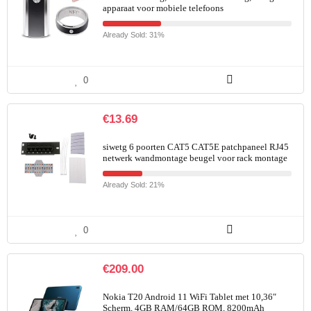
apparaat voor mobiele telefoons
Already Sold: 31%
0
€
13.69
siwetg 6 poorten CAT5 CAT5E patchpaneel RJ45
netwerk wandmontage beugel voor rack montage
Already Sold: 21%
0
€
209.00
Nokia T20 Android 11 WiFi Tablet met 10,36″
Scherm, 4GB RAM/64GB ROM, 8200mAh