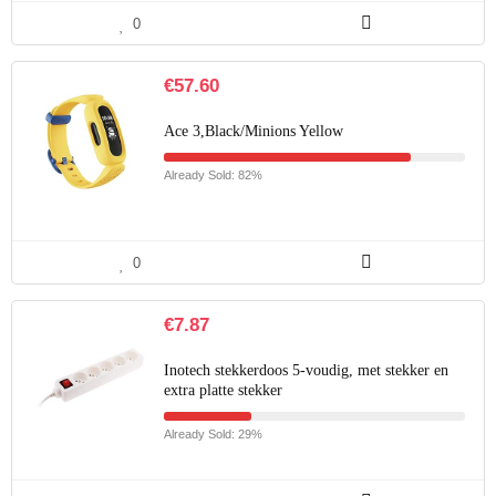
0
€
57.60
Ace 3,Black/Minions Yellow
Already Sold: 82%
0
€
7.87
Inotech stekkerdoos 5-voudig, met stekker en
extra platte stekker
Already Sold: 29%