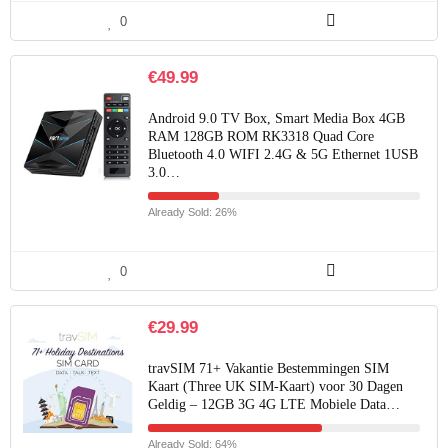
0
€
49.99
Android 9.0 TV Box, Smart Media Box 4GB
RAM 128GB ROM RK3318 Quad Core
Bluetooth 4.0 WIFI 2.4G & 5G Ethernet 1USB
3.0…
Already Sold: 26%
0
€
29.99
travSIM 71+ Vakantie Bestemmingen SIM
Kaart (Three UK SIM-Kaart) voor 30 Dagen
Geldig – 12GB 3G 4G LTE Mobiele Data…
Already Sold: 64%