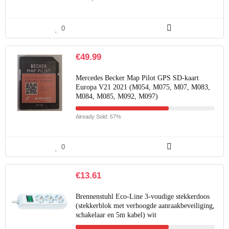
0
€
49.99
Mercedes Becker Map Pilot GPS SD-kaart
Europa V21 2021 (M054, M075, M07, M083,
M084, M085, M092, M097)
Already Sold: 67%
0
€
13.61
Brennenstuhl Eco-Line 3-voudige stekkerdoos
(stekkerblok met verhoogde aanraakbeveiliging,
schakelaar en 5m kabel) wit