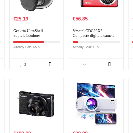
€
25.19
€
56.85
Geekria UltraShell-
Vmotal GDC80X2
koptelefoonhoes
Compacte digitale camera
Compatibel met JBL Tour
met 8x digitale zoom / 20
ONE, Live 650 BTNC,
MP/FHD compactcamera /
Already Sold: 65%
Already Sold: 11%
TUNE 750, Live 500BT,
2,8″ TFT LCD-schermcamera
E65BTNC-hoes…
voor
kinderen/beginners/oudere
mensen (Rood)
0
0