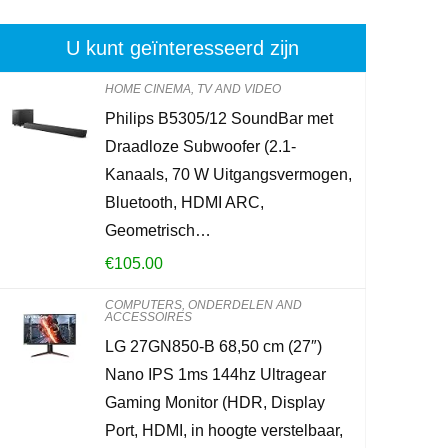
U kunt geïnteresseerd zijn
HOME CINEMA, TV AND VIDEO
Philips B5305/12 SoundBar met
Brennenstuhl
Draadloze Subwoofer (2.1-
stekkeradapt
Kanaals, 70 W Uitgangsvermogen,
met kinderbe
Bluetooth, HDMI ARC,
Geometrisch…
€
6.49
€
105.00
Already Sold:
2
COMPUTERS, ONDERDELEN AND
ACCESSOIRES
LG 27GN850-B 68,50 cm (27″)
Nano IPS 1ms 144hz Ultragear
Schiet op! Aan
Gaming Monitor (HDR, Display
0
2
Port, HDMI, in hoogte verstelbaar,