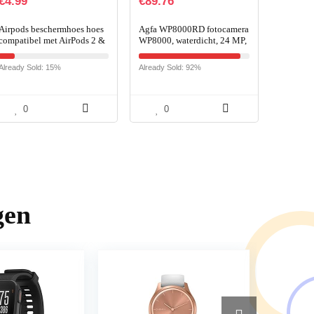
€
4.99
€
89.76
Airpods beschermhoes hoes
Agfa WP8000RD fotocamera
compatibel met AirPods 2 &
WP8000, waterdicht, 24 MP,
1, KOKOKA siliconen
rood
AirPods beschermhoes hoes
Already Sold: 15%
Already Sold: 92%
[LED aan de voorzijde…
0
0
gen