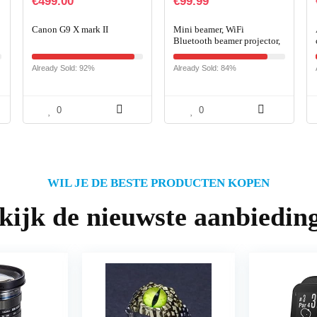
€
499.00
€
99.99
Canon G9 X mark II
Mini beamer, WiFi
Bluetooth beamer projector,
beamer 7000 lumen Full HD
120″, ondersteuning 1080P
Already Sold: 92%
Already Sold: 84%
e
Full HD multimedia-
apparaten 【Energie-
efficiëntieklasse: A++】
0
0
WIL JE DE BESTE PRODUCTEN KOPEN
kijk de nieuwste aanbiedin