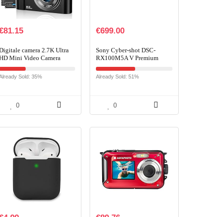
€
81.15
€
699.00
Digitale camera 2.7K Ultra
Sony Cyber-shot DSC-
HD Mini Video Camera
RX100M5A V Premium
44MP 2.8 Inch LCD
compacte digitale camera,
Oplaadbare Studenten
20,1 MP, 7,6 cm, 3 inch
Already Sold: 35%
Already Sold: 51%
Compacte Camera Pocket
display, 1 inch sensor, 24-
Camera met…
70…
0
0