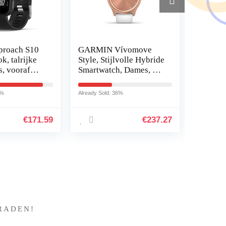
proach S10
GARMIN Vívomove
Trust Yu
k, talrijke
Style, Stijlvolle Hybride
Luidspr
s, vooraf
Smartwatch, Dames, 2
Speaker
rde
AMOLED-
Subwoof
arten,
Kleurendisplays, Sport-
Piekve
9%
Already Sold: 36%
Already So
 bediening
Apps,
120W, 
Gezondheidsgegevens
Subwoo
€
171.59
€
237.27
…
Basdri
?
RADEN!