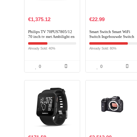
€
1,375.12
€
22.99
Philips TV 70PUS7805/12
Smart Switch Smart WiFi
70 inch tv met Ambilight en
Switch Ingebouwde Switch
spraakbesturing (4K UHD
Relay Module
LED TV, HDR10+, Dolby
Afstandsbediening met
Already Sold: 40%
Already Sold: 80%
Vision, Dolby Atmos…
Smart Life, Google Home,
Voice…
0
0