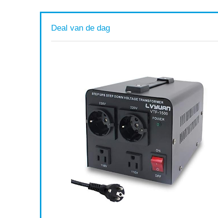
Deal van de dag
n,
ing en
Available:
16
75 %
ort af