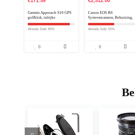
€
171.59
€
2,512.00
Garmin Approach S10 GPS
Canon EOS R6
golfklok, talrijke
Systeemcamera, Behuizing,
golffuncties, vooraf
Zonder Lens, 20,1 MP,
geïnstalleerde
DIGIC X, 4K UHD, 5-Assige
Already Sold: 89%
Already Sold: 55%
golfplaatkaarten,
Beeldstabilisator, Vari-Angl
eenvoudige bediening
LCD…
0
0
Be