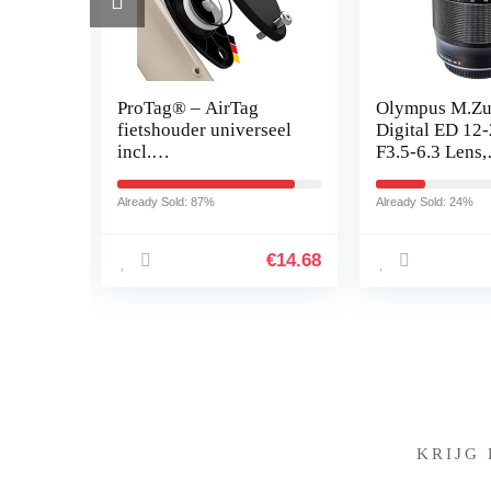
 met
ProTag® – AirTag
Olympus M.Zu
, 12
fietshouder universeel
Digital ED 1
m
incl.
F3.5-6.3 Lens,
veiligheidsschroeven |
Universele Zo
ultralicht 12,7 g |
Geschikt Voor 
Already Sold: 87%
Already Sold: 24%
tring
diefstalbeveiliging |
MFT-Camera’s
volledige…
(Olympus Om
€
39.99
€
14.68
Pen…
KRIJG