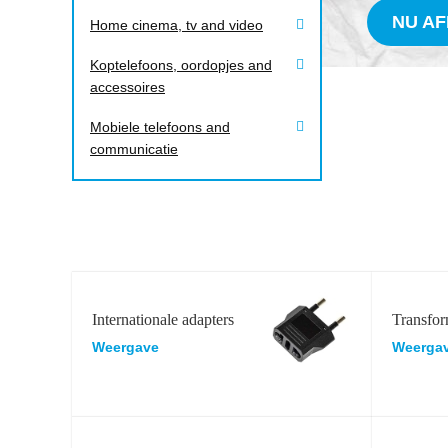
NU A
Home cinema, tv and video
Koptelefoons, oordopjes and
accessoires
Mobiele telefoons and
communicatie
Internationale adapters
Transfor
Weergave
Weerga