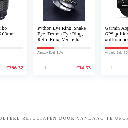
iko
Python Eye Ring, Snake
Garmin Ap
2-200mm
Eye, Demon Eye Ring,
GPS golfklo
Retro Ring, Verstelbare
golffunctie
om,
Opening Ring, Retro
geïnstallee
Alle
Handgemaakte Punk,
golfplaatka
Already Sold: 31%
Already Sold: 8
Geschikt voor…
eenvoudige
-D &
€
756.32
€
14.33
Iets interessants gevonden 
 BETERE RESULTATEN DOOR VANDAAG TE UPG