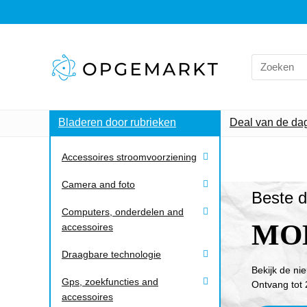
Bladeren door rubrieken
Deal van de da
Accessoires stroomvoorziening
Camera and foto
Beste d
Computers, onderdelen and
MO
accessoires
Draagbare technologie
Bekijk de ni
Gps, zoekfuncties and
Ontvang tot 
accessoires