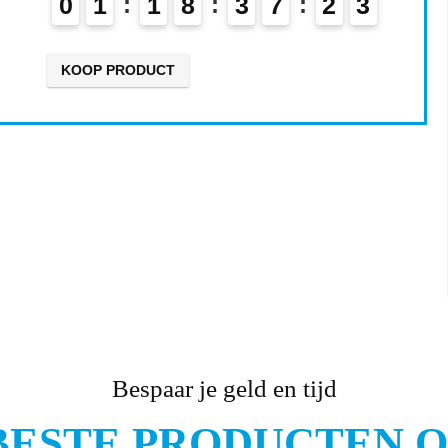
0
1
1
8
3
7
2
1
2
KOOP PRODUCT
Bespaar je geld en tijd
BESTE PRODUCTEN ON