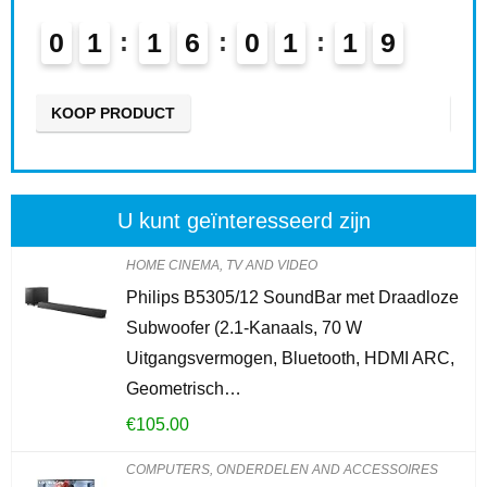
0
1
1
6
0
1
1
7
0
8
KOOP PRODUCT
KO
U kunt geïnteresseerd zijn
HOME CINEMA, TV AND VIDEO
Philips B5305/12 SoundBar met Draadloze
Subwoofer (2.1-Kanaals, 70 W
Uitgangsvermogen, Bluetooth, HDMI ARC,
Geometrisch…
€
105.00
COMPUTERS, ONDERDELEN AND ACCESSOIRES