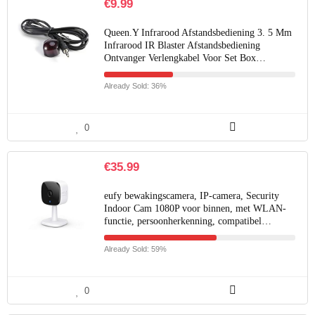
€
9.99
Queen.Y Infrarood Afstandsbediening 3. 5 Mm
Infrarood IR Blaster Afstandsbediening
Ontvanger Verlengkabel Voor Set Box…
Already Sold: 36%
0
€
35.99
eufy bewakingscamera, IP-camera, Security
Indoor Cam 1080P voor binnen, met WLAN-
functie, persoonherkenning, compatibel…
Already Sold: 59%
0