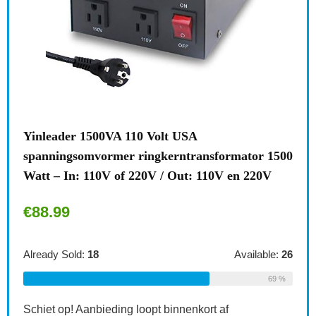
l
Yinleader 1500VA 110 Volt USA
Bre
e
spanningsomvormer ringkerntransformator 1500
stek
Watt – In: 110V of 220V / Out: 110V en 220V
kind
€
88.99
€
6.
le:
16
Already Sold:
18
Available:
26
Alre
75 %
69 %
Schiet op! Aanbieding loopt binnenkort af
Schi