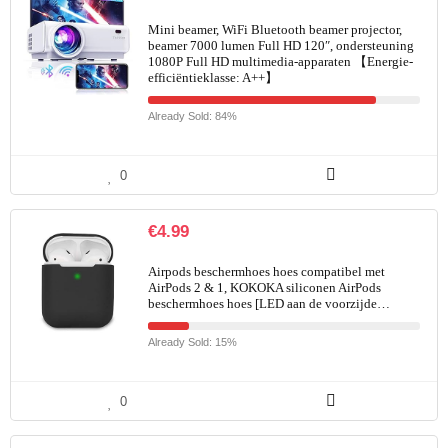
Mini beamer, WiFi Bluetooth beamer projector,
beamer 7000 lumen Full HD 120″, ondersteuning
1080P Full HD multimedia-apparaten 【Energie-
efficiëntieklasse: A++】
Already Sold: 84%
0
€
4.99
Airpods beschermhoes hoes compatibel met
AirPods 2 & 1, KOKOKA siliconen AirPods
beschermhoes hoes [LED aan de voorzijde…
Already Sold: 15%
0