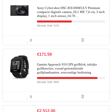
Sony Cyber-shot DSC-RX100M5A V Premium
compacte digitale camera, 20,1 MP, 7,6 cm, 3 inch
display, 1 inch sensor, 24-70…
Already Sold: 51%
0
€
171.59
Garmin Approach S10 GPS golfklok, talrijke
golffuncties, vooraf geïnstalleerde
golfplaatkaarten, eenvoudige bediening
Already Sold: 89%
0
€
2,512.00