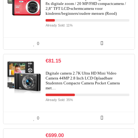
8x digitale zoom / 20 MP/FHD compactcamera /
2,8″ TFT LCD-schermcamera voor
kinderen/beginners/oudere mensen (Rood)
Already Sold: 11%
0
€
81.15
Digitale camera 2.7K Ultra HD Mini Video
Camera 44MP 2.8 Inch LCD Oplaadbare
Studenten Compacte Camera Pocket Camera
met…
Already Sold: 35%
0
€
699.00