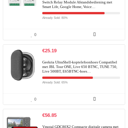
Switch Relay Module Afstandsbediening met
Smart Life, Google Home, Voice…
Already Sold: 80%
0
€
25.19
Geekria UltraShell-koptelefoonhoes Compatibel
met JBL Tour ONE, Live 650 BTNC, TUNE 750,
Live 500BT, E65BTNC-hoes…
Already Sold: 65%
0
€
56.85
Vmotal GDC80X2 Compacte digitale camera met