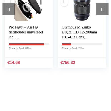
ProTag® – AirTag
Olympus M.Zuiko
fietshouder universeel
Digital ED 12-200mm
incl.
F3.5-6.3 Lens,
veiligheidsschroeven |
Universele Zoom,
ultralicht 12,7 g |
Geschikt Voor Alle
Already Sold: 87%
Already Sold: 24%
diefstalbeveiliging |
MFT-Camera’s
volledige…
(Olympus Om-D &
Pen…
€
14.68
€
756.32
Iets interessants gevonden