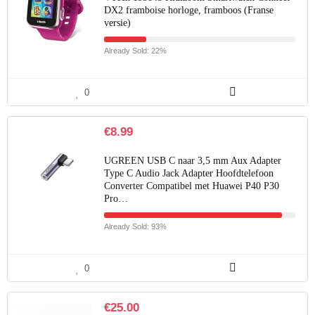
DX2 framboise horloge, framboos (Franse
versie)
Already Sold: 22%
0
€
8.99
UGREEN USB C naar 3,5 mm Aux Adapter
Type C Audio Jack Adapter Hoofdtelefoon
Converter Compatibel met Huawei P40 P30
Pro…
Already Sold: 93%
0
€
25.00