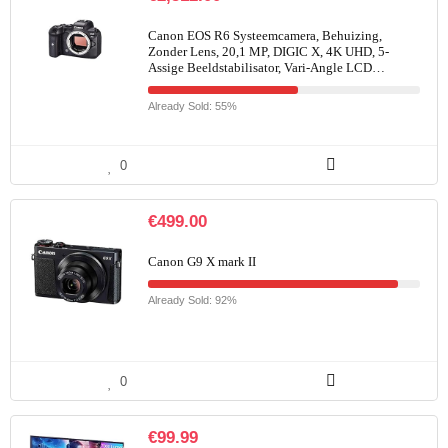
Canon EOS R6 Systeemcamera, Behuizing,
Zonder Lens, 20,1 MP, DIGIC X, 4K UHD, 5-
Assige Beeldstabilisator, Vari-Angle LCD…
Already Sold: 55%
0
€
499.00
Canon G9 X mark II
Already Sold: 92%
0
€
99.99