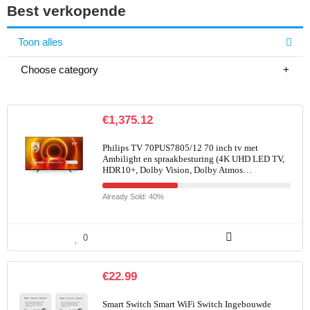
Best verkopende
Toon alles
Choose category
€
1,375.12
Philips TV 70PUS7805/12 70 inch tv met
Ambilight en spraakbesturing (4K UHD LED TV,
HDR10+, Dolby Vision, Dolby Atmos…
Already Sold: 40%
0
€
22.99
Smart Switch Smart WiFi Switch Ingebouwde