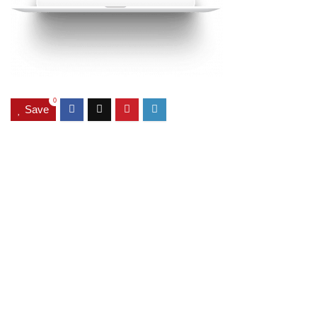
0
Save