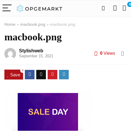
0
Home
»
macbook.png
»
macbook.png
macbook.png
Stylishweb
0
Views
September 15, 2021
0
Save