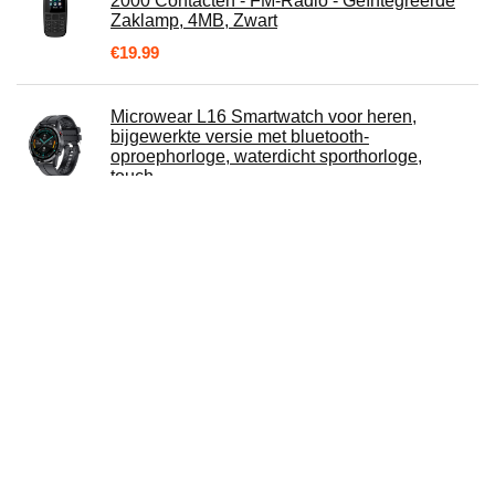
2000 Contacten - FM-Radio - Geïntegreerde
Zaklamp, 4MB, Zwart
€
19.99
Microwear L16 Smartwatch voor heren,
bijgewerkte versie met bluetooth-
oproephorloge, waterdicht sporthorloge,
touch…
€
54.99
Mio MISP8670LMTFE Vrachtwagen navigatie
€
209.99
Bose Airline-adapter voor Bose QuietComfort 3
€
3.07