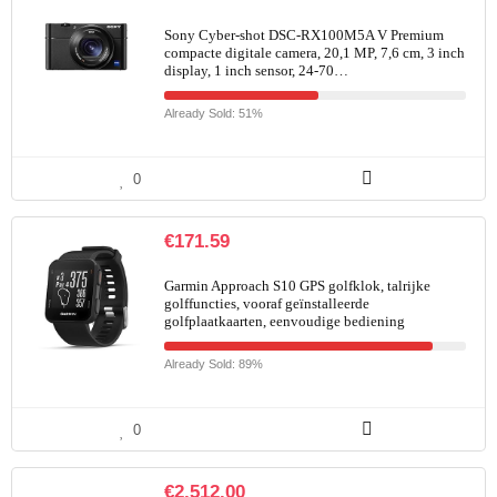
Sony Cyber-shot DSC-RX100M5A V Premium
compacte digitale camera, 20,1 MP, 7,6 cm, 3 inch
display, 1 inch sensor, 24-70…
Already Sold: 51%
0
€
171.59
Garmin Approach S10 GPS golfklok, talrijke
golffuncties, vooraf geïnstalleerde
golfplaatkaarten, eenvoudige bediening
Already Sold: 89%
0
€
2,512.00