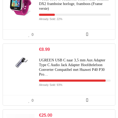
DX2 framboise horloge, framboos (Franse
versie)
Already Sold: 22%
0
€
8.99
UGREEN USB C naar 3,5 mm Aux Adapter
Type C Audio Jack Adapter Hoofdtelefoon
Converter Compatibel met Huawei P40 P30
Pro…
Already Sold: 93%
0
€
25.00