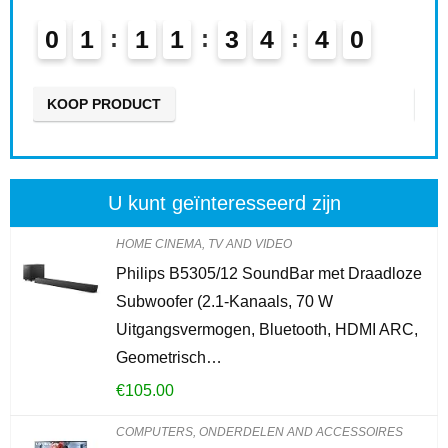
1
1
3
4
3
9
0
2
1
1
4
0
UCT
KOOP PRODUCT
U kunt geïnteresseerd zijn
HOME CINEMA, TV AND VIDEO
Philips B5305/12 SoundBar met Draadloze
Subwoofer (2.1-Kanaals, 70 W
Uitgangsvermogen, Bluetooth, HDMI ARC,
Geometrisch…
€
105.00
COMPUTERS, ONDERDELEN AND ACCESSOIRES