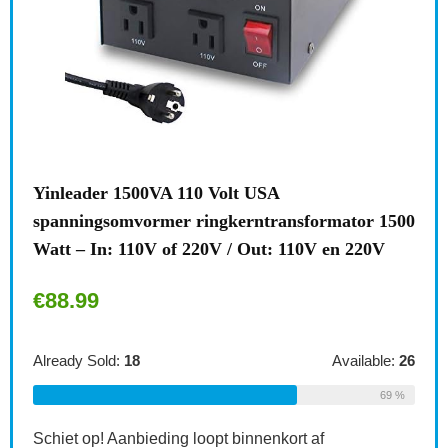
00VA 110 Volt USA
Brennenstuhl meervou
ormer ringkerntransformator 1500
stekkeradapter 2-voud
0V of 220V / Out: 110V en 220V
kinderbeveiliging, kle
€
6.49
Available:
26
Already Sold:
21
69 %
ieding loopt binnenkort af
Schiet op! Aanbieding lo