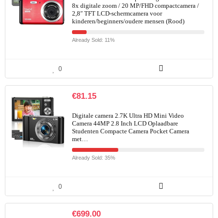
8x digitale zoom / 20 MP/FHD compactcamera /
2,8″ TFT LCD-schermcamera voor
kinderen/beginners/oudere mensen (Rood)
Already Sold: 11%
0
€
81.15
Digitale camera 2.7K Ultra HD Mini Video
Camera 44MP 2.8 Inch LCD Oplaadbare
Studenten Compacte Camera Pocket Camera
met…
Already Sold: 35%
0
€
699.00