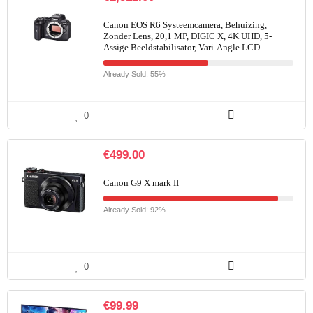
Canon EOS R6 Systeemcamera, Behuizing,
Zonder Lens, 20,1 MP, DIGIC X, 4K UHD, 5-
Assige Beeldstabilisator, Vari-Angle LCD…
Already Sold: 55%
0
€
499.00
Canon G9 X mark II
Already Sold: 92%
0
€
99.99