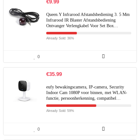
€
9.99
Queen.Y Infrarood Afstandsbediening 3. 5 Mm
Infrarood IR Blaster Afstandsbediening
Ontvanger Verlengkabel Voor Set Box…
Already Sold: 36%
0
€
35.99
eufy bewakingscamera, IP-camera, Security
Indoor Cam 1080P voor binnen, met WLAN-
functie, persoonherkenning, compatibel…
Already Sold: 59%
0