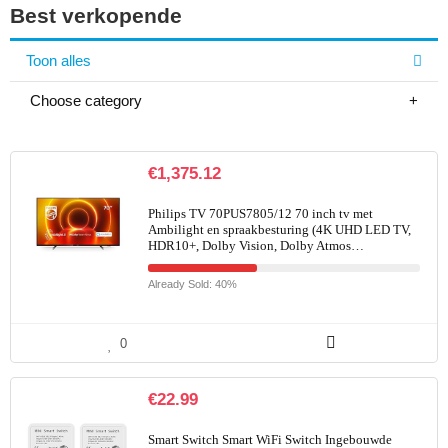
Best verkopende
Toon alles
Choose category
€
1,375.12
Philips TV 70PUS7805/12 70 inch tv met
Ambilight en spraakbesturing (4K UHD LED TV,
HDR10+, Dolby Vision, Dolby Atmos…
Already Sold: 40%
0
€
22.99
Smart Switch Smart WiFi Switch Ingebouwde