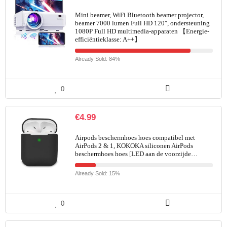
Mini beamer, WiFi Bluetooth beamer projector,
beamer 7000 lumen Full HD 120″, ondersteuning
1080P Full HD multimedia-apparaten 【Energie-
efficiëntieklasse: A++】
Already Sold: 84%
0
€
4.99
Airpods beschermhoes hoes compatibel met
AirPods 2 & 1, KOKOKA siliconen AirPods
beschermhoes hoes [LED aan de voorzijde…
Already Sold: 15%
0