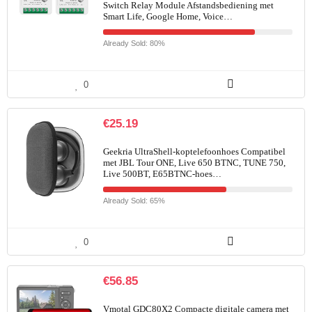
Switch Relay Module Afstandsbediening met
Smart Life, Google Home, Voice…
Already Sold: 80%
0
€
25.19
Geekria UltraShell-koptelefoonhoes Compatibel
met JBL Tour ONE, Live 650 BTNC, TUNE 750,
Live 500BT, E65BTNC-hoes…
Already Sold: 65%
0
€
56.85
Vmotal GDC80X2 Compacte digitale camera met