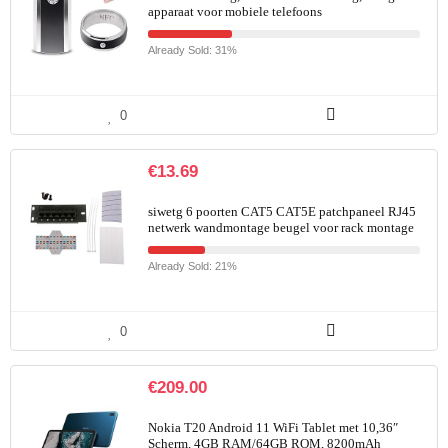
apparaat voor mobiele telefoons
Already Sold: 31%
0
€
13.69
siwetg 6 poorten CAT5 CAT5E patchpaneel RJ45
netwerk wandmontage beugel voor rack montage
Already Sold: 21%
0
€
209.00
Nokia T20 Android 11 WiFi Tablet met 10,36″
Scherm, 4GB RAM/64GB ROM, 8200mAh