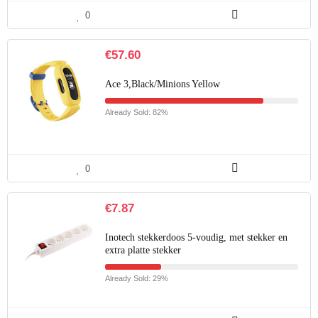
0
€
57.60
Ace 3,Black/Minions Yellow
Already Sold: 82%
0
€
7.87
Inotech stekkerdoos 5-voudig, met stekker en
extra platte stekker
Already Sold: 29%