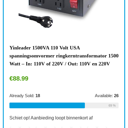
L
s
v
Brennenstuhl meervoudige stekkerdoos,
or 1500
stekkeradapter 2-voudig eurostopcontact met
A
220V
kinderbeveiliging, kleur: wit Single 1…
€
6.49
S
lable:
26
Already Sold:
21
Available:
31
69 %
68 %
Schiet op! Aanbieding loopt binnenkort af