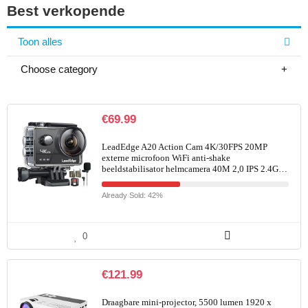
Best verkopende
Toon alles
Choose category
€
69.99
LeadEdge A20 Action Cam 4K/30FPS 20MP
externe microfoon WiFi anti-shake
beeldstabilisator helmcamera 40M 2,0 IPS 2.4G…
Already Sold: 42%
0
€
121.99
Draagbare mini-projector, 5500 lumen 1920 x