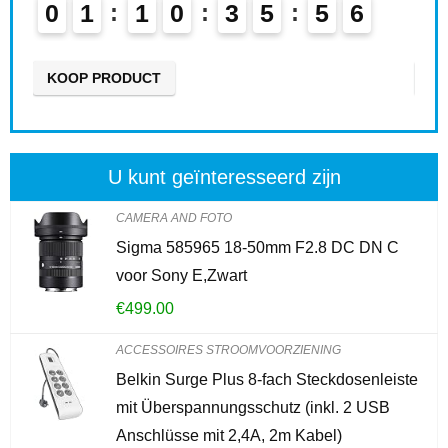
5
0
2
1
0
3
5
5
5
KOOP PRODUCT
U kunt geïnteresseerd zijn
CAMERA AND FOTO
Sigma 585965 18-50mm F2.8 DC DN C
voor Sony E,Zwart
€
499.00
ACCESSOIRES STROOMVOORZIENING
Belkin Surge Plus 8-fach Steckdosenleiste
mit Überspannungsschutz (inkl. 2 USB
Anschlüsse mit 2,4A, 2m Kabel)