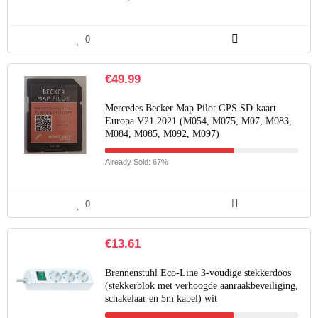
0
€
49.99
Mercedes Becker Map Pilot GPS SD-kaart
Europa V21 2021 (M054, M075, M07, M083,
M084, M085, M092, M097)
Already Sold: 67%
0
€
13.61
Brennenstuhl Eco-Line 3-voudige stekkerdoos
(stekkerblok met verhoogde aanraakbeveiliging,
schakelaar en 5m kabel) wit