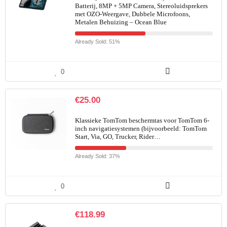
Batterij, 8MP + 5MP Camera, Stereoluidsprekers
met OZO-Weergave, Dubbele Microfoons,
Metalen Behuizing – Ocean Blue
Already Sold: 51%
0
€
25.00
Klassieke TomTom beschermtas voor TomTom 6-
inch navigatiesystemen (bijvoorbeeld: TomTom
Start, Via, GO, Trucker, Rider…
Already Sold: 37%
0
€
118.99