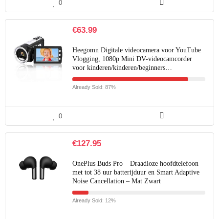
0
€
63.99
Heegomn Digitale videocamera voor YouTube
Vlogging, 1080p Mini DV-videocamcorder
voor kinderen/kinderen/beginners…
Already Sold: 87%
0
€
127.95
OnePlus Buds Pro – Draadloze hoofdtelefoon
met tot 38 uur batterijduur en Smart Adaptive
Noise Cancellation – Mat Zwart
Already Sold: 12%