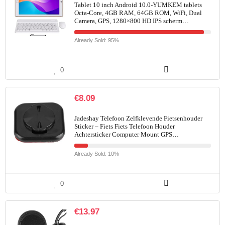
Tablet 10 inch Android 10.0-YUMKEM tablets
Octa-Core, 4GB RAM, 64GB ROM, WiFi, Dual
Camera, GPS, 1280×800 HD IPS scherm…
Already Sold: 95%
0
€
8.09
Jadeshay Telefoon Zelfklevende Fietsenhouder
Sticker – Fiets Fiets Telefoon Houder
Achtersticker Computer Mount GPS…
Already Sold: 10%
0
€
13.97