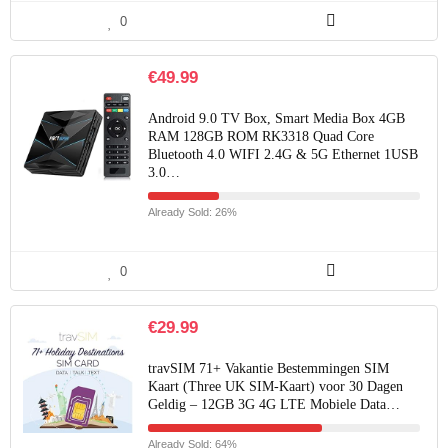
0
€
49.99
Android 9.0 TV Box, Smart Media Box 4GB
RAM 128GB ROM RK3318 Quad Core
Bluetooth 4.0 WIFI 2.4G & 5G Ethernet 1USB
3.0…
Already Sold: 26%
0
€
29.99
travSIM 71+ Vakantie Bestemmingen SIM
Kaart (Three UK SIM-Kaart) voor 30 Dagen
Geldig – 12GB 3G 4G LTE Mobiele Data…
Already Sold: 64%