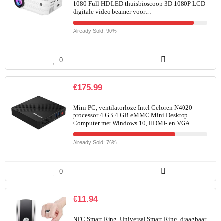
1080 Full HD LED thuisbioscoop 3D 1080P LCD
digitale video beamer voor…
Already Sold: 90%
0
€
175.99
Mini PC, ventilatorloze Intel Celoren N4020
processor 4 GB 4 GB eMMC Mini Desktop
Computer met Windows 10, HDMI- en VGA…
Already Sold: 76%
0
€
11.94
NFC Smart Ring, Universal Smart Ring, draagbaar