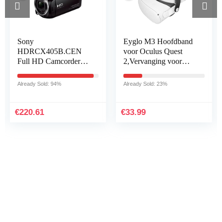
Sony
Eyglo M3 Hoofdband
S
HDRCX405B.CEN
voor Oculus Quest
V
Full HD Camcorder
2,Vervanging voor
Q
(30x Optische Zoom,
Oculus Quest 2 Elite-
(
60x Helder Beeld,
Riem,Verstelbare riem
C
Already Sold: 94%
Already Sold: 23%
Al
Groothoek met 26,8
Verminder de
I
mm, Optical Steady
hoofddruk…
H
Shot…
€
220.61
€
33.99
€
Iets interessants gevonden
?