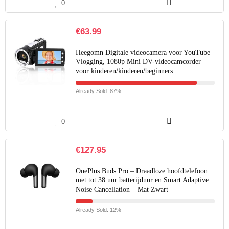
0
€
63.99
Heegomn Digitale videocamera voor YouTube
Vlogging, 1080p Mini DV-videocamcorder
voor kinderen/kinderen/beginners…
Already Sold: 87%
0
€
127.95
OnePlus Buds Pro – Draadloze hoofdtelefoon
met tot 38 uur batterijduur en Smart Adaptive
Noise Cancellation – Mat Zwart
Already Sold: 12%