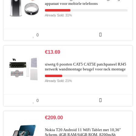
apparaat voor mobiele telefoons
Already Sold: 31%
0
€
13.69
siwetg 6 poorten CAT5 CAT5E patchpaneel RJ45
netwerk wandmontage beugel voor rack montage
Already Sold: 21%
0
€
209.00
Nokia T20 Android 11 WiFi Tablet met 10,36″
Scherm, 4GB RAM/64GB ROM, 8200mAh