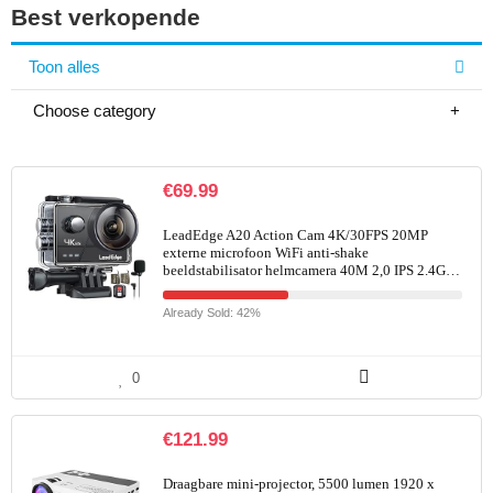
Best verkopende
Toon alles
Choose category
€
69.99
LeadEdge A20 Action Cam 4K/30FPS 20MP
externe microfoon WiFi anti-shake
beeldstabilisator helmcamera 40M 2,0 IPS 2.4G…
Already Sold: 42%
0
€
121.99
Draagbare mini-projector, 5500 lumen 1920 x