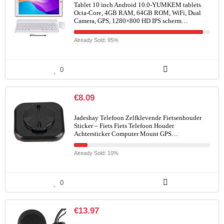
Tablet 10 inch Android 10.0-YUMKEM tablets
Octa-Core, 4GB RAM, 64GB ROM, WiFi, Dual
Camera, GPS, 1280×800 HD IPS scherm…
Already Sold: 95%
0
€
8.09
Jadeshay Telefoon Zelfklevende Fietsenhouder
Sticker – Fiets Fiets Telefoon Houder
Achtersticker Computer Mount GPS…
Already Sold: 10%
0
€
13.97