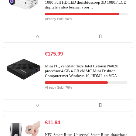
1080 Full HD LED thuisbioscoop 3D 1080P LCD
digitale video beamer voor…
Already Sold: 90%
0
€
175.99
Mini PC, ventilatorloze Intel Celoren N4020
processor 4 GB 4 GB eMMC Mini Desktop
Computer met Windows 10, HDMI- en VGA…
Already Sold: 76%
0
€
11.94
NFC Smart Ring, Universal Smart Ring, draagbaar