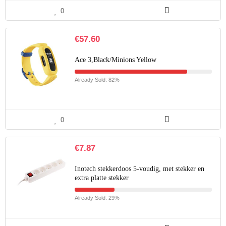
0
€
57.60
Ace 3,Black/Minions Yellow
Already Sold: 82%
0
€
7.87
Inotech stekkerdoos 5-voudig, met stekker en
extra platte stekker
Already Sold: 29%