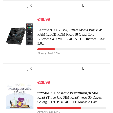
0
€
49.99
Android 9.0 TV Box, Smart Media Box 4GB
RAM 128GB ROM RK3318 Quad Core
Bluetooth 4.0 WIFI 2.4G & 5G Ethernet 1USB
3.0…
Already Sold: 26%
0
€
29.99
travSIM 71+ Vakantie Bestemmingen SIM
Kaart (Three UK SIM-Kaart) voor 30 Dagen
Geldig – 12GB 3G 4G LTE Mobiele Data…
Already Sold: 64%