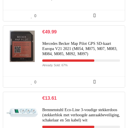
0
€
49.99
Mercedes Becker Map Pilot GPS SD-kaart
Europa V21 2021 (M054, M075, M07, M083,
M084, M085, M092, M097)
Already Sold: 67%
0
€
13.61
Brennenstuhl Eco-Line 3-voudige stekkerdoos
(stekkerblok met verhoogde aanraakbeveiliging,
schakelaar en 5m kabel) wit