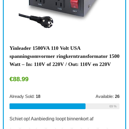
l
Yinleader 1500VA 110 Volt USA
Bren
spanningsomvormer ringkerntransformator 1500
stek
Watt – In: 110V of 220V / Out: 110V en 220V
kind
€
88.99
€
6.
le:
16
Already Sold:
18
Available:
26
Alrea
75 %
69 %
Schiet op! Aanbieding loopt binnenkort af
Schie