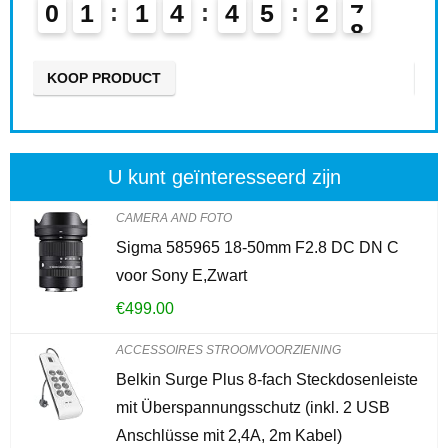
0
1
1
4
4
5
2
6
0
7
KOOP PRODUCT
KO
U kunt geïnteresseerd zijn
CAMERA AND FOTO
Sigma 585965 18-50mm F2.8 DC DN C
voor Sony E,Zwart
€
499.00
ACCESSOIRES STROOMVOORZIENING
Belkin Surge Plus 8-fach Steckdosenleiste
mit Überspannungsschutz (inkl. 2 USB
Anschlüsse mit 2,4A, 2m Kabel)