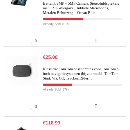
Batterij, 8MP + 5MP Camera, Stereoluidsprekers
met OZO-Weergave, Dubbele Microfoons,
Metalen Behuizing – Ocean Blue
Already Sold: 51%
0
€
25.00
Klassieke TomTom beschermtas voor TomTom 6-
inch navigatiesystemen (bijvoorbeeld: TomTom
Start, Via, GO, Trucker, Rider…
Already Sold: 37%
0
€
118.99