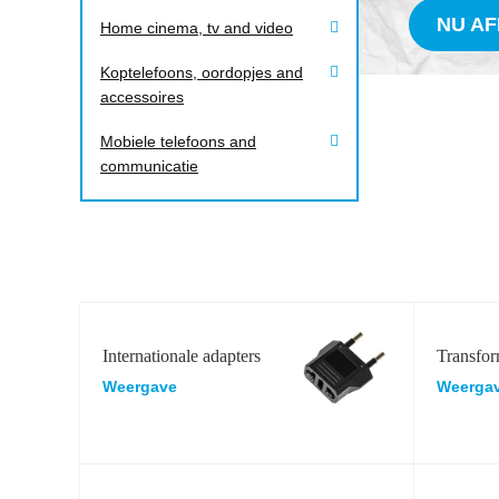
NU A
Home cinema, tv and video
Koptelefoons, oordopjes and
accessoires
Mobiele telefoons and
communicatie
Internationale adapters
Transfor
Weergave
Weerga