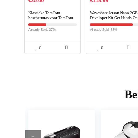
€
25.00
€
118.99
Klassieke TomTom
Waveshare Jetson Nano 2GB
beschermtas voor TomTom
Developer Kit Get Hands-On
6-inch navigatiesystemen
With AI And Robotics
(bijvoorbeeld: TomTom
Already Sold: 37%
Already Sold: 88%
Start, Via, GO, Trucker,
Rider…
0
0
Be