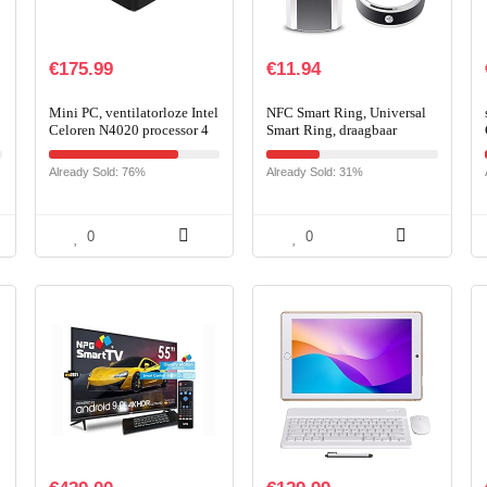
€
175.99
€
11.94
Mini PC, ventilatorloze Intel
NFC Smart Ring, Universal
Celoren N4020 processor 4
Smart Ring, draagbaar
GB 4 GB eMMC Mini
apparaat voor mobiele
Desktop Computer met
telefoons
Already Sold: 76%
Already Sold: 31%
Windows 10, HDMI- en
VGA…
0
0