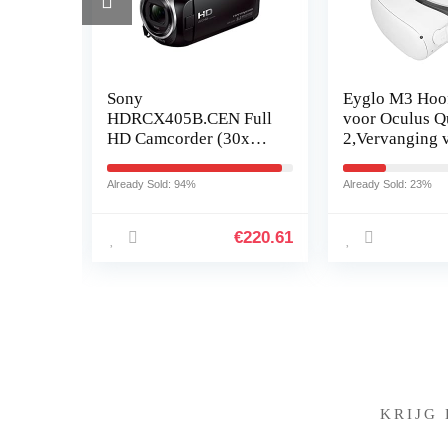
talen
Sony
Eyglo M3 Hoo
apter
HDRCX405B.CEN Full
voor Oculus Q
bo
HD Camcorder (30x
2,Vervanging 
Optische Zoom, 60x
Oculus Quest 2
G-o-
Helder Beeld,
Riem,Verstelba
Already Sold: 94%
Already Sold: 23%
Groothoek met 26,8
Verminder de
mm, Optical Steady
hoofddruk…
€
15.99
€
220.61
Shot…
KRIJG