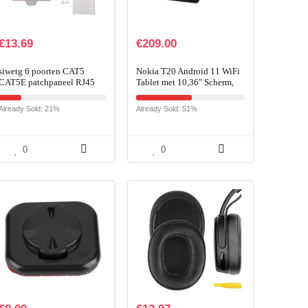
€
13.69
€
209.00
siwetg 6 poorten CAT5
Nokia T20 Android 11 WiFi
CAT5E patchpaneel RJ45
Tablet met 10,36″ Scherm,
netwerk wandmontage
4GB RAM/64GB ROM,
beugel voor rack montage
8200mAh Batterij, 8MP +
Already Sold: 21%
Already Sold: 51%
5MP Camera,
Stereoluidsprekers met OZO-
Weergave, Dubbele
Microfoons, Metalen
0
0
Behuizing – Ocean Blue