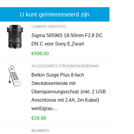
U kunt geïnteresseerd zijn
CAMERA AND FOTO
Sigma 585965 18-50mm F2.8 DC
Brennenstuhl
DN C voor Sony E,Zwart
stekkeradapt
€
499.00
met kinderbe
ACCESSOIRES STROOMVOORZIENING
€
6.49
Belkin Surge Plus 8-fach
Steckdosenleiste mit
Already Sold:
2
Überspannungsschutz (inkl. 2 USB
Anschlüsse mit 2,4A, 2m Kabel)
weiß/grau…
Schiet op! Aan
€
29.99
0
2
BEAMERS