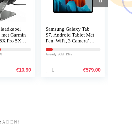
laadkabel
Samsung Galaxy Tab
Asus 9
 met Garmin
S7, Android Tablet Met
B02370
 6X Pro 5X
Pen, WiFi, 3 Camera’s,
Gaming 
unner 945 45
Grote 8.000 mAh
Fullhd(
Batterij, 11,0 inch
165Hz, 
5%
Already Sold: 13%
Already So
rt,Instinct
LTPS-Display, 128…
Freesyn
Sync
€
10.90
€
579.00
?
RADEN!