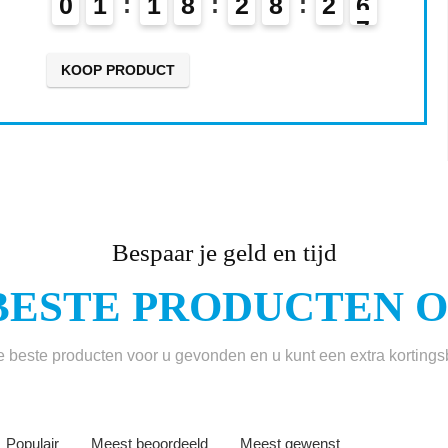
0
1
1
8
2
8
2
5
6
KOOP PRODUCT
Bespaar je geld en tijd
BESTE PRODUCTEN ON
beste producten voor u gevonden en u kunt een extra korting
Populair
Meest beoordeeld
Meest gewenst