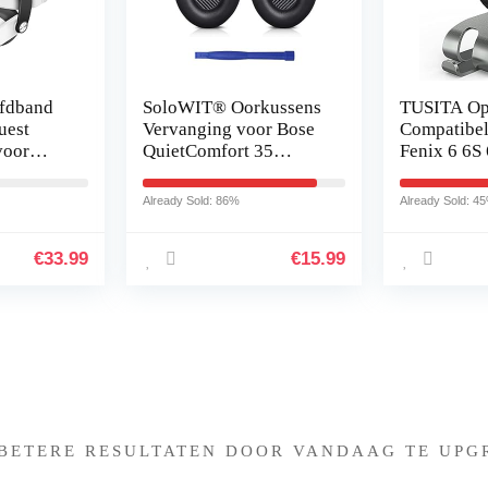
fdband
SoloWIT® Oorkussens
TUSITA Op
uest
Vervanging voor Bose
Compatibel
voor
QuietComfort 35
Fenix 6 6S
 Elite-
(QC35) and Quiet
Plus,Forer
re riem
Comfort 35 II (QC35 II)
45S
Already Sold: 86%
Already Sold: 4
Over-ear Hoofdtelefoon
245,Vivospo
…
€
33.99
€
15.99
Iets interessants gevonden 
 BETERE RESULTATEN DOOR VANDAAG TE UPG