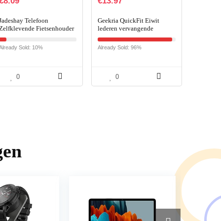
€
8.09
€
13.97
Jadeshay Telefoon
Geekria QuickFit Eiwit
Zelfklevende Fietsenhouder
lederen vervangende
Sticker – Fiets Fiets Telefoon
oorkussens voor Skullcandy
Houder Achtersticker
Crusher Draadloze Crusher
Already Sold: 10%
Already Sold: 96%
Computer Mount GPS…
Evo Crusher ANC Hesh 3…
0
0
gen