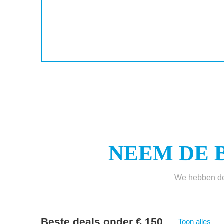
2
5
6
NEEM DE 
We hebben de 
Beste deals onder € 150
Toon alles