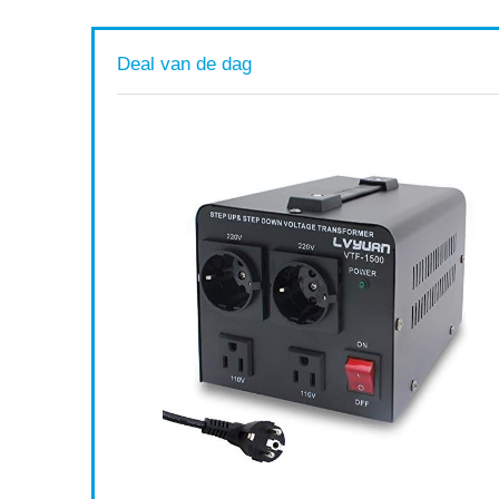
Deal van de dag
n,
ing en
Available:
16
75 %
ort af