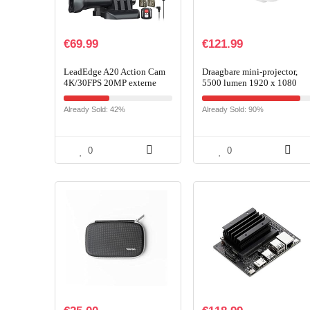
€
69.99
€
121.99
LeadEdge A20 Action Cam
Draagbare mini-projector,
4K/30FPS 20MP externe
5500 lumen 1920 x 1080
microfoon WiFi anti-shake
Full HD LED thuisbioscoop
beeldstabilisator
3D 1080P LCD digitale
Already Sold: 42%
Already Sold: 90%
helmcamera 40M 2,0 IPS
video beamer voor…
2.4G…
0
0