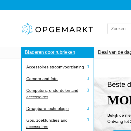
Bladeren door rubrieken
Deal van de da
Accessoires stroomvoorziening
Camera and foto
Beste d
Computers, onderdelen and
MO
accessoires
Draagbare technologie
Bekijk de ni
Gps, zoekfuncties and
Ontvang tot 
accessoires