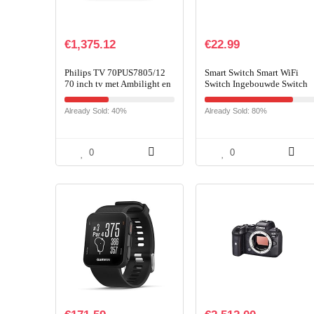
€
1,375.12
€
22.99
Philips TV 70PUS7805/12
Smart Switch Smart WiFi
70 inch tv met Ambilight en
Switch Ingebouwde Switch
spraakbesturing (4K UHD
Relay Module
LED TV, HDR10+, Dolby
Afstandsbediening met
Already Sold: 40%
Already Sold: 80%
Vision, Dolby Atmos…
Smart Life, Google Home,
Voice…
0
0