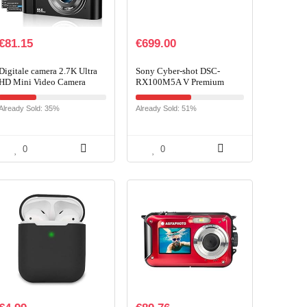
€
81.15
€
699.00
Digitale camera 2.7K Ultra
Sony Cyber-shot DSC-
HD Mini Video Camera
RX100M5A V Premium
44MP 2.8 Inch LCD
compacte digitale camera,
Oplaadbare Studenten
20,1 MP, 7,6 cm, 3 inch
Already Sold: 35%
Already Sold: 51%
Compacte Camera Pocket
display, 1 inch sensor, 24-
Camera met…
70…
0
0