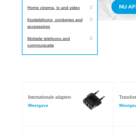
NU A
Home cinema, tv and video
Koptelefoons, oordopjes and
accessoires
Mobiele telefoons and
communicatie
Internationale adapters
Transfor
Weergave
Weerga