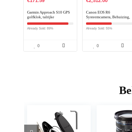
€
171.59
€
2,512.00
Garmin Approach S10 GPS
Canon EOS R6
golfklok, talrijke
Systeemcamera, Behuizing,
golffuncties, vooraf
Zonder Lens, 20,1 MP,
geïnstalleerde
DIGIC X, 4K UHD, 5-Assige
Already Sold: 89%
Already Sold: 55%
golfplaatkaarten,
Beeldstabilisator, Vari-Angl
eenvoudige bediening
LCD…
0
0
Be