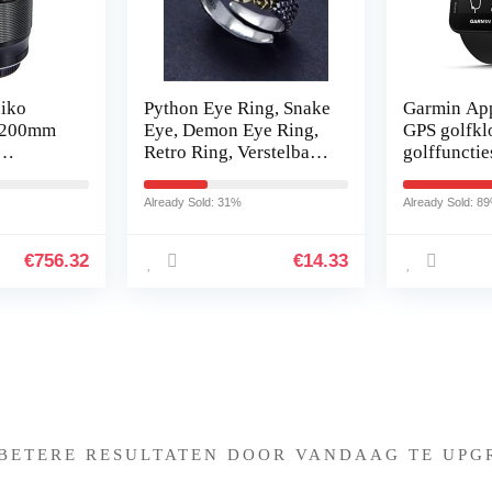
iko
Python Eye Ring, Snake
Garmin Ap
2-200mm
Eye, Demon Eye Ring,
GPS golfklo
Retro Ring, Verstelbare
golffunctie
om,
Opening Ring, Retro
geïnstallee
Alle
Handgemaakte Punk,
golfplaatka
Already Sold: 31%
Already Sold: 8
Geschikt voor…
eenvoudige
-D &
€
756.32
€
14.33
Iets interessants gevonden 
 BETERE RESULTATEN DOOR VANDAAG TE UPG