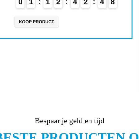
0
1
1
2
4
2
4
7
KOOP PRODUCT
Bespaar je geld en tijd
BESTE PRODUCTEN ON