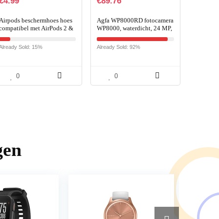
€
4.99
€
89.76
Airpods beschermhoes hoes
Agfa WP8000RD fotocamera
compatibel met AirPods 2 &
WP8000, waterdicht, 24 MP,
1, KOKOKA siliconen
rood
AirPods beschermhoes hoes
Already Sold: 15%
Already Sold: 92%
[LED aan de voorzijde…
0
0
gen