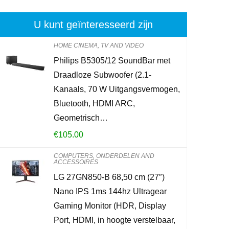
U kunt geïnteresseerd zijn
HOME CINEMA, TV AND VIDEO
Philips B5305/12 SoundBar met
Brennenstuhl
Draadloze Subwoofer (2.1-
stekkeradapt
Kanaals, 70 W Uitgangsvermogen,
met kinderbe
Bluetooth, HDMI ARC,
Geometrisch…
€
6.49
€
105.00
Already Sold:
2
COMPUTERS, ONDERDELEN AND
ACCESSOIRES
LG 27GN850-B 68,50 cm (27″)
Nano IPS 1ms 144hz Ultragear
Schiet op! Aan
Gaming Monitor (HDR, Display
0
2
Port, HDMI, in hoogte verstelbaar,