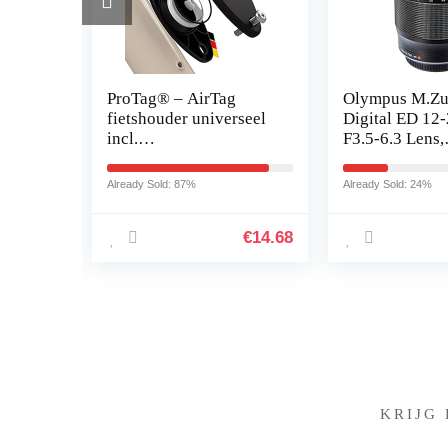
 met
ProTag® – AirTag
Olympus M.Zu
, 12
fietshouder universeel
Digital ED 1
m
incl.
F3.5-6.3 Lens,
veiligheidsschroeven |
Universele Zo
ultralicht 12,7 g |
Geschikt Voor 
Already Sold: 87%
Already Sold: 24%
tring
diefstalbeveiliging |
MFT-Camera’s
volledige…
(Olympus Om
€
39.99
€
14.68
Pen…
KRIJG