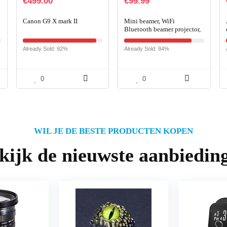
€
499.00
€
99.99
Canon G9 X mark II
Mini beamer, WiFi
Bluetooth beamer projector,
beamer 7000 lumen Full HD
120″, ondersteuning 1080P
Already Sold: 92%
Already Sold: 84%
e
Full HD multimedia-
apparaten 【Energie-
efficiëntieklasse: A++】
0
0
WIL JE DE BESTE PRODUCTEN KOPEN
kijk de nieuwste aanbiedin