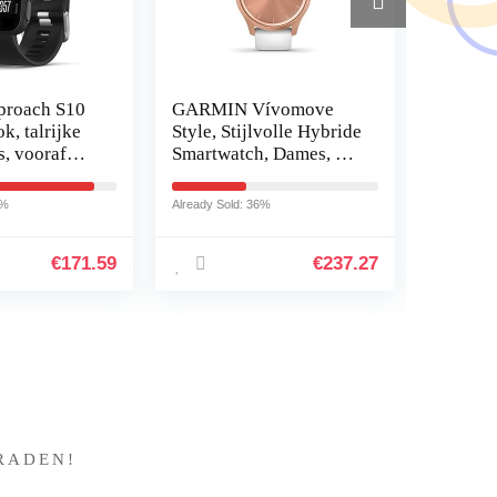
proach S10
GARMIN Vívomove
Trust Yu
k, talrijke
Style, Stijlvolle Hybride
Luidspr
s, vooraf
Smartwatch, Dames, 2
Speaker
rde
AMOLED-
Subwoof
arten,
Kleurendisplays, Sport-
Piekve
9%
Already Sold: 36%
Already So
 bediening
Apps,
120W, 
Gezondheidsgegevens
Subwoo
€
171.59
€
237.27
…
Basdri
?
RADEN!