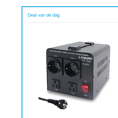
Deal van de dag
n,
ing en
Available:
16
75 %
ort af