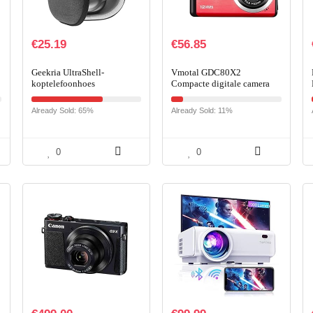
€
25.19
€
56.85
Geekria UltraShell-
Vmotal GDC80X2
koptelefoonhoes
Compacte digitale camera
Compatibel met JBL Tour
met 8x digitale zoom / 20
ONE, Live 650 BTNC,
MP/FHD compactcamera /
Already Sold: 65%
Already Sold: 11%
TUNE 750, Live 500BT,
2,8″ TFT LCD-schermcamera
E65BTNC-hoes…
voor
kinderen/beginners/oudere
mensen (Rood)
0
0