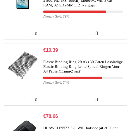
x 800, HD, IPS, Touch) Tablet-PC Wifi 3 GB
RAM, 32 GD eMMC, Zilvergrijs
Already Sold: 79%
0
€
10.39
Plastic Binding Ring-20 stks 30 Gaten Losbladige
Plastic Binding Ring Lente Spiraal Ringen Voor
A4 Papier(11mm-Zwart)
Already Sold: 74%
0
€
78.66
HUAWEI E5577-320 WIR-hotspot (4G/LTE tot