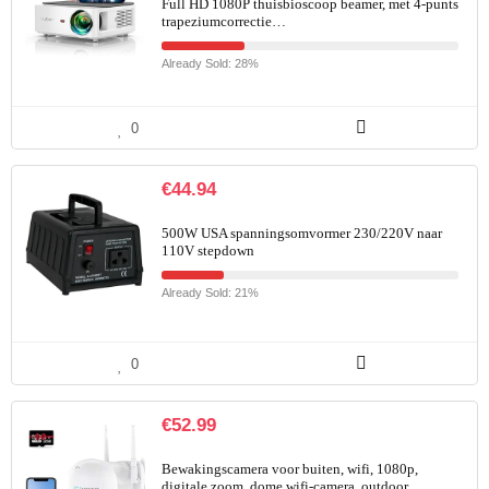
Full HD 1080P thuisbioscoop beamer, met 4-punts
trapeziumcorrectie…
Already Sold: 28%
0
€
44.94
500W USA spanningsomvormer 230/220V naar
110V stepdown
Already Sold: 21%
0
€
52.99
Bewakingscamera voor buiten, wifi, 1080p,
digitale zoom, dome wifi-camera, outdoor,