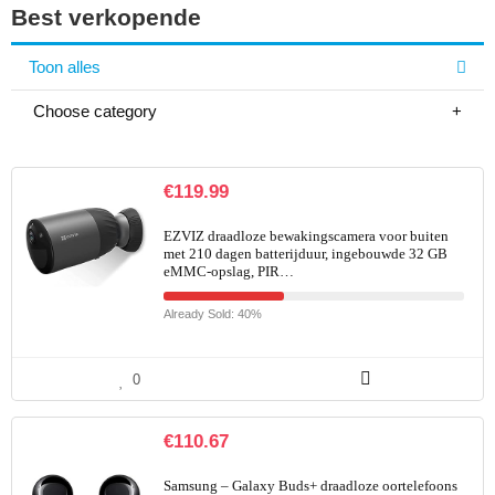
Best verkopende
Toon alles
Choose category
€
119.99
EZVIZ draadloze bewakingscamera voor buiten
met 210 dagen batterijduur, ingebouwde 32 GB
eMMC-opslag, PIR…
Already Sold: 40%
0
€
110.67
Samsung – Galaxy Buds+ draadloze oortelefoons