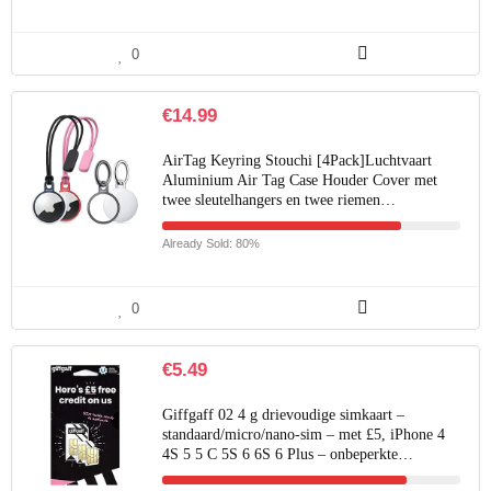
0
€
14.99
AirTag Keyring Stouchi [4Pack]Luchtvaart
Aluminium Air Tag Case Houder Cover met
twee sleutelhangers en twee riemen…
Already Sold: 80%
0
€
5.49
Giffgaff 02 4 g drievoudige simkaart –
standaard/micro/nano-sim – met £5, iPhone 4
4S 5 5 C 5S 6 6S 6 Plus – onbeperkte…