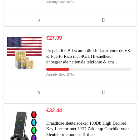
Already Sold: 82%
0
€
27.99
Prepaid 6 GB Lycamobile simkaart voor de VS
& Puerto Rico met 4G/LTE-snelheid,
onbegrensde nationale telefonie & sms…
Already Sold: 27%
0
€
32.44
Draadloze sleutelzoeker 100Db High Decibel
Key Locator met LED Zaklamp Geschikt voor
Sleutelportemonnee Brillen