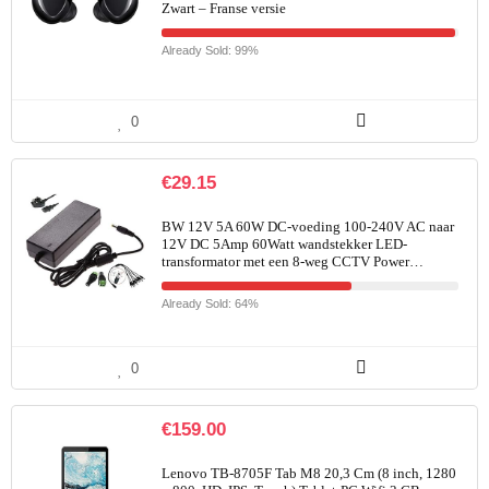
Zwart – Franse versie
Already Sold: 99%
0
€
29.15
BW 12V 5A 60W DC-voeding 100-240V AC naar
12V DC 5Amp 60Watt wandstekker LED-
transformator met een 8-weg CCTV Power…
Already Sold: 64%
0
€
159.00
Lenovo TB-8705F Tab M8 20,3 Cm (8 inch, 1280