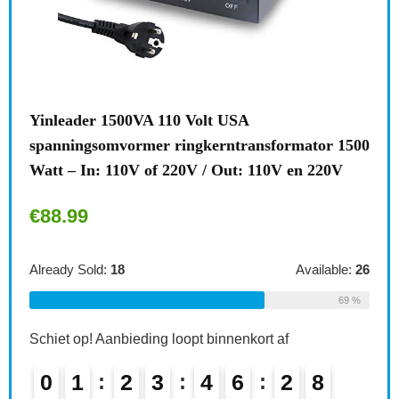
Brennenstuhl meervoudige stekkerdoos,
nsformator 1500
stekkeradapter 2-voudig eurostopcontact
 110V en 220V
kinderbeveiliging, kleur: wit Single 1…
€
6.49
Available:
26
Already Sold:
21
Av
69 %
ort af
Schiet op! Aanbieding loopt binnenkort af
2
7
0
2
2
3
4
6
2