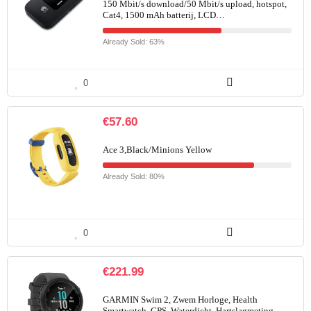
150 Mbit/s download/50 Mbit/s upload, hotspot,
Cat4, 1500 mAh batterij, LCD…
Already Sold: 63%
0
€
57.60
Ace 3,Black/Minions Yellow
Already Sold: 80%
0
€
221.99
GARMIN Swim 2, Zwem Horloge, Health
Smartwatch, GPS, Waterdicht, Hartslagmeting,