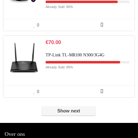
Already Sold: 86%
0
€
70.00
TP-Link TL-MR100 N300/3G4G
Already Sold: 89%
0
Show next
Over ons