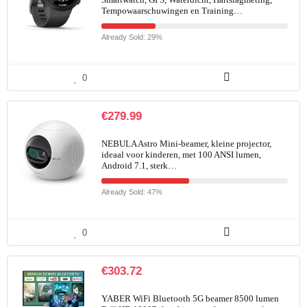
Tempowaarschuwingen en Training…
Already Sold: 29%
0
€
279.99
NEBULA Astro Mini-beamer, kleine projector,
ideaal voor kinderen, met 100 ANSI lumen,
Android 7.1, sterk…
Already Sold: 47%
0
€
303.72
YABER WiFi Bluetooth 5G beamer 8500 lumen