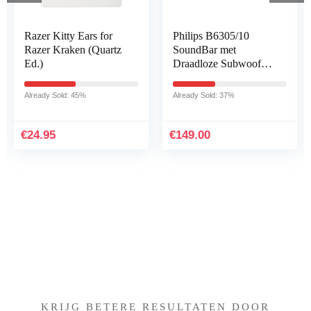
Philips B6305/10
Hoofdtelefoon
SoundBar met
Vervangende Pads
Draadloze Subwoofer
voor Bose, ELZO
(2.1-Kanaals, 140 W
Professionele
Uitgangsvermogen,
Oorkussens voor Bose
Already Sold: 37%
Already Sold: 20%
Bluetooth, Dolby
Hoofdtelefoon
Audio, HDMI ARC…
QC2/QC15/QC25/QC
35…
€
149.00
€
8.99
Iets interessants gevonden
?
KRIJG BETERE RESULTATEN DOOR