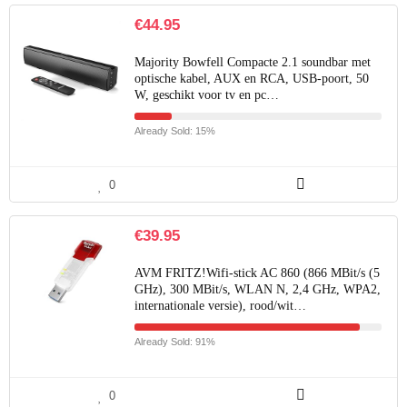
€
44.95
Majority Bowfell Compacte 2.1 soundbar met
optische kabel, AUX en RCA, USB-poort, 50
W, geschikt voor tv en pc…
Already Sold: 15%
0
€
39.95
AVM FRITZ!Wifi-stick AC 860 (866 MBit/s (5
GHz), 300 MBit/s, WLAN N, 2,4 GHz, WPA2,
internationale versie), rood/wit…
Already Sold: 91%
0