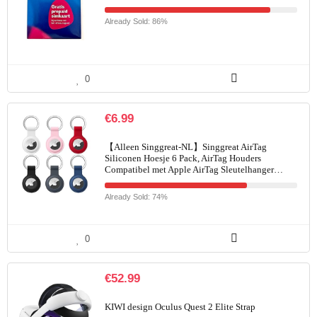
Already Sold: 86%
0
€
6.99
【Alleen Singgreat-NL】Singgreat AirTag
Siliconen Hoesje 6 Pack, AirTag Houders
Compatibel met Apple AirTag Sleutelhanger…
Already Sold: 74%
0
€
52.99
KIWI design Oculus Quest 2 Elite Strap