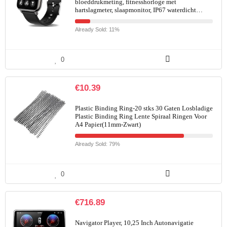
bloeddrukmeting, fitnesshorloge met
hartslagmeter, slaapmonitor, IP67 waterdicht…
Already Sold: 11%
0
€
10.39
Plastic Binding Ring-20 stks 30 Gaten Losbladige
Plastic Binding Ring Lente Spiraal Ringen Voor
A4 Papier(11mm-Zwart)
Already Sold: 79%
0
€
716.89
Navigator Player, 10,25 Inch Autonavigatie