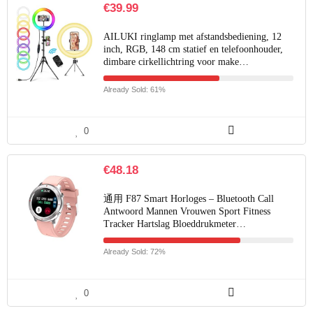
€
39.99
AILUKI ringlamp met afstandsbediening, 12
inch, RGB, 148 cm statief en telefoonhouder,
dimbare cirkellichtring voor make…
Already Sold: 61%
0
€
48.18
通用 F87 Smart Horloges – Bluetooth Call
Antwoord Mannen Vrouwen Sport Fitness
Tracker Hartslag Bloeddrukmeter…
Already Sold: 72%
0