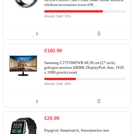
telefoon-accessoires (voor iOS…
Already Sold: 72%
0
€
160.99
Samsung C27F398FWR 68,58 cm (27 inch)
gebogen monitor (HDMI, DisplayPort, 4ms, 1920
x 1080 pixels) zwart
Already Sold: 39%
0
€
29.99
Popglory Smartwatch, fitnesstracker met