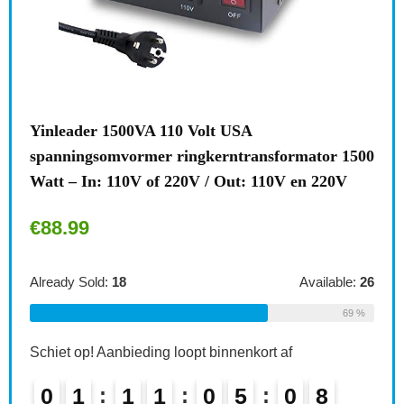
lt USA
Brennenstuhl meervoudige stekke
kerntransformator 1500
stekkeradapter 2-voudig eurostop
/ Out: 110V en 220V
kinderbeveiliging, kleur: wit Sin
€
6.49
Available:
26
Already Sold:
21
69 %
 binnenkort af
Schiet op! Aanbieding loopt binnenkor
0
5
0
7
0
2
1
1
0
5