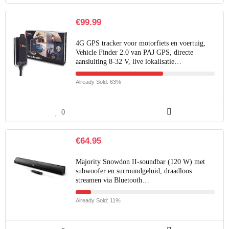
€
99.99
4G GPS tracker voor motorfiets en voertuig,
Vehicle Finder 2.0 van PAJ GPS, directe
aansluiting 8-32 V, live lokalisatie…
Already Sold: 63%
0
€
64.95
Majority Snowdon II-soundbar (120 W) met
subwoofer en surroundgeluid, draadloos
streamen via Bluetooth…
Already Sold: 11%