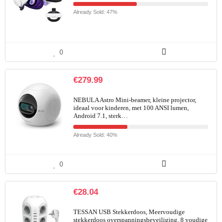
Already Sold: 47%
0
€
279.99
NEBULA Astro Mini-beamer, kleine projector,
ideaal voor kinderen, met 100 ANSI lumen,
Android 7.1, sterk…
Already Sold: 40%
0
€
28.04
TESSAN USB Stekkerdoos, Meervoudige
stekkerdoos overspanningsbeveiliging, 8 voudige