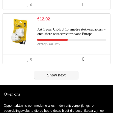
0
€
12.02
AA 1 paar UK-EU 13 ampère stekkeradapters –
onmisbare reisaccessoires voor Europa
Already Sold: 44%
0
Show next
Over ons
Opgemarkt.nl is een moderne alles-in-één prijsvergelijkings- en
beoordelingswebsite die de beste deals biedt die beschikbaar zijn op