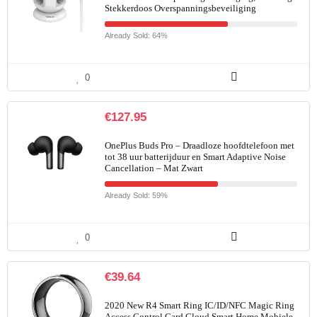
Stekkerdoos Overspanningsbeveiliging
Already Sold: 64%
0
€
127.95
OnePlus Buds Pro – Draadloze hoofdtelefoon met
tot 38 uur batterijduur en Smart Adaptive Noise
Cancellation – Mat Zwart
Already Sold: 59%
0
€
39.64
2020 New R4 Smart Ring IC/ID/NFC Magic Ring
Access Control Card Cloud Smart Home Mobiele