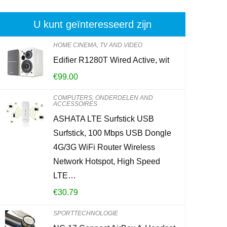
U kunt geïnteresseerd zijn
HOME CINEMA, TV AND VIDEO
Edifier R1280T Wired Active, wit
Brennenstuhl
€
99.00
stekkeradapt
met kinderbe
COMPUTERS, ONDERDELEN AND
ACCESSOIRES
ASHATA LTE Surfstick USB
€
6.49
Surfstick, 100 Mbps USB Dongle
4G/3G WiFi Router Wireless
Already Sold:
2
Network Hotspot, High Speed
LTE…
Schiet op! Aan
€
30.79
0
2
SPORTTECHNOLOGIE