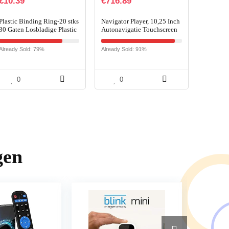
€
10.39
€
716.89
Plastic Binding Ring-20 stks
Navigator Player, 10,25 Inch
30 Gaten Losbladige Plastic
Autonavigatie Touchscreen
Binding Ring Lente Spiraal
Vervanging voor X5 E70
Ringen Voor A4
2007-2010 CCC-systeem
Already Sold: 79%
Already Sold: 91%
Papier(11mm-Zwart)
PX6 in Werking
0
0
gen