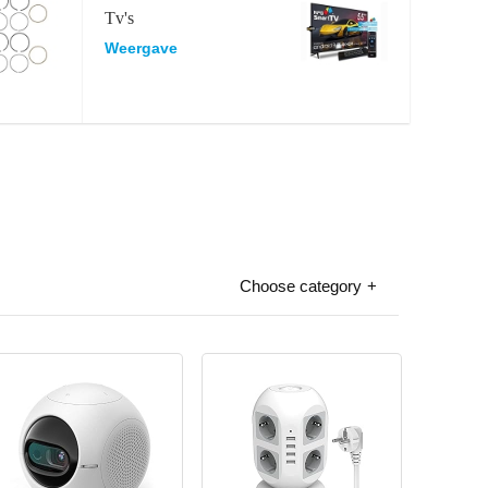
Tv's
Weergave
Choose category