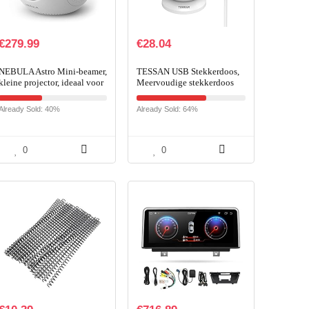
€
279.99
€
28.04
NEBULA Astro Mini-beamer,
TESSAN USB Stekkerdoos,
kleine projector, ideaal voor
Meervoudige stekkerdoos
kinderen, met 100 ANSI
overspanningsbeveiliging, 8
lumen, Android 7.1, sterk…
voudige Stekkerdoos
Already Sold: 40%
Already Sold: 64%
Overspanningsbeveiliging
0
0