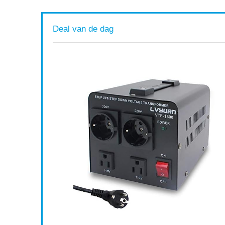
Deal van de dag
n,
ing en
Available:
16
75 %
ort af