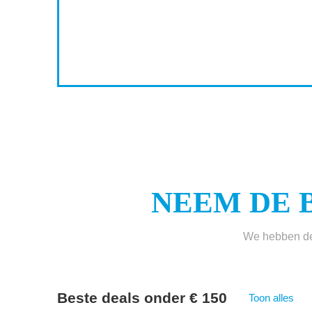
3
4
5
NEEM DE 
We hebben de 
Beste deals onder € 150
Toon alles