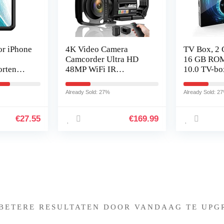
r iPhone
4K Video Camera
TV Box, 2
Camcorder Ultra HD
16 GB ROM
orten
48MP WiFi IR
10.0 TV-bo
vy Duty
Nachtzicht Vlogging
H616 Quad
Cover
Camera voor YouTube,
2,4 GHz
Already Sold: 27%
Already Sold: 2
16X Digitale Zoom 3″
WLAN/Ethe
IPS 270°Draaibare
box
€
27.55
€
169.99
Touch Screen Camera
Recorder met
Microfoon,
Afstandsbediening,
Zonnekap
Iets interessants gevonden 
 BETERE RESULTATEN DOOR VANDAAG TE UPG