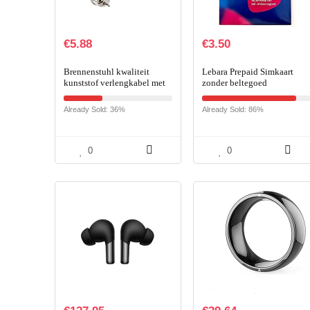
€
5.88
€
3.50
Brennenstuhl kwaliteit
Lebara Prepaid Simkaart
kunststof verlengkabel met
zonder beltegoed
geaarde stekker en
koppeling (verlengsnoer
Already Sold: 36%
Already Sold: 86%
voor binnen met 2m kabel…
0
0