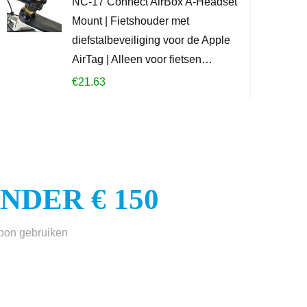
NC-17 Connect AirBox A-Headset
Mount | Fietshouder met
KOOP PROD
diefstalbeveiliging voor de Apple
AirTag | Alleen voor fietsen…
€
21.63
DER € 150
sbon gebruiken