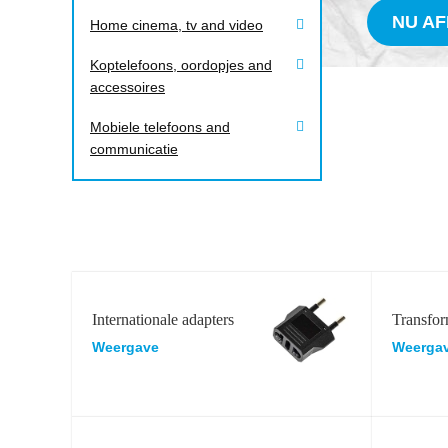
NU A
Home cinema, tv and video
Koptelefoons, oordopjes and
accessoires
Mobiele telefoons and
communicatie
Internationale adapters
Transfor
Weergave
Weerga