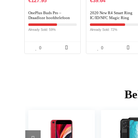
€
127.95
€
39.64
OnePlus Buds Pro –
2020 New R4 Smart Ring
Draadloze hoofdtelefoon
IC/ID/NFC Magic Ring
met tot 38 uur batterijduur
Access Control Card Cloud
en Smart Adaptive Noise
Smart Home Mobiele
Already Sold: 59%
Already Sold: 72%
Cancellation – Mat Zwart
telefoon-accessoires (voor
iOS…
0
0
Be