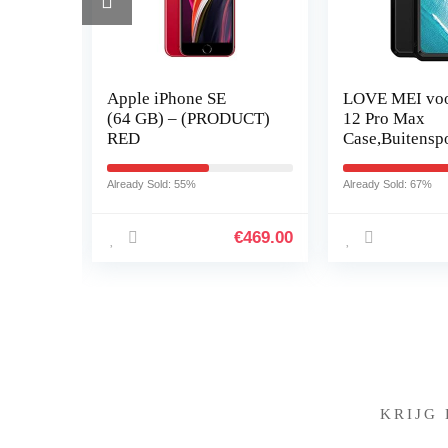
Apple iPhone SE
LOVE MEI voo
pter
(64 GB) – (PRODUCT)
12 Pro Max
ning
RED
Case,Buitensp
Militaire Hea
er
Tank Metalen 
Already Sold: 55%
Already Sold: 67%
n,
Waterdicht
Shockproof…
€
15.99
€
469.00
KRIJG