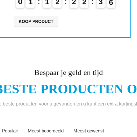
0
1
1
2
2
2
3
4
5
KOOP PRODUCT
Bespaar je geld en tijd
BESTE PRODUCTEN ON
beste producten voor u gevonden en u kunt een extra korting
Populair
Meest beoordeeld
Meest gewenst