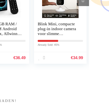
 GB RAM /
Blink Mini, compacte
Monste
 Android
plug-in indoor camera
V15.9.
x, Allwinner
voor slimme
inch 1
-Core met
beveiliging; 1080p HD-
Laptop, 
video,
10500H
7%
Already Sold: 45%
Already So
rnet TV-
bewegingsdetectie – 1
4,5GHz
delig…
GeFor
€
36.49
€
34.99
?
RADEN!