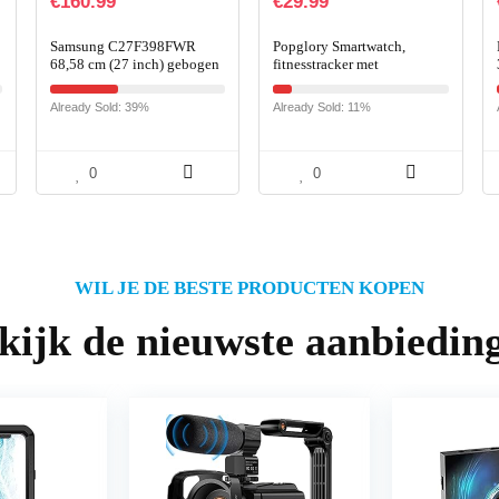
€
160.99
€
29.99
Samsung C27F398FWR
Popglory Smartwatch,
68,58 cm (27 inch) gebogen
fitnesstracker met
monitor (HDMI, DisplayPort,
bloeddrukmeting,
4ms, 1920 x 1080 pixels)
fitnesshorloge met
Already Sold: 39%
Already Sold: 11%
zwart
hartslagmeter, slaapmonitor,
IP67 waterdicht…
0
0
WIL JE DE BESTE PRODUCTEN KOPEN
kijk de nieuwste aanbiedin