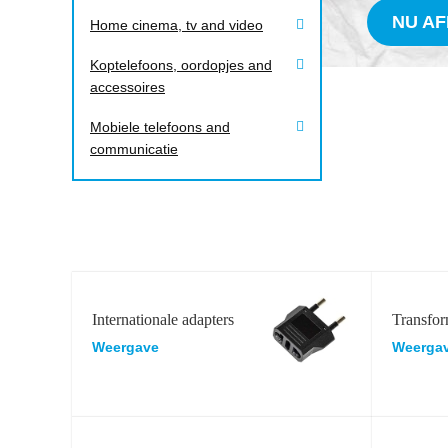
NU A
Home cinema, tv and video
Koptelefoons, oordopjes and
accessoires
Mobiele telefoons and
communicatie
Internationale adapters
Transfor
Weergave
Weerga