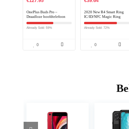
€
127.95
€
39.64
OnePlus Buds Pro –
2020 New R4 Smart Ring
Draadloze hoofdtelefoon
IC/ID/NFC Magic Ring
met tot 38 uur batterijduur
Access Control Card Cloud
en Smart Adaptive Noise
Smart Home Mobiele
Already Sold: 59%
Already Sold: 72%
Cancellation – Mat Zwart
telefoon-accessoires (voor
iOS…
0
0
Be