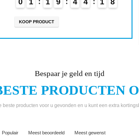
0
1
1
9
4
4
1
7
KOOP PRODUCT
Bespaar je geld en tijd
BESTE PRODUCTEN ON
beste producten voor u gevonden en u kunt een extra korting
Populair
Meest beoordeeld
Meest gewenst