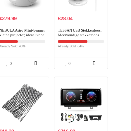
€
279.99
€
28.04
NEBULA Astro Mini-beamer,
TESSAN USB Stekkerdoos,
kleine projector, ideaal voor
Meervoudige stekkerdoos
kinderen, met 100 ANSI
overspanningsbeveiliging, 8
lumen, Android 7.1, sterk…
voudige Stekkerdoos
Already Sold: 40%
Already Sold: 64%
Overspanningsbeveiliging
0
0