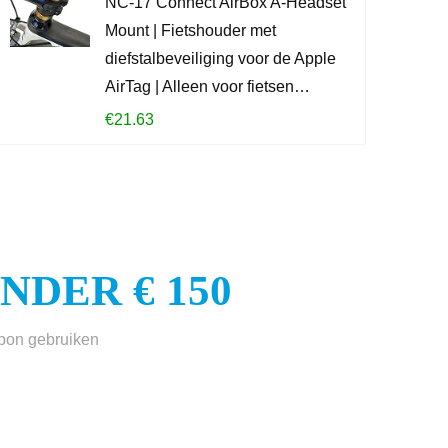
NC-17 Connect AirBox A-Headset
Mount | Fietshouder met
KOOP PROD
diefstalbeveiliging voor de Apple
AirTag | Alleen voor fietsen…
€
21.63
DER € 150
sbon gebruiken