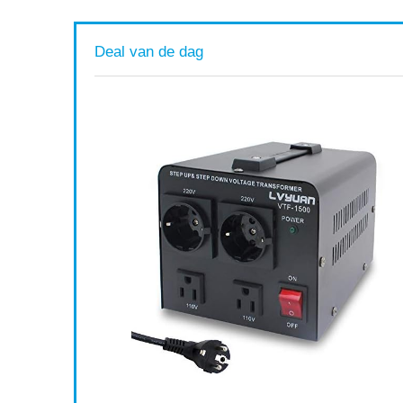
Deal van de dag
n,
ing en
Available:
16
75 %
ort af