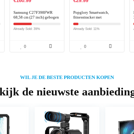
€
160.99
€
29.99
Samsung C27F398FWR
Popglory Smartwatch,
68,58 cm (27 inch) gebogen
fitnesstracker met
monitor (HDMI, DisplayPort,
bloeddrukmeting,
4ms, 1920 x 1080 pixels)
fitnesshorloge met
Already Sold: 39%
Already Sold: 11%
zwart
hartslagmeter, slaapmonitor,
IP67 waterdicht…
0
0
WIL JE DE BESTE PRODUCTEN KOPEN
kijk de nieuwste aanbiedin