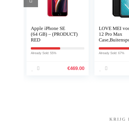
Apple iPhone SE
LOVE MEI voo
pter
(64 GB) – (PRODUCT)
12 Pro Max
ning
RED
Case,Buitensp
Militaire Hea
er
Tank Metalen 
Already Sold: 55%
Already Sold: 67%
n,
Waterdicht
Shockproof…
€
15.99
€
469.00
KRIJG