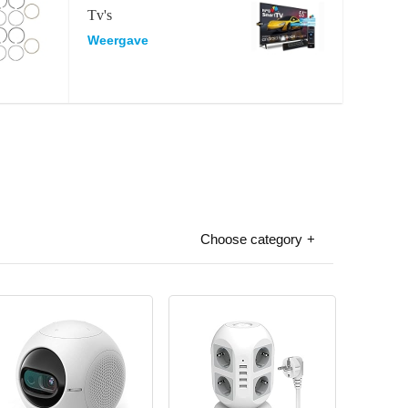
Tv's
Weergave
Choose category