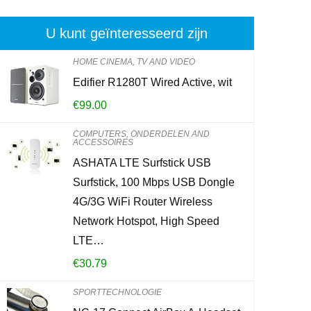
U kunt geïnteresseerd zijn
HOME CINEMA, TV AND VIDEO
Edifier R1280T Wired Active, wit
Brennenstuhl
€
99.00
stekkeradapt
met kinderbe
COMPUTERS, ONDERDELEN AND
ACCESSOIRES
ASHATA LTE Surfstick USB
€
6.49
Surfstick, 100 Mbps USB Dongle
4G/3G WiFi Router Wireless
Already Sold:
2
Network Hotspot, High Speed
LTE…
Schiet op! Aan
€
30.79
0
2
SPORTTECHNOLOGIE