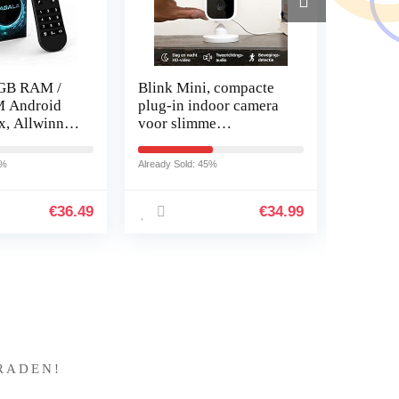
 GB RAM /
Blink Mini, compacte
Monste
 Android
plug-in indoor camera
V15.9.
x, Allwinner
voor slimme
inch 1
-Core met
beveiliging; 1080p HD-
Laptop, 
video,
10500H
7%
Already Sold: 45%
Already So
rnet TV-
bewegingsdetectie – 1
4,5GHz
delig…
GeFor
€
36.49
€
34.99
?
RADEN!