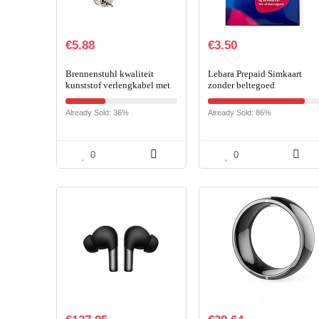
€
5.88
€
3.50
Brennenstuhl kwaliteit
Lebara Prepaid Simkaart
kunststof verlengkabel met
zonder beltegoed
geaarde stekker en
koppeling (verlengsnoer
Already Sold: 36%
Already Sold: 86%
voor binnen met 2m kabel…
0
0