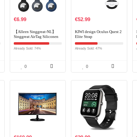
€
6.99
€
52.99
【Alleen Singgreat-NL】
KIWI design Oculus Quest 2
Singgreat AirTag Siliconen
Elite Strap
Hoesje 6 Pack, AirTag
Houders Compatibel met
Already Sold: 74%
Already Sold: 47%
Apple AirTag
Sleutelhanger…
0
0