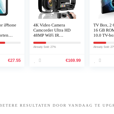
r iPhone
4K Video Camera
TV Box, 2
Camcorder Ultra HD
16 GB ROM
orten
48MP WiFi IR
10.0 TV-bo
vy Duty
Nachtzicht Vlogging
H616 Quad
Cover
Camera voor YouTube,
2,4 GHz
Already Sold: 27%
Already Sold: 2
16X Digitale Zoom 3″
WLAN/Ethe
IPS 270°Draaibare
box
€
27.55
€
169.99
Touch Screen Camera
Recorder met
Microfoon,
Afstandsbediening,
Zonnekap
Iets interessants gevonden 
 BETERE RESULTATEN DOOR VANDAAG TE UPG