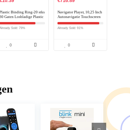
€
10.39
€
716.89
Plastic Binding Ring-20 stks
Navigator Player, 10,25 Inch
30 Gaten Losbladige Plastic
Autonavigatie Touchscreen
Binding Ring Lente Spiraal
Vervanging voor X5 E70
Ringen Voor A4
2007-2010 CCC-systeem
Already Sold: 79%
Already Sold: 91%
Papier(11mm-Zwart)
PX6 in Werking
0
0
gen