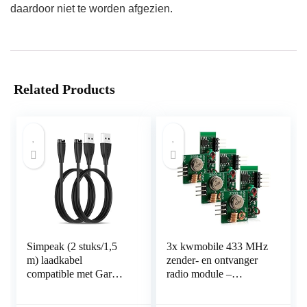
daardoor niet te worden afgezien.
Related Products
Simpeak (2 stuks/1,5
3x kwmobile 433 MHz
m) laadkabel
zender- en ontvanger
compatible met Garmin
radio module –
vivoactive 3 / Fenix 5 /
Compatibel met
Fenix 5 Plus /
Arduino en Raspberry