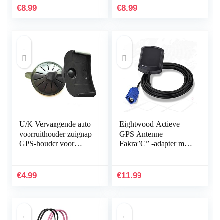
Forerunner 245,
Pi – Draadloze
€
8.99
€
8.99
USB…
zendermodules
U/K Vervangende auto
Eightwood Actieve
voorruithouder zuignap
GPS Antenne
GPS-houder voor
Fakra”C” -adapter met
Tomtom ONE XL
3M RG174
praktisch en populair
Verlengkabel GPS
duurzaam
Antenne voor GPS
€
4.99
€
11.99
Module VW Golf
AUDI GPS-
navigatiesysteem GPS
Ontvangers Auto DVR