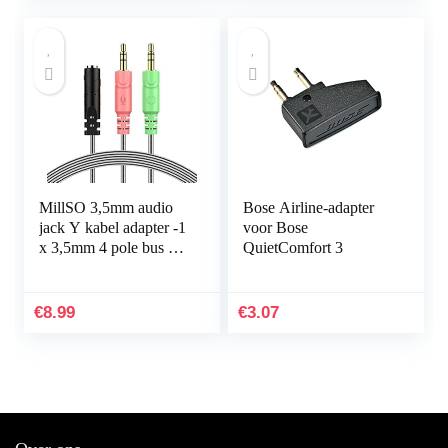
MillSO 3,5mm audio
Bose Airline-adapter
jack Y kabel adapter -1
voor Bose
x 3,5mm 4 pole bus 2 x
QuietComfort 3
3,5mm 3-pole stekker
voor PC, PS4 Gaming
hoofdtelefoon…
€
8.99
€
3.07