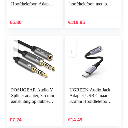
Hoofdtelefoon Adapte,
hoofdtelefoon met tot
USB C naar 3.5mm
38 uur batterijduur en
Jack Type C naar
Smart Adaptive Noise
3.5mm Adapter met
Cancellation –
€
5.80
€
118.95
microfoon
Glanzend…
Compatibel…
POSUGEAR Audio Y
UGREEN Audio Jack
Splitter adapter, 3,5 mm
Adapter USB C naar
aansluiting op dubbele
3.5mm Hoofdtelefoon
3,5 mm jack (headset
Adapter Nylon Aux
en microfoon) audio
Kabel Compatibel met
splitter kabel…
Galaxy S22/ S21/
€
7.24
€
14.49
S21…