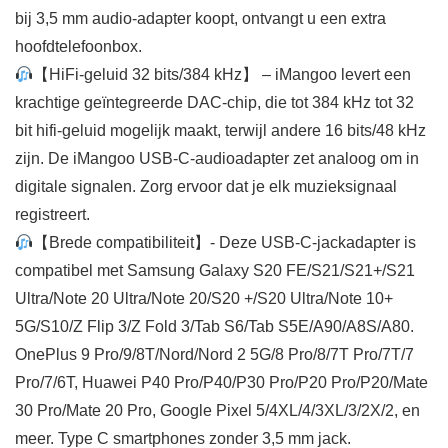
bij 3,5 mm audio-adapter koopt, ontvangt u een extra
hoofdtelefoonbox.
【HiFi-geluid 32 bits/384 kHz】 – iMangoo levert een
krachtige geïntegreerde DAC-chip, die tot 384 kHz tot 32
bit hifi-geluid mogelijk maakt, terwijl andere 16 bits/48 kHz
zijn. De iMangoo USB-C-audioadapter zet analoog om in
digitale signalen. Zorg ervoor dat je elk muzieksignaal
registreert.
【Brede compatibiliteit】- Deze USB-C-jackadapter is
compatibel met Samsung Galaxy S20 FE/S21/S21+/S21
Ultra/Note 20 Ultra/Note 20/S20 +/S20 Ultra/Note 10+
5G/S10/Z Flip 3/Z Fold 3/Tab S6/Tab S5E/A90/A8S/A80.
OnePlus 9 Pro/9/8T/Nord/Nord 2 5G/8 Pro/8/7T Pro/7T/7
Pro/7/6T, Huawei P40 Pro/P40/P30 Pro/P20 Pro/P20/Mate
30 Pro/Mate 20 Pro, Google Pixel 5/4XL/4/3XL/3/2X/2, en
meer. Type C smartphones zonder 3,5 mm jack.