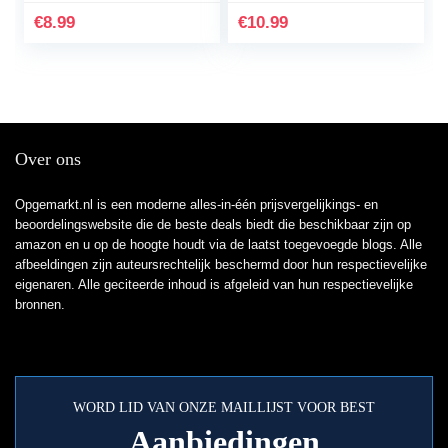
Aux Kabel voor
TRRS 4-polig, Externe
€
8.99
€
10.99
Koptelefoons…
Stereo…
Over ons
Opgemarkt.nl is een moderne alles-in-één prijsvergelijkings- en
beoordelingswebsite die de beste deals biedt die beschikbaar zijn op
amazon en u op de hoogte houdt via de laatst toegevoegde blogs. Alle
afbeeldingen zijn auteursrechtelijk beschermd door hun respectievelijke
eigenaren. Alle geciteerde inhoud is afgeleid van hun respectievelijke
bronnen.
WORD LID VAN ONZE MAILLIJST VOOR BEST
Aanbiedingen