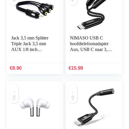
Jack 3,5 mm Splitter
NIMASO USB C
Triple Jack 3,5 mm
hoofdtelefoonadapter
AUX 1/8 inch
Aux, USB C naar 3,5
Mannelijk naar 3-weg
mm jack-adapter
Vrouwelijke Adapter
ondersteunt 60 W snel
Stereo Audio Vitalco
opladen, USB C naar
€
8.90
€
15.99
Kabel…
3,5 mm…