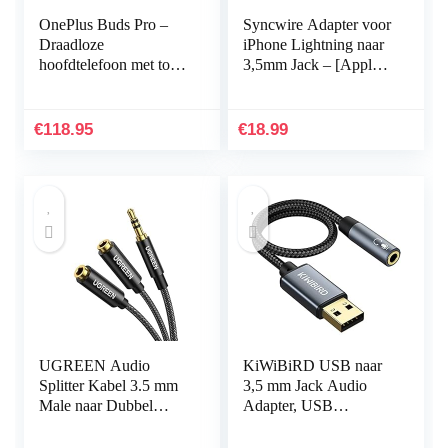
OnePlus Buds Pro –
Syncwire Adapter voor
Draadloze
iPhone Lightning naar
hoofdtelefoon met tot
3,5mm Jack – [Apple
38 uur batterijduur en
MFi-gecertificeerd]
Smart Adaptive Noise
Compatibel met iPhone
Cancellation –
11 Pro Max/Xs…
€
118.95
€
18.99
Glanzend…
UGREEN Audio
KiWiBiRD USB naar
Splitter Kabel 3.5 mm
3,5 mm Jack Audio
Male naar Dubbel
Adapter, USB
Female Headset
Koptelefoon, Headset
Adapter Kabel Nylon
en Microfoon Adapter,