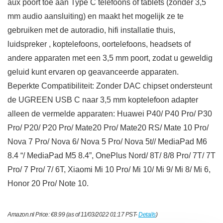
aux poort toe aan Type C telefoons of tablets (zonder 3,5
mm audio aansluiting) en maakt het mogelijk ze te
gebruiken met de autoradio, hifi installatie thuis,
luidspreker , koptelefoons, oortelefoons, headsets of
andere apparaten met een 3,5 mm poort, zodat u geweldig
geluid kunt ervaren op geavanceerde apparaten.
Beperkte Compatibiliteit: Zonder DAC chipset ondersteunt
de UGREEN USB C naar 3,5 mm koptelefoon adapter
alleen de vermelde apparaten: Huawei P40/ P40 Pro/ P30
Pro/ P20/ P20 Pro/ Mate20 Pro/ Mate20 RS/ Mate 10 Pro/
Nova 7 Pro/ Nova 6/ Nova 5 Pro/ Nova 5t// MediaPad M6
8.4 “/ MediaPad M5 8.4”, OnePlus Nord/ 8T/ 8/8 Pro/ 7T/ 7T
Pro/ 7 Pro/ 7/ 6T, Xiaomi Mi 10 Pro/ Mi 10/ Mi 9/ Mi 8/ Mi 6,
Honor 20 Pro/ Note 10.
Amazon.nl Price:
€
8.99
(as of 11/03/2022 01:17 PST-
Details
)