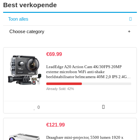
Best verkopende
Toon alles
Choose category
€
69.99
LeadEdge A20 Action Cam 4K/30FPS 20MP
externe microfoon WiFi anti-shake
beeldstabilisator helmcamera 40M 2,0 IPS 2.4G…
Already Sold: 42%
0
€
121.99
Draagbare mini-projector, 5500 lumen 1920 x