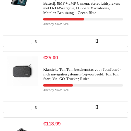
Batterij, 8MP + 5MP Camera, Stereoluidsprekers
met OZO-Weergave, Dubbele Microfoons,
Metalen Behuizing – Ocean Blue
Already Sold: 51%
0
€
25.00
Klassieke TomTom beschermtas voor TomTom 6-
inch navigatiesystemen (bijvoorbeeld: TomTom
Start, Via, GO, Trucker, Rider…
Already Sold: 37%
0
€
118.99