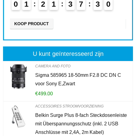
7
2
9
0
2
2
1
3
7
KOOP PRODUCT
U kunt geïnteresseerd zijn
CAMERA AND FOTO
Sigma 585965 18-50mm F2.8 DC DN C
voor Sony E,Zwart
€
499.00
ACCESSOIRES STROOMVOORZIENING
Belkin Surge Plus 8-fach Steckdosenleiste
mit Überspannungsschutz (inkl. 2 USB
Anschlüsse mit 2,4A, 2m Kabel)