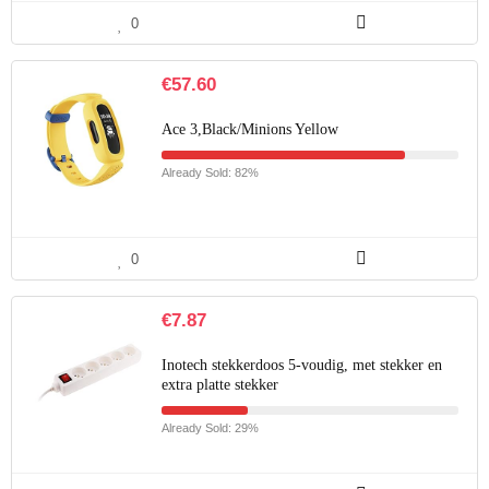
0
€
57.60
Ace 3,Black/Minions Yellow
Already Sold: 82%
0
€
7.87
Inotech stekkerdoos 5-voudig, met stekker en
extra platte stekker
Already Sold: 29%