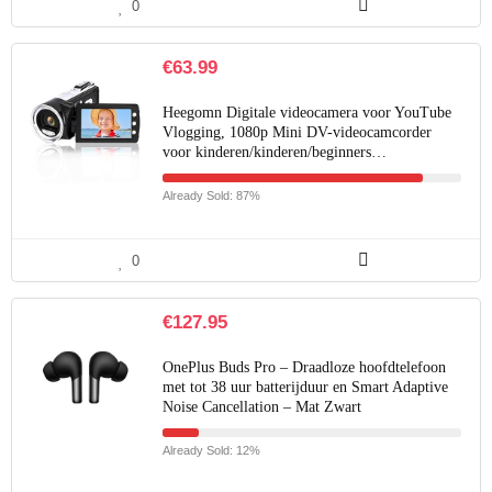
0
€
63.99
Heegomn Digitale videocamera voor YouTube
Vlogging, 1080p Mini DV-videocamcorder
voor kinderen/kinderen/beginners…
Already Sold: 87%
0
€
127.95
OnePlus Buds Pro – Draadloze hoofdtelefoon
met tot 38 uur batterijduur en Smart Adaptive
Noise Cancellation – Mat Zwart
Already Sold: 12%