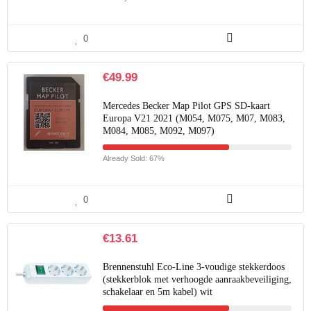
0
€
49.99
Mercedes Becker Map Pilot GPS SD-kaart
Europa V21 2021 (M054, M075, M07, M083,
M084, M085, M092, M097)
Already Sold: 67%
0
€
13.61
Brennenstuhl Eco-Line 3-voudige stekkerdoos
(stekkerblok met verhoogde aanraakbeveiliging,
schakelaar en 5m kabel) wit