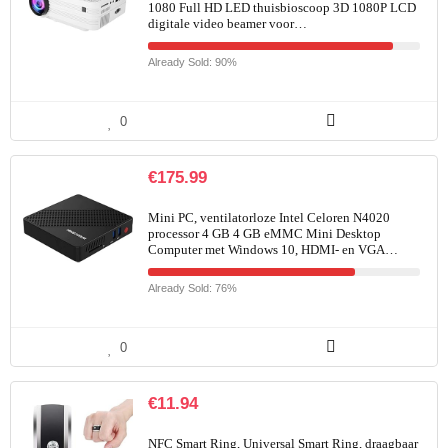
1080 Full HD LED thuisbioscoop 3D 1080P LCD
digitale video beamer voor…
Already Sold: 90%
0
€
175.99
Mini PC, ventilatorloze Intel Celoren N4020
processor 4 GB 4 GB eMMC Mini Desktop
Computer met Windows 10, HDMI- en VGA…
Already Sold: 76%
0
€
11.94
NFC Smart Ring, Universal Smart Ring, draagbaar