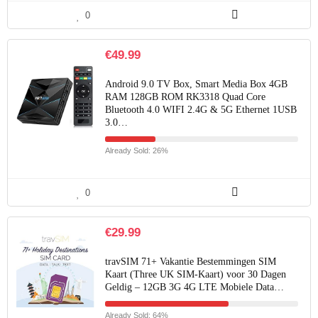
0
€
49.99
Android 9.0 TV Box, Smart Media Box 4GB
RAM 128GB ROM RK3318 Quad Core
Bluetooth 4.0 WIFI 2.4G & 5G Ethernet 1USB
3.0…
Already Sold: 26%
0
€
29.99
travSIM 71+ Vakantie Bestemmingen SIM
Kaart (Three UK SIM-Kaart) voor 30 Dagen
Geldig – 12GB 3G 4G LTE Mobiele Data…
Already Sold: 64%