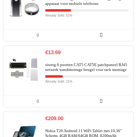
apparaat voor mobiele telefoons
Already Sold: 31%
0
€
13.69
siwetg 6 poorten CAT5 CAT5E patchpaneel RJ45
netwerk wandmontage beugel voor rack montage
Already Sold: 21%
0
€
209.00
Nokia T20 Android 11 WiFi Tablet met 10,36″
Scherm, 4GB RAM/64GB ROM, 8200mAh