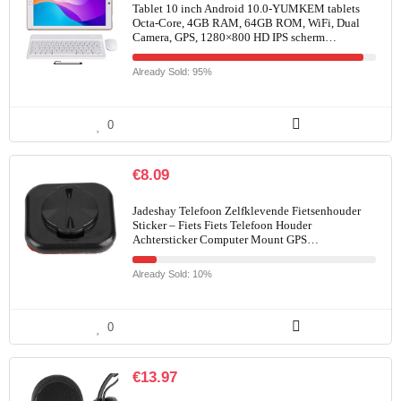
Tablet 10 inch Android 10.0-YUMKEM tablets
Octa-Core, 4GB RAM, 64GB ROM, WiFi, Dual
Camera, GPS, 1280×800 HD IPS scherm…
Already Sold: 95%
0
€
8.09
Jadeshay Telefoon Zelfklevende Fietsenhouder
Sticker – Fiets Fiets Telefoon Houder
Achtersticker Computer Mount GPS…
Already Sold: 10%
0
€
13.97