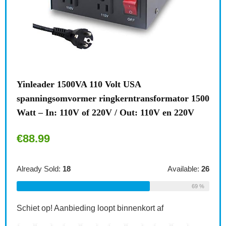
 USA
Brennenstuhl meervoudige stekkerd
ntransformator 1500
stekkeradapter 2-voudig eurostopco
Out: 110V en 220V
kinderbeveiliging, kleur: wit Single
€
6.49
Available:
26
Already Sold:
21
69 %
nnenkort af
Schiet op! Aanbieding loopt binnenkort a