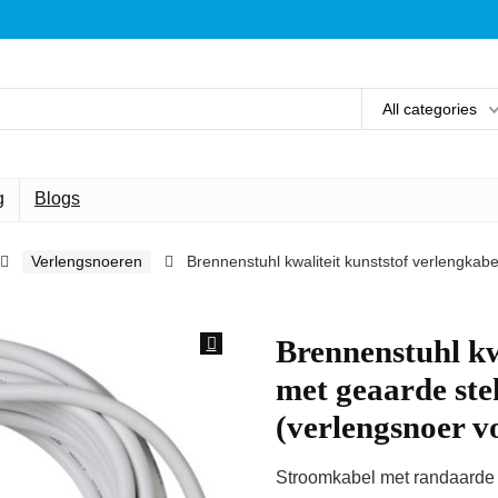
All categories
g
Blogs
Verlengsnoeren
Brennenstuhl kwaliteit kunststof verlengkab
Brennenstuhl kw
met geaarde ste
(verlengsnoer 
Stroomkabel met randaarde 