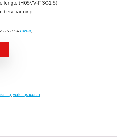
bellengte (H05VV-F 3G1.5)
actbescharming
22 23:52 PST-
Details
)
iening
,
Verlengsnoeren