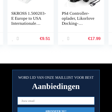
SKROSS 1.500203-
PS4 Controller-
E Europe to USA
oplader, Likorlove
Internationale
Docking-
reisadapter –
opladerstandaard
Shuko of Europese
met USB-kabel en
plug-in, US plug-
LED voor Sony
€
9.51
€
17.99
out – Spanning
Playstation 4 / PS4
en…
Slim / PS4…
WORD LID VAN ONZE MAILLIJST VOOR BEST
Aanbiedingen