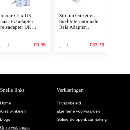
Incutex 2 x UK
Stroom Omzetter,
naar EU adapter
Snel Internationale
reisadapter UK
Reis Adapter
naar DE reisstekker
Aluminium
UK naar DE
Legering
netadapter UK 3-
Aluminium en Pcb
€
9.95
€
33.79
pins naar Euro 2-
Aluminium
pins, wit
Legering Schelp
voor…
Snelle links
Verklaringen
Home
Privacybeleid
Alles winkelen
algemene voorwaarden
Blogs
Gelieerde openbaarmaking
Onze webshops