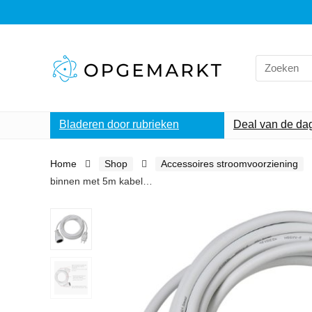
Search
for:
Bladeren door rubrieken
Deal van de da
Home
Shop
Accessoires stroomvoorziening
binnen met 5m kabel…