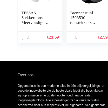
TESSAN
Brennenstuhl
Stekkerdoos,
1508530
Meervoudige
reisstekker /
Stekkerdoos met 8
reisadapter
Voudige en 3 USB,
(reisstekkeradapter
Voedingsbord met
voor: Euro
€
21.59
€
2.59
Schakelaar,
stopcontact en
Stopcontactverdele
Engeland stekker)
r…
kleur…
Over ons
Opgemarkt.nl is een moderne alles-in-één prijsvergelijkings- en
beoordelingswebsite die de beste deals biedt die beschikbaar
zijn op amazon en u op de hoogte houdt via de laatst
toegevoegde blogs. Alle afbeeldingen zijn auteursrechtelijk
beschermd door hun respectievelijke eigenaren. Alle geciteerde