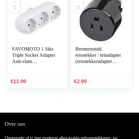
FAVOMOTO 1 Stks
Brennenstuhl
Triple Socket Adapter
reisstekker / reisadapter
Anti-vlam
(reisstekkeradapter
Hittebestendige Socket
voor: Schuko
Panel Met Plug Wit
stopcontact en USA &
Japan stekker) zwart
€
11.99
€
2.99
Over ons
Opgemarkt.nl is een moderne alles-in-één prijsvergelijkings- en