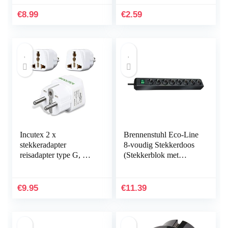
Amerika/Canada/Mexi
en Engeland stekker)
co stekker adapter…
kleur…
€
8.99
€
2.59
Incutex 2 x
Brennenstuhl Eco-Line
stekkeradapter
8-voudig Stekkerdoos
reisadapter type G, A,
(Stekkerblok met
B, D naar type F
schakelaar en 3m
universele reisstekker
kabel) zwart
VS VK naar EU DE
€
9.95
€
11.39
Schuko travel…