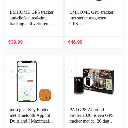
LMHOME GPS tracker
LMHOME GPS-tracker
anti-diefstal real-time
met sterke magneten,
tracking anti-verloren
GPS-
GPS tracker op de
voertuigvolgsysteem
applicatie, voor bagage
GPS-zender
kinderen…
Magnetische GPS-
€
39.99
€
46.99
locator Auto-voertuig
GPS…
musegear Key Finder
PAJ GPS Allround
met Bluetooth App uit
Finder 2020, is een GPS
Duitsland I Maximaal
tracker met ca. 20 dagen
gegevensbescherming I
batterij stand-tijd, (tot 60