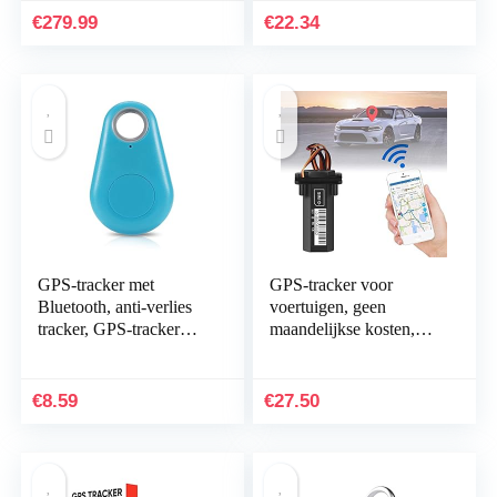
€
279.99
€
22.34
GPS-tracker met
GPS-tracker voor
Bluetooth, anti-verlies
voertuigen, geen
tracker, GPS-tracker
maandelijkse kosten,
voor
auto-locator apparaat,
ios/iPhone/Android
realtime GPS-tracker
(blauw)
met APP voor auto…
€
8.59
€
27.50