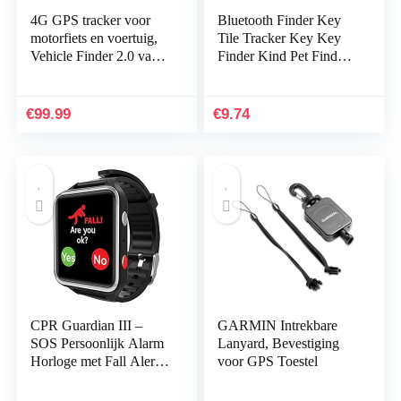
4G GPS tracker voor
Bluetooth Finder Key
motorfiets en voertuig,
Tile Tracker Key Key
Vehicle Finder 2.0 van
Finder Kind Pet Finder
PAJ GPS, directe
Anti-Lost Gps
aansluiting 8-32 V, live
Locator(WHITE)
lokalisatie…
€
99.99
€
9.74
CPR Guardian III –
GARMIN Intrekbare
SOS Persoonlijk Alarm
Lanyard, Bevestiging
Horloge met Fall Alert
voor GPS Toestel
Detectie en GPS
Locatie Tracking Zwart