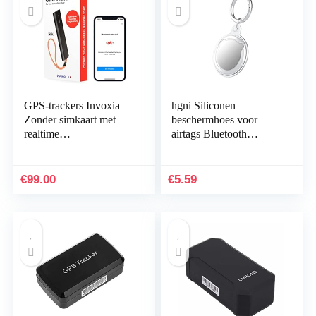
GPS-trackers Invoxia
hgni Siliconen
Zonder simkaart met
beschermhoes voor
realtime
airtags Bluetooth
antidiefstalwaarschuwin
Tracker Case
g en lange batterijduur –
Beschermende huid
inclusief abonnement…
voor Airtags
€
99.00
€
5.59
Beschermende mouw
voor…