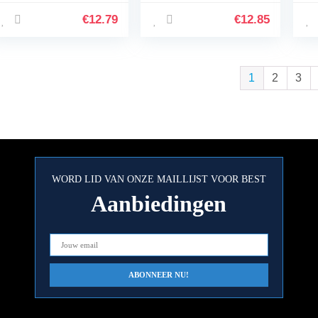
thuis voor kantoor
school voor
Ri
voor school(HYH-15
kantoor(HYH-15
Pl
€
12.79
€
12.85
(geel))
(geel))
Je
1
2
3
WORD LID VAN ONZE MAILLIJST VOOR BEST
Aanbiedingen