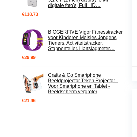
digitale foto's, Full HD…
€
118.73
BIGGERFIVE Vigor Fitnesstracker
voor Kinderen Meisjes Jongens
Tieners, Activiteitstracker,
Stappenteller, Hartslagmeter…
€
29.99
Crafts & Co Smartphone
Beeldprojector Teken Projector -
Voor Smartphone en Tablet -
Beeldscherm vergroter
€
21.46