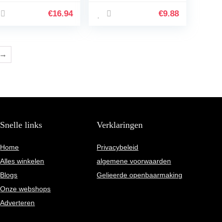
ng,18k Gold-
gat voor klaslokaal
ated Casting Craft
voor thuis voor
€
16.94
€
9.88
welry Gift Box
kantoor(groente)
→
Snelle links
Verklaringen
Home
Privacybeleid
Alles winkelen
algemene voorwaarden
Blogs
Gelieerde openbaarmaking
Onze webshops
Adverteren