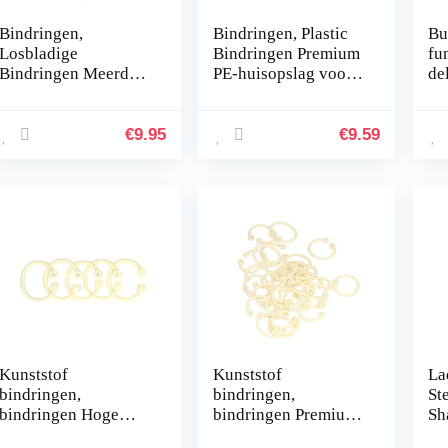
Bindringen,
Bindringen, Plastic
Bu
Losbladige
Bindringen Premium
fu
Bindringen Meerdere
PE-huisopslag voor
de
kleuren Opslag voor
kantoor voor school
ri
thuis voor klaslokaal
voor thuis(HYH-15
dr
voor kantoor(blauw)
(geel))
int
€
9.95
€
9.59
NF
Kunststof
Kunststof
La
bindringen,
bindringen,
St
bindringen Hoge
bindringen Premium
Sh
duurzaamheid voor
PE voor thuis voor
Me