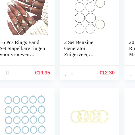
16 Pcs Rings Band
2 Set Benzine
20
Set Stapelbare ringen
Generator
Ri
voor vrouwen
Zuigerveer,
Ma
goedkope ringen
Duurzaam Generator
Co
tous girl Cadeau
Vervanging
Sm
voor geliefden,Gold
Accessoires
te
€
19.35
€
12.30
Onderdelen Pakking
(v
Afdichtingsset
Geschikt…