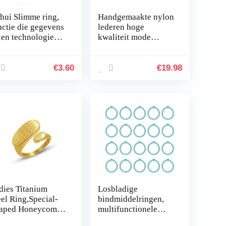
hui Slimme ring,
Handgemaakte nylon
nctie die gegevens
lederen hoge
len technologie
kwaliteit mode
ng, waterdichte
blauwe horlogeband
aagbare
strap sport
elligente ring,
horlogeband
€
3.60
€
19.98
C telefoon…
armband riem man
20mm 22mm…
dies Titanium
Losbladige
eel Ring,Special-
bindmiddelringen,
aped Honeycomb
multifunctionele
sh Adjustable
sleutelhangers rond