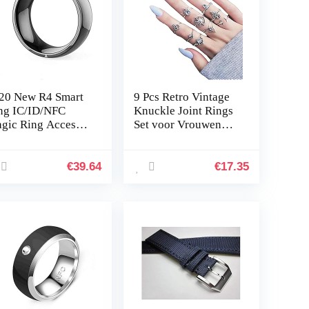
20 New R4 Smart
9 Pcs Retro Vintage
ng IC/ID/NFC
Knuckle Joint Rings
gic Ring Access
Set voor Vrouwen
ntrol Card Cloud
Strass
art Home Mobiele
Persoonlijkheid
lefoon-accessoires
Meisjes Vinger
€
39.64
€
17.35
oor iOS…
Stapelbare
Ringen,Silver