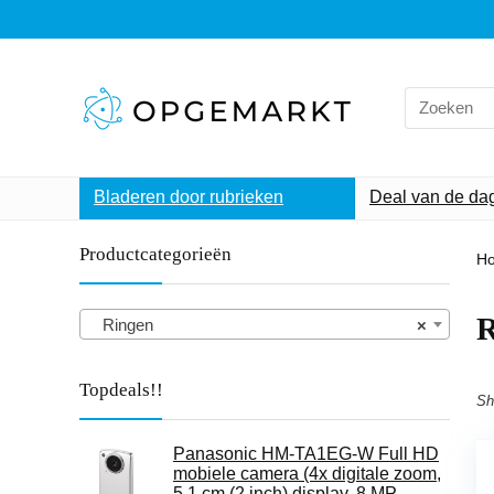
Search
for:
Bladeren door rubrieken
Deal van de da
Productcategorieën
H
R
Ringen
×
Topdeals!!
Sh
Panasonic HM-TA1EG-W Full HD
mobiele camera (4x digitale zoom,
5,1 cm (2 inch) display, 8 MP