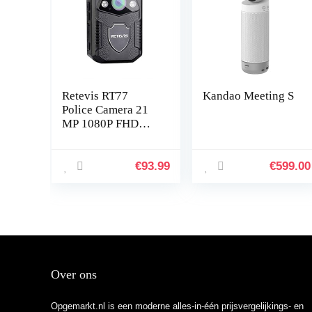
Retevis RT77
Kandao Meeting S
Police Camera 21
MP 1080P FHD
Groothoek 150 °
IP54 Nachtzicht IR
Loop-opname
€
93.99
€
599.00
batterij 2650 mAh
schieten 38…
Over ons
Opgemarkt.nl is een moderne alles-in-één prijsvergelijkings- en