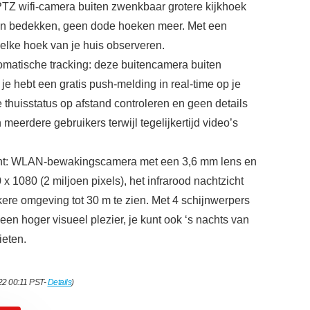
PTZ wifi-camera buiten zwenkbaar grotere kijkhoek
en bedekken, geen dode hoeken meer. Met een
elke hoek van je huis observeren.
matische tracking: deze buitencamera buiten
e hebt een gratis push-melding in real-time op je
e thuisstatus op afstand controleren en geen details
meerdere gebruikers terwijl tegelijkertijd video’s
ht: WLAN-bewakingscamera met een 3,6 mm lens en
x 1080 (2 miljoen pixels), het infrarood nachtzicht
kere omgeving tot 30 m te zien. Met 4 schijnwerpers
e een hoger visueel plezier, je kunt ook ‘s nachts van
ieten.
022 00:11 PST-
Details
)