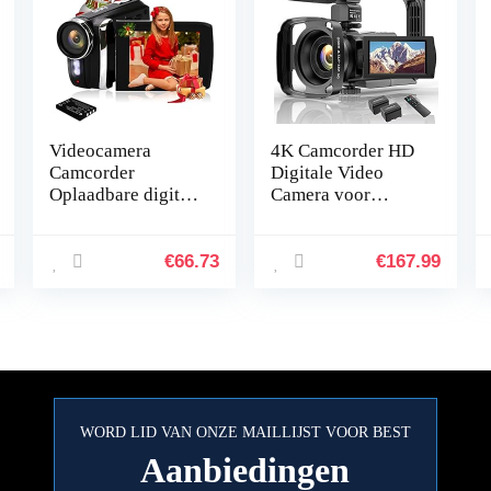
Videocamera
4K Camcorder HD
Camcorder
Digitale Video
Oplaadbare digitale
Camera voor
camera FHD 1080P
Youtube WiFi
24MP 270 graden
Vlogging Camera,
LCD Draaibaar
IR Night 48MP
€
66.73
€
167.99
scherm Camcorder
16X Digitale Zoom
voor kinderen…
3.0 Inch 270…
WORD LID VAN ONZE MAILLIJST VOOR BEST
Aanbiedingen