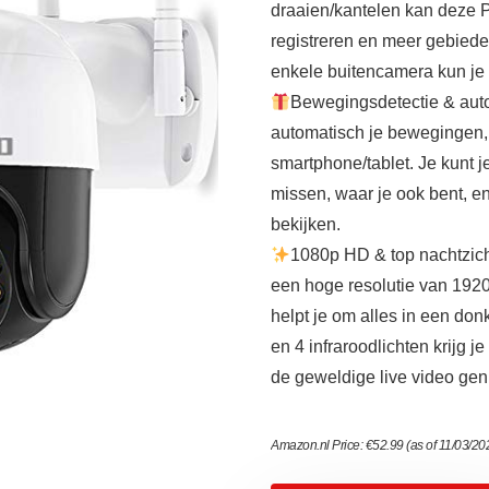
draaien/kantelen kan deze 
registreren en meer gebied
enkele buitencamera kun je 
Bewegingsdetectie & auto
automatisch je bewegingen, j
smartphone/tablet. Je kunt j
missen, waar je ook bent, en 
bekijken.
1080p HD & top nachtzic
een hoge resolutie van 1920 
helpt je om alles in een don
en 4 infraroodlichten krijg j
de geweldige live video gen
Amazon.nl Price:
€
52.99
(as of 11/03/2