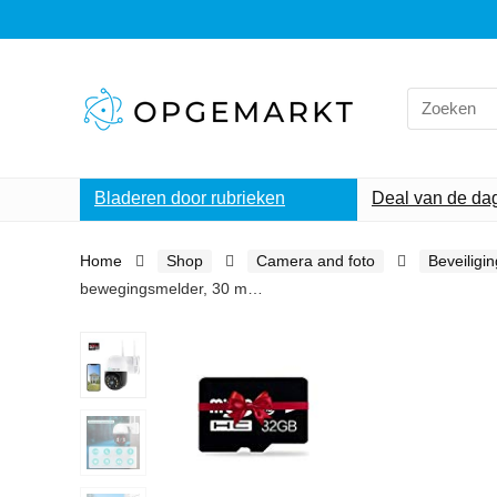
Search
for:
Bladeren door rubrieken
Deal van de da
Home
Shop
Camera and foto
Beveiligi
bewegingsmelder, 30 m…