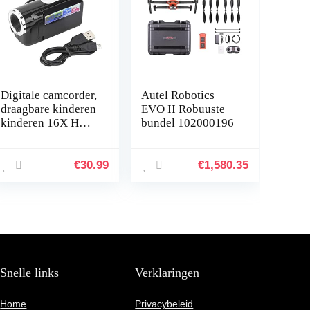
Digitale camcorder,
Autel Robotics
draagbare kinderen
EVO II Robuuste
kinderen 16X HD
bundel 102000196
digitale
videocamera
camcorder met TFT
€
30.99
€
1,580.35
LCD-scherm
(zwart)
Snelle links
Verklaringen
Home
Privacybeleid