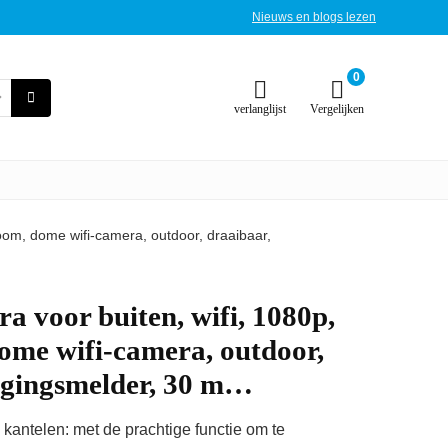
Nieuws en blogs lezen
0
verlanglijst
Vergelijken
oom, dome wifi-camera, outdoor, draaibaar,
 voor buiten, wifi, 1080p,
dome wifi-camera, outdoor,
egingsmelder, 30 m…
° kantelen: met de prachtige functie om te