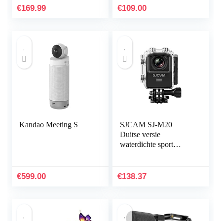
16X Digitale Zoom 3″
politiecamera met
€
169.99
€
109.00
IPS 270°Draaibare
audio-opname…
Touch Screen Camera
Recorder met
Microfoon,
Afstandsbediening,
Zonnekap
Kandao Meeting S
SJCAM SJ-M20
Duitse versie
waterdichte sport
actiecamera (3,81 cm
(1,5 inch), 4K/2K,
WiFi, 30m, 16MP, gyro
€
599.00
€
138.37
anti-shake…