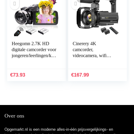
Heegomn 2.7K HD
Cinerery 4K
digitale camcorder voor
camcorder,
jongeren/leerlingen/kin
videocamera, wifi
deren, 2688 x 1520P
48MP, IR nachtzicht,
videocamera beginners
vlogging-camera, 16 x
voor YouTube…
digitale zoom, video-
€
73.93
€
167.99
recorder met…
Over ons
Opgemarkt.nl is een moderne alles-in-één prijsvergelijkings- en