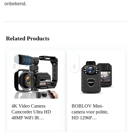
onbekend.
Related Products
4K Video Camera
BOBLOV Mini-
Camcorder Ultra HD
camera voor politie,
48MP WiFi IR
HD 1296P
Nachtzicht Vlogging
politielichaam gedragen
Camera voor YouTube,
videocamera, draagbare