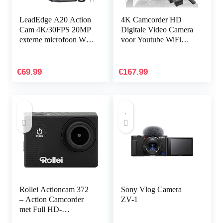
LeadEdge A20 Action
4K Camcorder HD
Cam 4K/30FPS 20MP
Digitale Video Camera
externe microfoon WiFi
voor Youtube WiFi
anti-shake
Vlogging Camera, IR
beeldstabilisator
Night 48MP 16X
helmcamera 40M 2,0
Digitale Zoom 3.0 Inch
€
69.99
€
167.99
IPS 2.4G…
270…
Rollei Actioncam 372
Sony Vlog Camera
– Action Camcorder
ZV-1
met Full HD-
videoresolutie