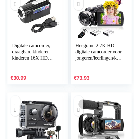
Digitale camcorder,
Heegomn 2.7K HD
draagbare kinderen
digitale camcorder voor
kinderen 16X HD
jongeren/leerlingen/kin
digitale videocamera
deren, 2688 x 1520P
camcorder met TFT
videocamera beginners
LCD-scherm (zwart)
voor YouTube…
€
30.99
€
73.93