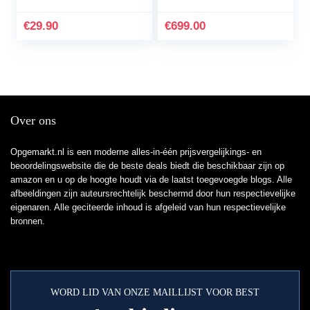
1080p/30 fps,
Groothoeklens,
€
29.90
€
699.00
waterdicht tot 30 m…
Over ons
Opgemarkt.nl is een moderne alles-in-één prijsvergelijkings- en
beoordelingswebsite die de beste deals biedt die beschikbaar zijn op
amazon en u op de hoogte houdt via de laatst toegevoegde blogs. Alle
afbeeldingen zijn auteursrechtelijk beschermd door hun respectievelijke
eigenaren. Alle geciteerde inhoud is afgeleid van hun respectievelijke
bronnen.
WORD LID VAN ONZE MAILLIJST VOOR BEST