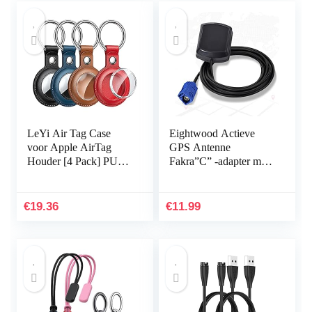
LeYi Air Tag Case
Eightwood Actieve
voor Apple AirTag
GPS Antenne
Houder [4 Pack] PU
Fakra”C” -adapter met
Lederen AirTags Case
3M RG174
360 bescherming
Verlengkabel GPS
AirTag Sleutelhanger
Antenne voor GPS
€
19.36
€
11.99
Airtag…
Module VW Golf
AUDI GPS-
navigatiesysteem GPS
Ontvangers Auto DVR
GPS Module Tracking
Antenna