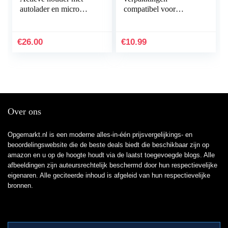
autolader en micro
compatibel voor
USB kabel
Garmin Venu
Sq/Garmin Venu Sq
Music Screen Protector,
€
26.00
€
10.99
[Edge Cover] 3D
Carbon…
Over ons
Opgemarkt.nl is een moderne alles-in-één prijsvergelijkings- en
beoordelingswebsite die de beste deals biedt die beschikbaar zijn op
amazon en u op de hoogte houdt via de laatst toegevoegde blogs. Alle
afbeeldingen zijn auteursrechtelijk beschermd door hun respectievelijke
eigenaren. Alle geciteerde inhoud is afgeleid van hun respectievelijke
bronnen.