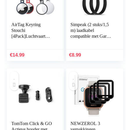
AirTag Keyring
Simpeak (2 stuks/1,5
Stouchi
m) laadkabel
[4Pack]Luchtvaart
compatible met Garmin
Aluminium Air Tag
vivoactive 3 / Fenix 5 /
Case Houder Cover
Fenix 5 Plus /
met twee sleutelhangers
Forerunner 245,
€
14.99
€
8.99
en twee riemen…
USB…
TomTom Click & GO
NEWZEROL 3
Actieve houder met
verpakkingen