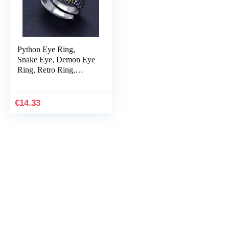
Python Eye Ring,
Snake Eye, Demon Eye
Ring, Retro Ring,
Verstelbare Opening
Ring, Retro
Handgemaakte Punk,
€
14.33
Geschikt voor…