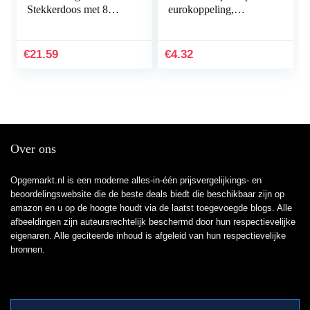
Stekkerdoos met 8
eurokoppeling,
Voudige en 3 USB,
compact, wit
Voedingsbord met
Schakelaar,
€
21.59
€
4.32
Stopcontactverdeler…
Over ons
Opgemarkt.nl is een moderne alles-in-één prijsvergelijkings- en
beoordelingswebsite die de beste deals biedt die beschikbaar zijn op
amazon en u op de hoogte houdt via de laatst toegevoegde blogs. Alle
afbeeldingen zijn auteursrechtelijk beschermd door hun respectievelijke
eigenaren. Alle geciteerde inhoud is afgeleid van hun respectievelijke
bronnen.