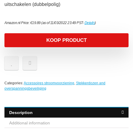
uitschakelen (dubbelpolig)
Amazon.nl Price:
€
19.89
(as of 11/03/2022 23:49 PST-
Details
)
KOOP PRODUCT
Categories:
Accessoires stroomvoorziening
,
Stekkerdozen and
overspanningsbeveiliging
Description
Additional information