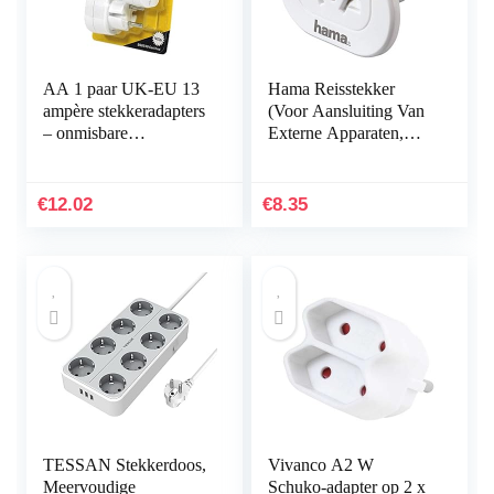
AA 1 paar UK-EU 13
Hama Reisstekker
ampère stekkeradapters
(Voor Aansluiting Van
– onmisbare
Externe Apparaten,
reisaccessoires voor
Bijv Vk, Vs, China,
Europa
Italië, Zwitserland,
Enz) Op Duitse…
€
12.02
€
8.35
TESSAN Stekkerdoos,
Vivanco A2 W
Meervoudige
Schuko-adapter op 2 x