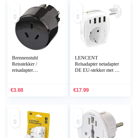
Brennenstuhl
LENCENT
Reisstekker /
Reisadapter netadapter
reisadapter
DE EU-stekker met 3
(reisstekkeradapter
USB-poorten + 1 type
voor: Euro-stopcontact
C-poort voor de VS
en Australië, China
Amerika Canada
€
3.68
€
17.99
stekker) zwart
Mexico…