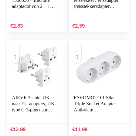
1508050 – Enchufe
reisstekker / reisadapter
adaptador con 2 + 1
(reisstekkeradapter
tomas de corriente
voor: Euro stopcontact
en Engeland stekker)
kleur…
€
2.83
€
2.59
AIEVE 3 stuks UK
FAVOMOTO 1 Stks
naar EU adapters, UK
Triple Socket Adapter
type G 3-pins naar
Anti-vlam
Duitsland/Europa 2-
Hittebestendige Socket
pins reisstekker stekker
Panel Met Plug Wit
adapter stekker…
€
12.99
€
11.99