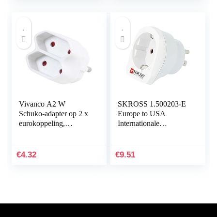
Vivanco A2 W
SKROSS 1.500203-E
Schuko-adapter op 2 x
Europe to USA
eurokoppeling,
Internationale
compact, wit
reisadapter – Shuko of
Europese plug-in, US
plug-out – Spanning
€
4.32
€
9.51
en…