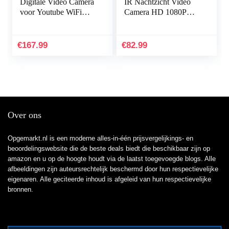
Digitale Video Camera
IR Nachtzicht Video
voor Youtube WiFi
Camera HD 1080P
Vlogging Camera, IR
36MP 16X Digitale
Night 48MP 16X
Zoom 3.0 Inch LCD
Digitale Zoom 3.0 Inch
270 Graden Draaibaar
€
167.99
€
82.99
270…
Scherm…
Over ons
Opgemarkt.nl is een moderne alles-in-één prijsvergelijkings- en
beoordelingswebsite die de beste deals biedt die beschikbaar zijn op
amazon en u op de hoogte houdt via de laatst toegevoegde blogs. Alle
afbeeldingen zijn auteursrechtelijk beschermd door hun respectievelijke
eigenaren. Alle geciteerde inhoud is afgeleid van hun respectievelijke
bronnen.