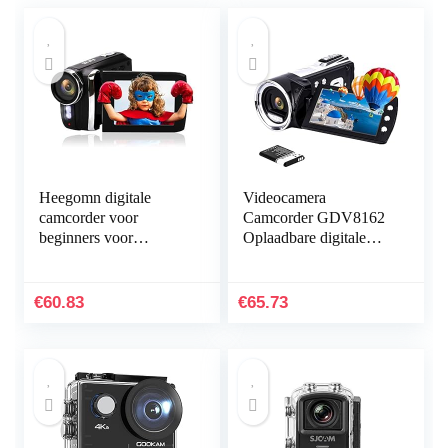
Heegomn digitale
Videocamera
camcorder voor
Camcorder GDV8162
beginners voor
Oplaadbare digitale
kinderen/kinderen/tiene
camera FHD 1080P
rs, mini-videocamera
24MP 270° LCD
1080P HD
Draaibaar scherm,
€
60.83
€
65.73
/36MP/2.8″LCD/oplaa
camcorder voor…
dbare batterij / 8x
digitale zoom