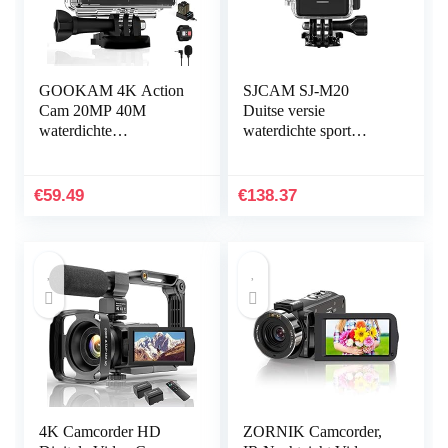
GOOKAM 4K Action
SJCAM SJ-M20
Cam 20MP 40M
Duitse versie
waterdichte
waterdichte sport
onderwatercamera
actiecamera (3,81 cm
actiecamera WiFi
(1,5 inch), 4K/2K,
helmcamera met 2.4G
WiFi, 30m, 16MP, gyro
€
59.49
€
138.37
afstandsbediening
anti-shake…
170…
4K Camcorder HD
ZORNIK Camcorder,