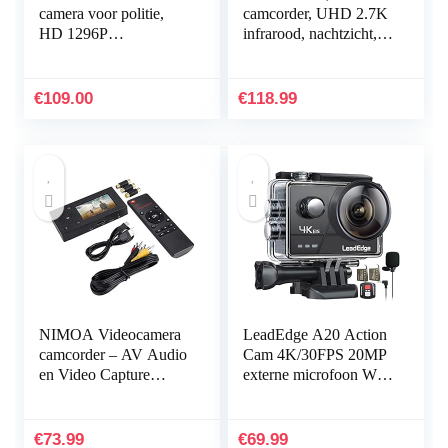
camera voor politie,
camcorder, UHD 2.7K
HD 1296P
infrarood, nachtzicht,
politielichaam gedragen
YouTube vlogcamera,
videocamera, draagbare
36MP, 3,0“
politiecamera met
touchscreen, 16X
€
109.00
€
118.99
audio-opname…
digitale zoom…
NIMOA Videocamera
LeadEdge A20 Action
camcorder – AV Audio
Cam 4K/30FPS 20MP
en Video Capture
externe microfoon WiFi
Video Converter
anti-shake
Recording Player met
beeldstabilisator
TFT-scherm, 3,0 inch
helmcamera 40M 2,0
€
73.99
€
69.99