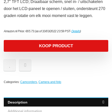
2,7″ TFT LCD; Draaibaar scherm, snel in- / uitschakelen
door het LCD-paneel te openen / sluiten, ondersteunt 270
graden rotatie om elk mooi moment vast te leggen.
Amazon.nl Price:
€
65.73
(as of 10/03/2022 23:59 PST-
Details
)
KOOP PRODUCT
Categories:
Camcorders
,
Camera and foto
Description
Additional information