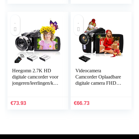
IPS 2.4G…
Heegomn 2.7K HD
Videocamera
digitale camcorder voor
Camcorder Oplaadbare
jongeren/leerlingen/kin
digitale camera FHD
deren, 2688 x 1520P
1080P 24MP 270
videocamera beginners
graden LCD Draaibaar
voor YouTube…
scherm Camcorder
€
73.93
€
66.73
voor kinderen…