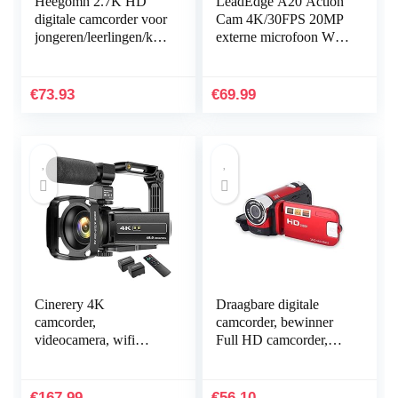
Heegomn 2.7K HD
LeadEdge A20 Action
digitale camcorder voor
Cam 4K/30FPS 20MP
jongeren/leerlingen/kin
externe microfoon WiFi
deren, 2688 x 1520P
anti-shake
videocamera beginners
beeldstabilisator
voor YouTube…
helmcamera 40M 2,0
€
73.93
€
69.99
IPS 2.4G…
Cinerery 4K
Draagbare digitale
camcorder,
camcorder, bewinner
videocamera, wifi
Full HD camcorder,
48MP, IR nachtzicht,
ondersteuning 32G
vlogging-camera, 16 x
kaart, 270° rotatie
digitale zoom, video-
1080P 16X High…
€
167.99
€
56.10