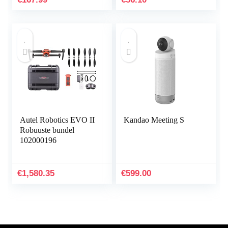
recorder met…
Autel Robotics EVO II
Kandao Meeting S
Robuuste bundel
102000196
€
1,580.35
€
599.00