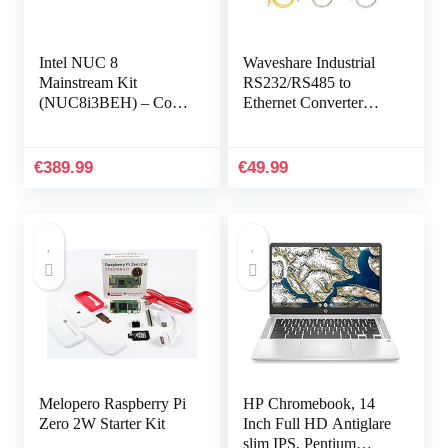
Intel NUC 8
Waveshare Industrial
Mainstream Kit
RS232/RS485 to
(NUC8i3BEH) – Core
Ethernet Converter
i3, i3 Tall Mini PC,
Dual Serial Ports TCP
Workstation Barebone
Server TCP Client
UDP Server UDP
€
389.99
€
49.99
Client…
Melopero Raspberry Pi
HP Chromebook, 14
Zero 2W Starter Kit
Inch Full HD Antiglare
slim IPS, Pentium