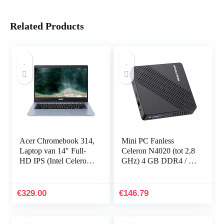
Related Products
Acer Chromebook 314,
Mini PC Fanless
Laptop van 14″ Full-
Celeron N4020 (tot 2,8
HD IPS (Intel Celeron
GHz) 4 GB DDR4 / 64
N4100, 4GB RAM,
GB eMMC Mini-
32GB eMMC, UMA,
desktop computer
Chrome OS) –
HDMI 2.0 en VGA-
€
329.00
€
146.79
QWERTY Nederlands
poort 2.4/5.8G…
Toetsenbord