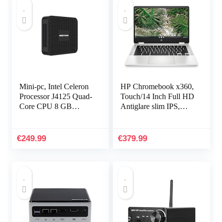
Mini-pc, Intel Celeron
HP Chromebook x360,
Processor J4125 Quad-
Touch/14 Inch Full HD
Core CPU 8 GB
Antiglare slim IPS,
LPDDR4 / 128 GB
INTEL PENTIUM
SSD Mini-
N5030 (GEMINI
desktopcomputer met
LAKE R), 4GB RAM,
€
249.99
€
379.99
Windows 10, HDMI…
64 GB eMMC…