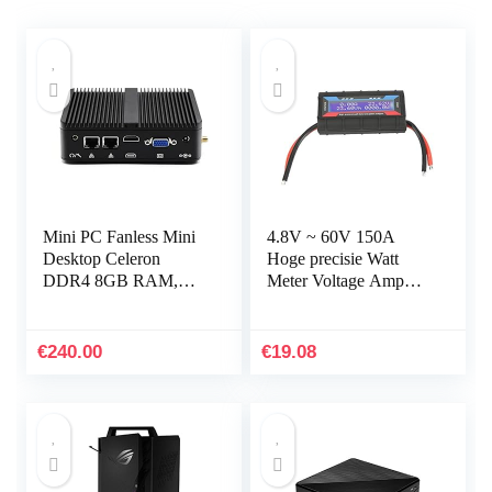
Mini PC Fanless Mini
4.8V ~ 60V 150A
Desktop Celeron
Hoge precisie Watt
DDR4 8GB RAM,
Meter Voltage Amp
128GB SSD, Desktop
Meter Power Analyzer
Computer, Dual LAN,
voor RC, batterij,
BT, Mini Desktop
zonne-energie,
€
240.00
€
19.08
Computer met…
windenergie