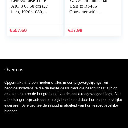
Lenovo IdeaCentre
Waveshare Industrial
AIO 3 68,58 cm (27
USB to RS485
inch, 1920×1080,
Converter with
FHD, WideView,
Original FT232RL
ontspiegeld) All-in-One
Automatic
desktop-pc (AMD
Transceiving
€
557.60
€
17.99
Ryzen 5…
Embedded Protection
Circuits…
Over ons
Opgemarkt.nl is een moderne alles-in-één prijsvergelijkings- en
beoordelingswebsite die de beste deals biedt die beschikbaar zijn op
amazon en u op de hoogte houdt via de laatst toegevoegde blogs. Alle
afbeeldingen zijn auteursrechtelijk beschermd door hun respectievelijke
eigenaren. Alle geciteerde inhoud is afgeleid van hun respectievelijke
bronnen.