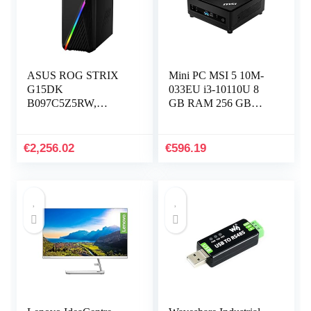
ASUS ROG STRIX
Mini PC MSI 5 10M-
G15DK
033EU i3-10110U 8
B097C5Z5RW,
GB RAM 256 GB
Gaming Desktop
SSD
Tower, AMD Ryzen 7-
5800X, RAM 16GB
€
2,256.02
€
596.19
DDR4, 1TB SSD
PCIE,
NVIDIA.GeForce…