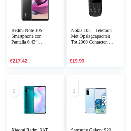
Redmi Note 10S
Nokia 105 – Telefoon
Smartphone con
Met Opslagcapaciteit
Pantalla 6.43”
Tot 2000 Contacten –
AMOLED DotDisplay
FM-Radio –
(6GB+128GB, Cáma
Geïntegreerde
Zaklamp, 4MB, Zwart
€
217.42
€
19.99
Xiaomi Redmi 9AT
Samsung Galaxy S20