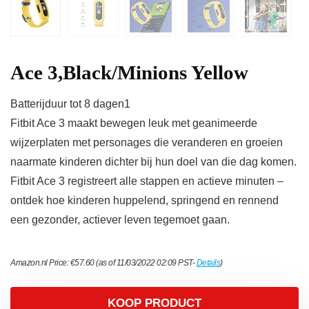
Ace 3,Black/Minions Yellow
Batterijduur tot 8 dagen1
Fitbit Ace 3 maakt bewegen leuk met geanimeerde
wijzerplaten met personages die veranderen en groeien
naarmate kinderen dichter bij hun doel van die dag komen.
Fitbit Ace 3 registreert alle stappen en actieve minuten –
ontdek hoe kinderen huppelend, springend en rennend
een gezonder, actiever leven tegemoet gaan.
Amazon.nl Price:
€
57.60
(as of 11/03/2022 02:09 PST-
Details
)
KOOP PRODUCT