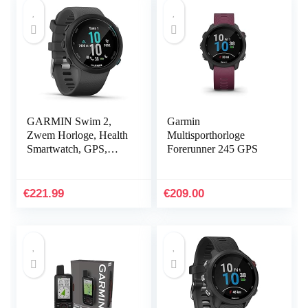
GARMIN Swim 2,
Garmin
Zwem Horloge, Health
Multisporthorloge
Smartwatch, GPS,
Forerunner 245 GPS
Waterdicht,
Hartslagmeting,
Tempowaarschuwinge
€
221.99
€
209.00
n en Training…