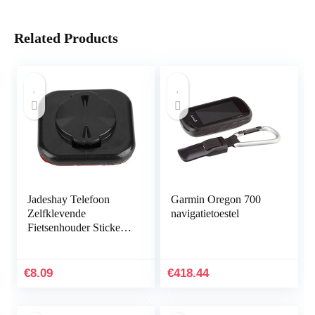
Related Products
Jadeshay Telefoon
Garmin Oregon 700
Zelfklevende
navigatietoestel
Fietsenhouder Sticker –
Fiets Fiets Telefoon
Houder Achtersticker
Computer Mount
€
8.09
€
418.44
GPS…