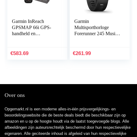
Garmin InReach
Garmin
GPSMAP 66i GPS-
Multisporthorloge
handheld en
Forerunner 245 Music
satellietcommunicator
GPS zwart/rood
€
583.69
€
261.99
Over ons
Opgemarkt.nl is een moderne alles-in-één prijsvergelijkings- en
beoordelingswebsite die de beste deals biedt die beschikbaar zijn op
amazon en u op de hoogte houdt via de laatst toegevoegde blogs. Alle
afbeeldingen zijn auteursrechtelijk beschermd door hun respectievelijke
eigenaren. Alle geciteerde inhoud is afgeleid van hun respectievelijke