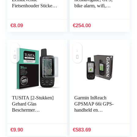
Fietsenhouder Sticker –
bike alarm, wifi,
Fiets Fiets Telefoon
Bluetooth, zwart
Houder Achtersticker
Computer Mount
€
8.09
€
254.00
GPS…
TUSITA [2-Stukken]
Garmin InReach
Gehard Glas
GPSMAP 66i GPS-
Beschermer
handheld en
Screenprotector
satellietcommunicator
Compatibel met
Garmin GPSMAP 66i
€
9.90
€
583.69
66s 66st 66sr – HD