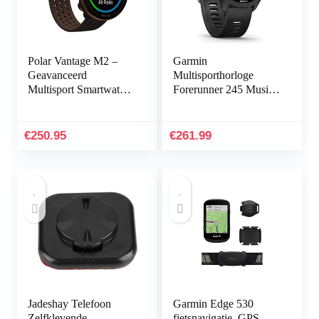
Polar Vantage M2 –
Garmin
Geavanceerd
Multisporthorloge
Multisport Smartwatch
Forerunner 245 Music
– Geïntegreerde GPS,
GPS zwart/rood
Ingebouwde
hartslagmeter –
€
250.95
€
261.99
Workouts op horloge…
Jadeshay Telefoon
Garmin Edge 530
Zelfklevende
fietsnavigatie, GPS,