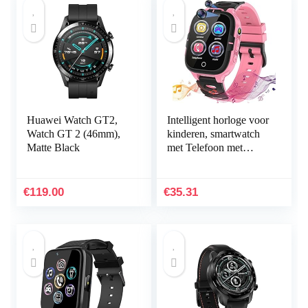
Huawei Watch GT2,
Intelligent horloge voor
Watch GT 2 (46mm),
kinderen, smartwatch
Matte Black
met Telefoon met
Touchscreen MP3-
muziek SOS-oproep
Game Camera
€
119.00
€
35.31
Zaklamp…