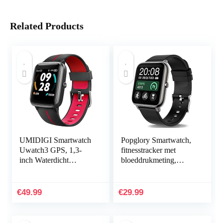
Related Products
UMIDIGI Smartwatch
Popglory Smartwatch,
Uwatch3 GPS, 1,3-
fitnesstracker met
inch Waterdicht
bloeddrukmeting,
Touchscreen en
fitnesshorloge met
Ingebouwde GPS
hartslagmeter,
Sporthorloge,
slaapmonitor, IP67
€
49.99
€
29.99
Fitnesstracker met…
waterdicht…