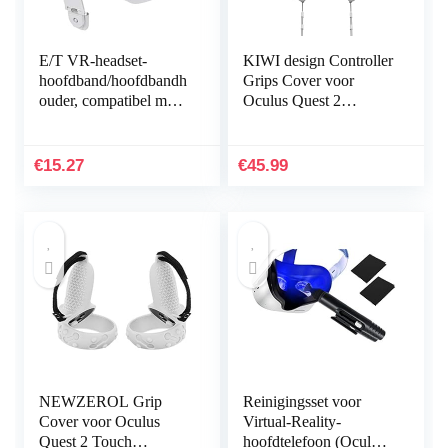
E/T VR-headset-
KIWI design Controller
hoofdband/hoofdbandh
Grips Cover voor
ouder, compatibel met
Oculus Quest 2
Oculus Quest 2,
Accessoires met
instelbaar, vermindert
Batterijopening,
de slijtagevruk,
Verstelbaar met
€
15.27
€
45.99
ontlast…
Knokkelriemen…
NEWZEROL Grip
Reinigingsset voor
Cover voor Oculus
Virtual-Reality-
Quest 2 Touch
hoofdtelefoon (Oculus