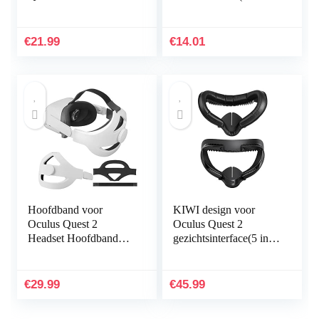
Controller [Volledige
Quest 2) (Stift)
Coverge] Anti-Gooi
Handvat
€
21.99
€
14.01
Beschermende
Mouw…
Hoofdband voor
KIWI design voor
Oculus Quest 2
Oculus Quest 2
Headset Hoofdband
gezichtsinterface(5 in
Vervangen voor Oculus
1) (Brilafstandhouders
Quest 2 Elite Strap
zijn niet geschikt)
Verlaag de Kopdruk…
€
29.99
€
45.99