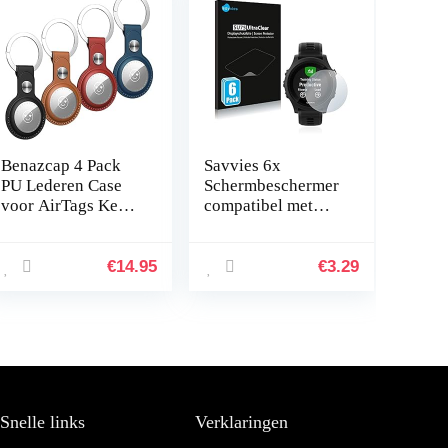
Benazcap 4 Pack
Savvies 6x
PU Lederen Case
Schermbeschermer
voor AirTags Key
compatibel met
Finder (Locator
Garmin Forerunner
Tracker), Mini
935
AirTags Tracker
Screenprotector
€
14.95
€
3.29
Cover Skin en
ultra transparant
Hard…
Snelle links
Verklaringen