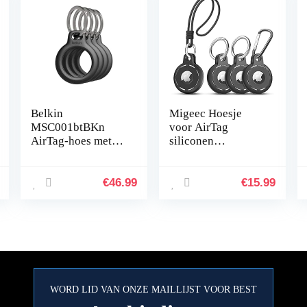
Belkin
Migeec Hoesje
MSC001btBKn
voor AirTag
AirTag-hoes met
siliconen
sleutelhanger,
beschermhoes met
veilige houder
geluidsgaten en
Beschermhoes voor
sleutelhanger haak
€
46.99
€
15.99
luchtlabel,
Lanyard, veiligheid
accessoire met…
anti…
WORD LID VAN ONZE MAILLIJST VOOR BEST