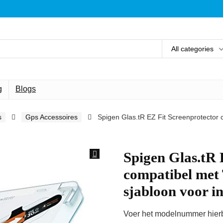
All categories
g
Blogs
s
Gps Accessoires
Spigen Glas.tR EZ Fit Screenprotector 
Spigen Glas.tR 
compatibel met 
sjabloon voor i
Voer het modelnummer hierbo