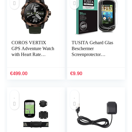
COROS VERTIX
TUSITA Gehard Glas
GPS Adventure Watch
Beschermer
with Heart Rate
Screenprotector
Monitor, 60h Full GPS
Compatibel met
Battery, 24/7 Heart
Garmin Oregon 600
Rate Monitoring,
600t 650 650t 700 750
€
499.00
€
9.90
Diamond-Like…
750t – HD Clarity…