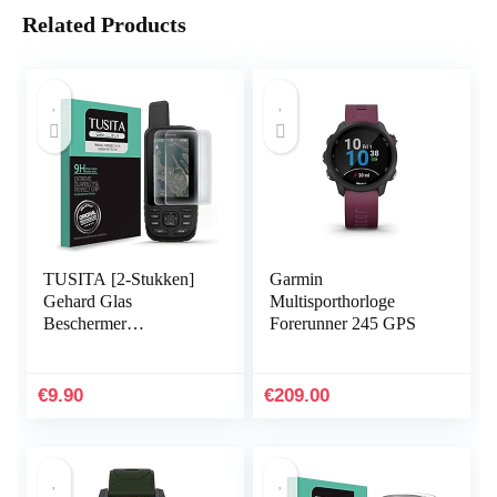
Related Products
TUSITA [2-Stukken]
Garmin
Gehard Glas
Multisporthorloge
Beschermer
Forerunner 245 GPS
Screenprotector
Compatibel met
Garmin GPSMAP 66i
€
9.90
€
209.00
66s 66st 66sr – HD
Clarity…