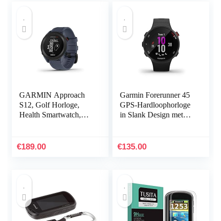
GARMIN Approach
Garmin Forerunner 45
S12, Golf Horloge,
GPS-Hardloophorloge
Health Smartwatch,
in Slank Design met
GPS, Met
Uitgebreide
Afstandsmeting en
Hardloopfuncties,
Green Weergave,
Trainingsschema’s…
€
189.00
€
135.00
Baankaarten, 1,3-
Inch…