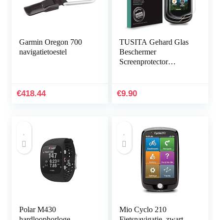
Garmin Oregon 700
TUSITA Gehard Glas
navigatietoestel
Beschermer
Screenprotector
Compatibel met
Garmin Oregon 600
600t 650 650t 700 750
€
418.44
€
9.90
750t – HD Clarity…
Polar M430
Mio Cyclo 210
hardloophorloge
Fietsnavigatie, zwart