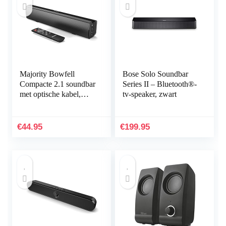
Majority Bowfell
Bose Solo Soundbar
Compacte 2.1 soundbar
Series II – Bluetooth®-
met optische kabel,
tv-speaker, zwart
AUX en RCA, USB-
poort, 50 W, geschikt
voor tv en pc…
€
44.95
€
199.95