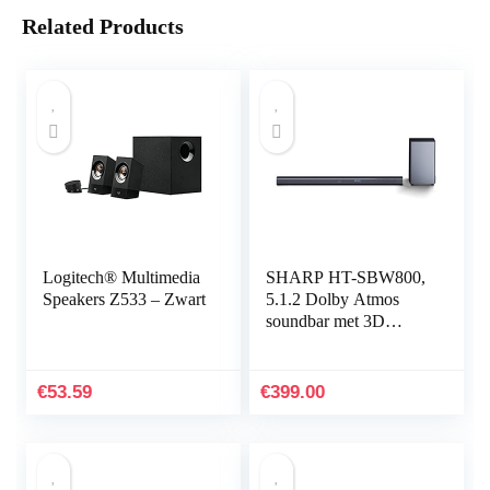
Related Products
Logitech® Multimedia
SHARP HT-SBW800,
Speakers Z533 – Zwart
5.1.2 Dolby Atmos
soundbar met 3D
surround sound en
draadloze subwoofer,
Bluetooth, 4K-
€
53.59
€
399.00
ervaring, HDMI…