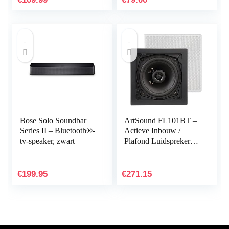
ARC, optisch…
55Hz-22kHz frequentie
en 300 watt piek
Eenvoudige installatie
– Pyle PDIC80
Bose Solo Soundbar
ArtSound FL101BT –
Series II – Bluetooth®-
Actieve Inbouw /
tv-speaker, zwart
Plafond Luidsprekers
(2 Stuks) – 2 x 45W,
AUX/Bluetooth,
Viekant, Wit
€
199.95
€
271.15