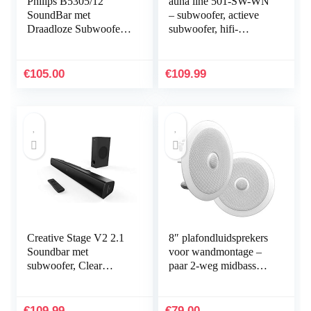
Philips B5305/12
auna line 501-SW-WN
SoundBar met
– subwoofer, actieve
Draadloze Subwoofer
subwoofer, hifi-
(2.1-Kanaals, 70 W
subwoofer, 250 W
Uitgangsvermogen,
RMS, 2 x 20 cm (8″)
Bluetooth, HDMI
woofer, geïntegreerde
€
105.00
€
109.99
ARC, Geometrisch…
versterker, automatisch
inschakelen, basreflex,
houtafwerking,
walnoot
Creative Stage V2 2.1
8″ plafondluidsprekers
Soundbar met
voor wandmontage –
subwoofer, Clear
paar 2-weg midbass
Dialog en Surround by
woofers Richtbare 1″
Sound Blaster,
titanium dome-tweeter
Bluetooth 5.0, TV
vlak ontwerp met
€
109.99
€
79.00