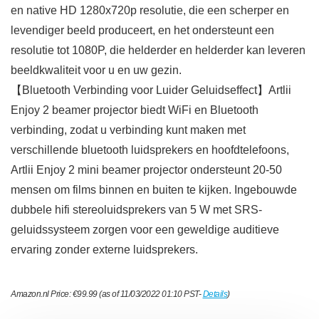
en native HD 1280x720p resolutie, die een scherper en
levendiger beeld produceert, en het ondersteunt een
resolutie tot 1080P, die helderder en helderder kan leveren
beeldkwaliteit voor u en uw gezin.
【Bluetooth Verbinding voor Luider Geluidseffect】Artlii
Enjoy 2 beamer projector biedt WiFi en Bluetooth
verbinding, zodat u verbinding kunt maken met
verschillende bluetooth luidsprekers en hoofdtelefoons,
Artlii Enjoy 2 mini beamer projector ondersteunt 20-50
mensen om films binnen en buiten te kijken. Ingebouwde
dubbele hifi stereoluidsprekers van 5 W met SRS-
geluidssysteem zorgen voor een geweldige auditieve
ervaring zonder externe luidsprekers.
Amazon.nl Price:
€
99.99
(as of 11/03/2022 01:10 PST-
Details
)